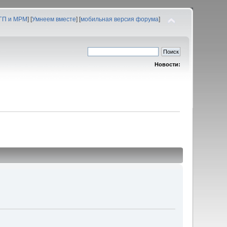
 ГП и МРМ
] [
Умнеем вместе
] [
мобильная версия форума
]
Новости: