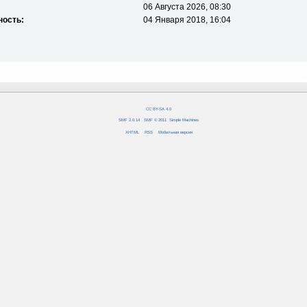
06 Августа 2026, 08:30
ность:
04 Января 2018, 16:04
CC BY-SA 4.0
SMF 2.0.14
|
SMF © 2011
,
Simple Machines
XHTML
RSS
Мобильная версия