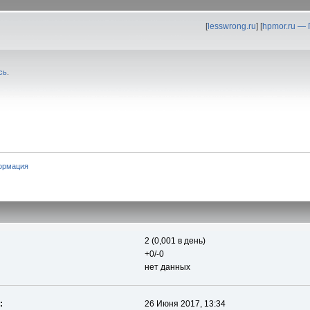
[
lesswrong.ru
] [
hpmor.ru —
сь
.
ормация
2 (0,001 в день)
+0/-0
нет данных
:
26 Июня 2017, 13:34