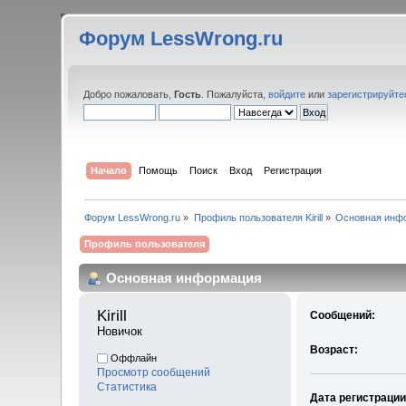
Форум LessWrong.ru
Добро пожаловать,
Гость
. Пожалуйста,
войдите
или
зарегистрируйте
Начало
Помощь
Поиск
Вход
Регистрация
Форум LessWrong.ru
»
Профиль пользователя Kirill
»
Основная инф
Профиль пользователя
Основная информация
Kirill 
Сообщений:
Новичок
Возраст:
Оффлайн
Просмотр сообщений
Статистика
Дата регистрации