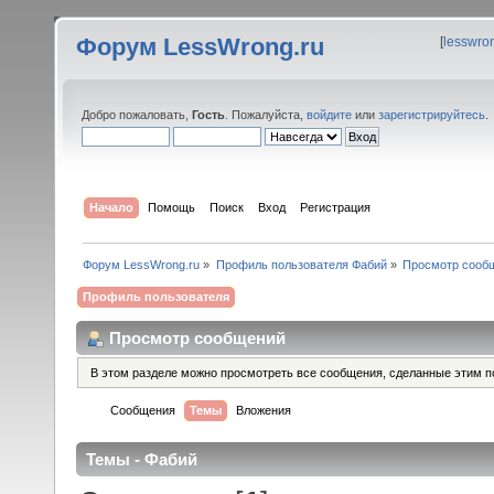
Форум LessWrong.ru
[
lesswro
Добро пожаловать,
Гость
. Пожалуйста,
войдите
или
зарегистрируйтесь
.
Начало
Помощь
Поиск
Вход
Регистрация
Форум LessWrong.ru
»
Профиль пользователя Фабий
»
Просмотр сооб
Профиль пользователя
Просмотр сообщений
В этом разделе можно просмотреть все сообщения, сделанные этим п
Сообщения
Темы
Вложения
Темы - Фабий