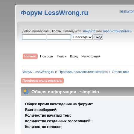
Форум LessWrong.ru
[
lesswro
Добро пожаловать,
Гость
. Пожалуйста,
войдите
или
зарегистрируйтесь
.
Начало
Помощь
Поиск
Вход
Регистрация
Форум LessWrong.ru
»
Профиль пользователя simplicio
»
Статистика
Профиль пользователя
Общая информация - simplicio
Общее время нахождения на форуме:
Всего сообщений:
Количество начатых тем:
Количество созданных голосований:
Количество голосов: