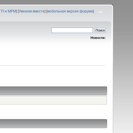
 ГП и МРМ
] [
Умнеем вместе
] [
мобильная версия форума
]
Новости: