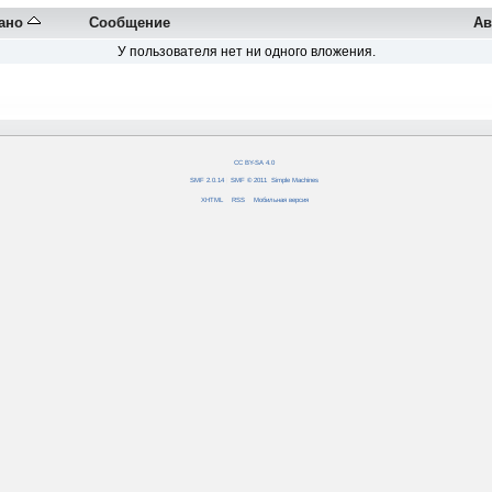
ано
Сообщение
Ав
У пользователя нет ни одного вложения.
CC BY-SA 4.0
SMF 2.0.14
|
SMF © 2011
,
Simple Machines
XHTML
RSS
Мобильная версия