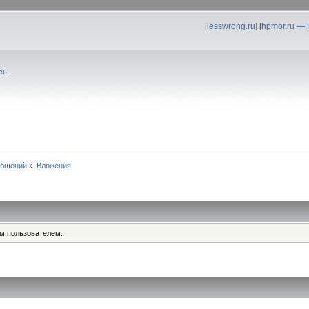
[
lesswrong.ru
] [
hpmor.ru —
сь
.
общений
»
Вложения
им пользователем.