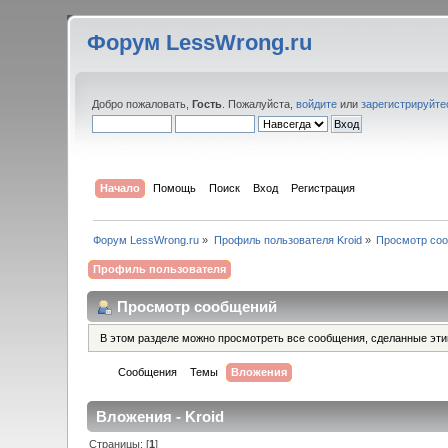
Форум LessWrong.ru
Добро пожаловать,
Гость
. Пожалуйста,
войдите
или
зарегистрируйте
Начало
Помощь
Поиск
Вход
Регистрация
Форум LessWrong.ru
»
Профиль пользователя Kroid
»
Просмотр со
Профиль пользователя
Просмотр сообщений
В этом разделе можно просмотреть все сообщения, сделанные эт
Сообщения
Темы
Вложения
Вложения - Kroid
Страницы: [
1
]