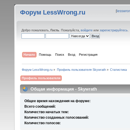
Форум LessWrong.ru
[
lesswro
Добро пожаловать,
Гость
. Пожалуйста,
войдите
или
зарегистрируйтесь
.
Начало
Помощь
Поиск
Вход
Регистрация
Форум LessWrong.ru
»
Профиль пользователя Skywrath
»
Статистика
Профиль пользователя
Общая информация - Skywrath
Общее время нахождения на форуме:
Всего сообщений:
Количество начатых тем:
Количество созданных голосований:
Количество голосов: