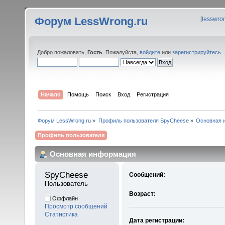
Форум LessWrong.ru
[
lesswro
Добро пожаловать,
Гость
. Пожалуйста,
войдите
или
зарегистрируйтесь
.
Начало
Помощь
Поиск
Вход
Регистрация
Форум LessWrong.ru
»
Профиль пользователя SpyCheese
»
Основная 
Профиль пользователя
Основная информация
SpyCheese 
Сообщений:
Пользователь
Возраст:
Оффлайн
Просмотр сообщений
Статистика
Дата регистрации: