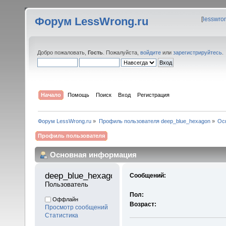
Форум LessWrong.ru
[
lesswro
Добро пожаловать,
Гость
. Пожалуйста,
войдите
или
зарегистрируйтесь
.
Начало
Помощь
Поиск
Вход
Регистрация
Форум LessWrong.ru
»
Профиль пользователя deep_blue_hexagon
»
Ос
Профиль пользователя
Основная информация
deep_blue_hexagon 
Сообщений:
Пользователь
Пол:
Оффлайн
Возраст:
Просмотр сообщений
Статистика