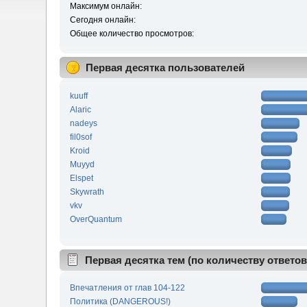
Максимум онлайн:
Сегодня онлайн:
Общее количество просмотров:
Первая десятка пользователей
kuuff
Alaric
nadeys
fil0sof
Kroid
Muyyd
Elspet
Skywrath
vkv
OverQuantum
Первая десятка тем (по количеству ответов
Впечатления от глав 104-122
Политика (DANGEROUS!)