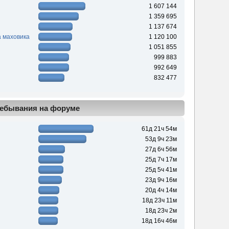
1 607 144
1 359 695
1 137 674
 маховика
1 120 100
1 051 855
999 883
992 649
832 477
ебывания на форуме
61д 21ч 54м
53д 9ч 23м
27д 6ч 56м
25д 7ч 17м
25д 5ч 41м
23д 9ч 16м
20д 4ч 14м
18д 23ч 11м
18д 23ч 2м
18д 16ч 46м