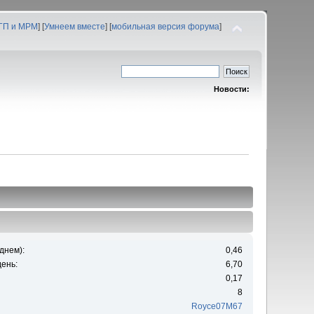
 ГП и МРМ
] [
Умнеем вместе
] [
мобильная версия форума
]
Новости:
днем):
0,46
ень:
6,70
0,17
8
Royce07M67