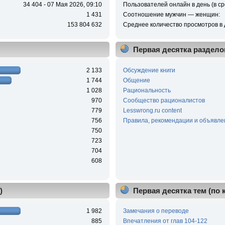
34 404 - 07 Мая 2026, 09:10
Пользователей онлайн в день (в ср
1 431
Соотношение мужчин — женщин:
153 804 632
Среднее количество просмотров в 
Первая десятка раздело
2 133
Обсуждение книги
1 744
Общение
1 028
Рациональность
970
Сообщество рационалистов
779
Lesswrong.ru content
756
Правила, рекомендации и объявле
750
723
704
608
)
Первая десятка тем (по
1 982
Замечания о переводе
885
Впечатления от глав 104-122