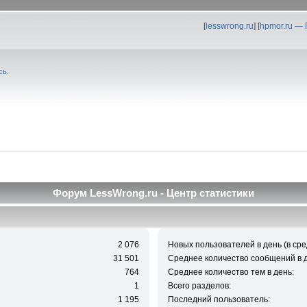
[
lesswrong.ru
] [
hpmor.ru —
сь
.
Форум LessWrong.ru - Центр статистики
2 076
Новых пользователей в день (в сре
31 501
Среднее количество сообщений в д
764
Среднее количество тем в день:
1
Всего разделов:
1 195
Последний пользователь: