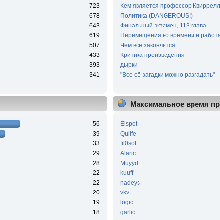
723
Кем является профессор Квиррелл
678
Политика (DANGEROUS!)
643
Финальный экзамен, 113 глава
619
Перемещения во времени и работа
507
Чем всё закончится
433
Критика произведения
393
дырки
341
"Все её загадки можно разгадать"
Максимальное время пр
56
Elspet
39
Quilfe
33
fil0sof
29
Alaric
28
Muyyd
22
kuuff
22
nadeys
20
vkv
19
logic
18
garlic