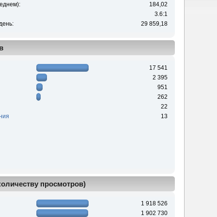
еднем):
184,02
3.6:1
день:
29 859,18
в
17 541
2 395
951
262
22
ния
13
 количеству просмотров)
1 918 526
1 902 730