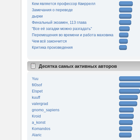
Кем является профессор Квиррелл
Замечания о переводе
дырки
Финальный экзамен, 113 глава
"Все её загадки можно разгадать"
Перемещения во времени и работа маховика
Чем всё закончится
Критика произведения
Десятка самых активных авторов
Yuu
fil0sof
Elspet
kuuff
valergrad
gnomo_sapiens
Kroid
a_konst
Komandos
Alaric