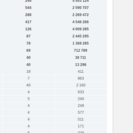
244
5 553 124
544
2 590 707
288
2 269 472
417
4 546 266
126
4 009 285
87
2 445 295
78
1 368 285
69
712 789
40
38 711
40
13 296
18
411
7
863
40
2 160
4
633
5
240
4
249
4
577
4
511
4
171
5
329