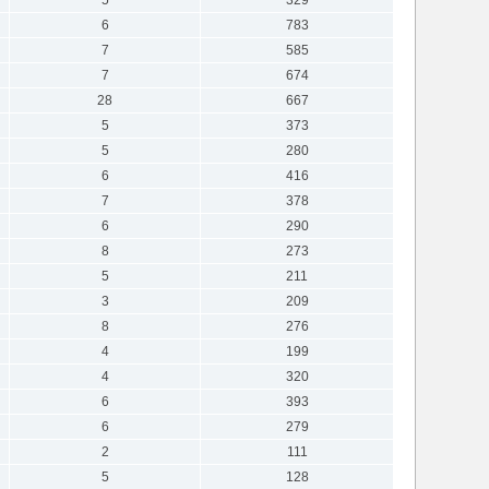
6
783
7
585
7
674
28
667
5
373
5
280
6
416
7
378
6
290
8
273
5
211
3
209
8
276
4
199
4
320
6
393
6
279
2
111
5
128