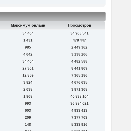
Максимум онлайн
Просмотров
34 404
34 903 541
1 431
478 447
985
2 449 362
4 042
3 138 206
34 404
4 482 588
27 301
8 441 809
12 859
7 365 186
3 824
4 676 635
2 038
3 871 308
1 808
40 838 104
993
36 884 021
603
4 933 413
209
7 377 703
148
5 333 916