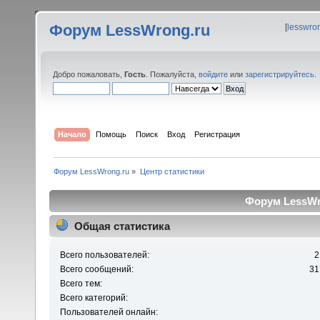
Форум LessWrong.ru
[
lesswro
Добро пожаловать,
Гость
. Пожалуйста,
войдите
или
зарегистрируйтесь
.
Начало
Помощь
Поиск
Вход
Регистрация
Форум LessWrong.ru
»
Центр статистики
Форум LessWro
Общая статистика
Всего пользователей:
2
Всего сообщений:
31
Всего тем:
Всего категорий:
Пользователей онлайн: