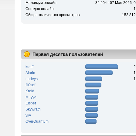
Максимум онлайн:
34 404 - 07 Мая 2026, 0
Сегодня онлайн:
1
Общее количество просмотров:
153 812
Первая десятка пользователей
kuuff
2
Alaric
1
nadeys
1
fil0sof
Kroid
Muyyd
Elspet
Skywrath
vkv
OverQuantum