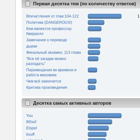
Первая десятка тем (по количеству ответов)
Впечатления от глав 104-122
1
Политика (DANGEROUS!)
Кем является профессор
Квиррелл
Замечания о переводе
дырки
Финальный экзамен, 113 глава
"Все её загадки можно
разгадать"
Перемещения во времени и
работа маховика
Чем всё закончится
Критика произведения
Десятка самых активных авторов
Yuu
fil0sof
Elspet
kuuff