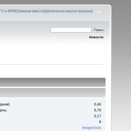
 ГП и МРМ
] [
Умнеем вместе
] [
мобильная версия форума
]
Новости:
днем):
0,46
ень:
6,70
0,17
8
ImogenSchi