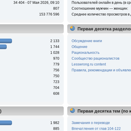
34 404 - 07 Мая 2026, 09:10
Пользователей онлайн в день (в ср
807
Соотношение мужчин — женщин:
153 776 596
Среднее количество просмотров в 
Первая десятка раздело
2 133
Обсуждение книги
1 744
Общение
1 028
Рациональность
970
Сообщество рационалистов
779
Lesswrong.ru content
756
Правила, рекомендации и объявле
750
723
704
608
)
Первая десятка тем (по
1 982
Замечания о переводе
885
Впечатления от глав 104-122