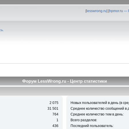
[
lesswrong.ru
] [
hpmor.ru —
сь
.
Форум LessWrong.ru - Центр статистики
2 075
Новых пользователей в день (в сре
31 501
Среднее количество сообщений в д
764
Среднее количество тем в день:
1
Всего разделов:
436
Последний пользователь: