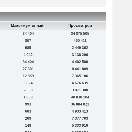
Максимум онлайн
Просмотров
34 404
34 875 505
807
450 411
985
2 449 362
4 042
3 138 206
34 404
4 482 588
27 301
8 441 809
12 859
7 365 186
3 824
4 676 635
2 038
3 871 308
1 808
40 838 104
993
36 884 021
603
4 933 413
209
7 377 703
148
5 333 916