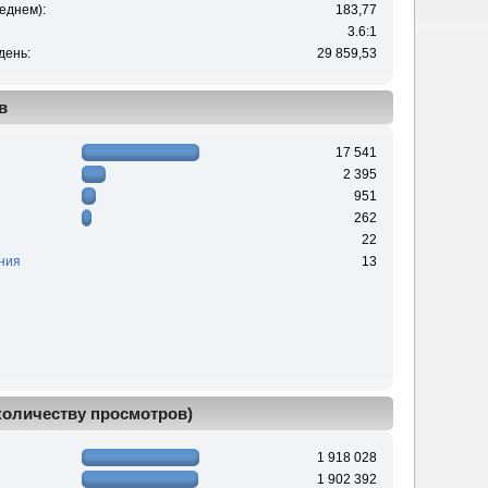
еднем):
183,77
3.6:1
день:
29 859,53
в
17 541
2 395
951
262
22
ния
13
 количеству просмотров)
1 918 028
1 902 392