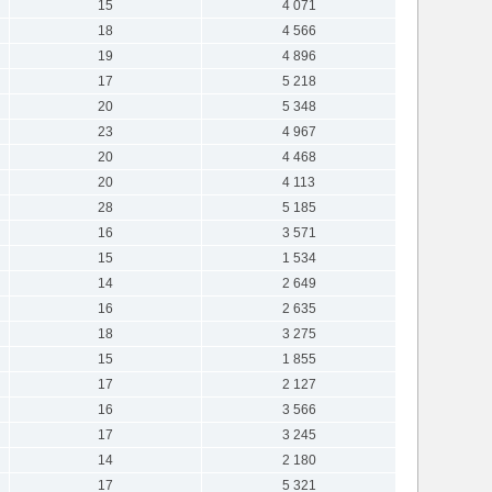
15
4 071
18
4 566
19
4 896
17
5 218
20
5 348
23
4 967
20
4 468
20
4 113
28
5 185
16
3 571
15
1 534
14
2 649
16
2 635
18
3 275
15
1 855
17
2 127
16
3 566
17
3 245
14
2 180
17
5 321