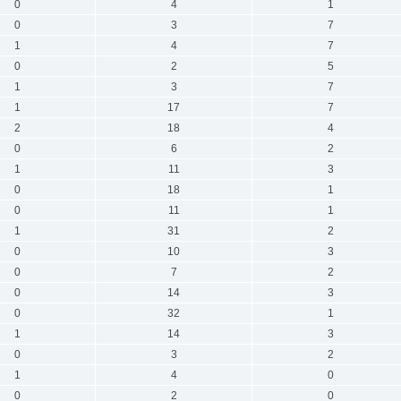
0
4
1
0
3
7
1
4
7
0
2
5
1
3
7
1
17
7
2
18
4
0
6
2
1
11
3
0
18
1
0
11
1
1
31
2
0
10
3
0
7
2
0
14
3
0
32
1
1
14
3
0
3
2
1
4
0
0
2
0