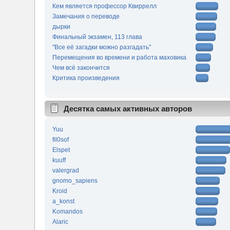
Кем является профессор Квиррелл
Замечания о переводе
дырки
Финальный экзамен, 113 глава
"Все её загадки можно разгадать"
Перемещения во времени и работа маховика
Чем всё закончится
Критика произведения
Десятка самых активных авторов
Yuu
fil0sof
Elspet
kuuff
valergrad
gnomo_sapiens
Kroid
a_konst
Komandos
Alaric