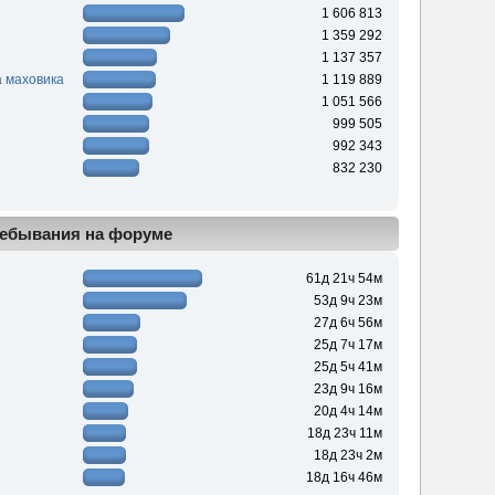
1 606 813
1 359 292
1 137 357
 маховика
1 119 889
1 051 566
999 505
992 343
832 230
ебывания на форуме
61д 21ч 54м
53д 9ч 23м
27д 6ч 56м
25д 7ч 17м
25д 5ч 41м
23д 9ч 16м
20д 4ч 14м
18д 23ч 11м
18д 23ч 2м
18д 16ч 46м