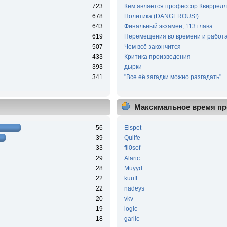
723
Кем является профессор Квиррелл
678
Политика (DANGEROUS!)
643
Финальный экзамен, 113 глава
619
Перемещения во времени и работа
507
Чем всё закончится
433
Критика произведения
393
дырки
341
"Все её загадки можно разгадать"
Максимальное время пр
56
Elspet
39
Quilfe
33
fil0sof
29
Alaric
28
Muyyd
22
kuuff
22
nadeys
20
vkv
19
logic
18
garlic