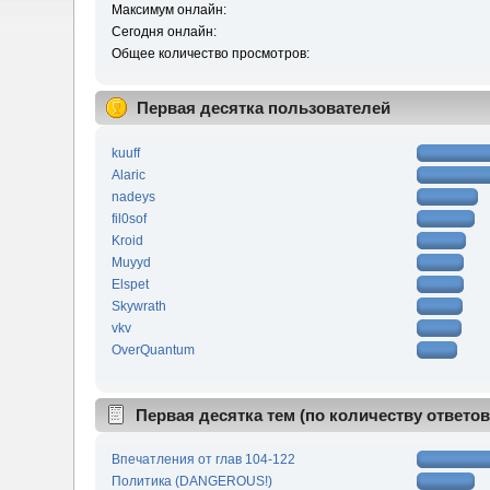
Максимум онлайн:
Сегодня онлайн:
Общее количество просмотров:
Первая десятка пользователей
kuuff
Alaric
nadeys
fil0sof
Kroid
Muyyd
Elspet
Skywrath
vkv
OverQuantum
Первая десятка тем (по количеству ответов
Впечатления от глав 104-122
Политика (DANGEROUS!)