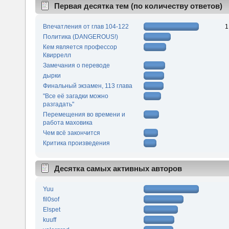
Первая десятка тем (по количеству ответов)
Впечатления от глав 104-122
1
Политика (DANGEROUS!)
Кем является профессор
Квиррелл
Замечания о переводе
дырки
Финальный экзамен, 113 глава
"Все её загадки можно
разгадать"
Перемещения во времени и
работа маховика
Чем всё закончится
Критика произведения
Десятка самых активных авторов
Yuu
fil0sof
Elspet
kuuff