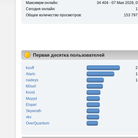
Максимум онлайн:
34 404 - 07 Мая 2026, 0
Сегодня онлайн:
1
Общее количество просмотров:
153 797
Первая десятка пользователей
kuuff
2
Alaric
1
nadeys
1
fil0sof
Kroid
Muyyd
Elspet
Skywrath
vkv
OverQuantum