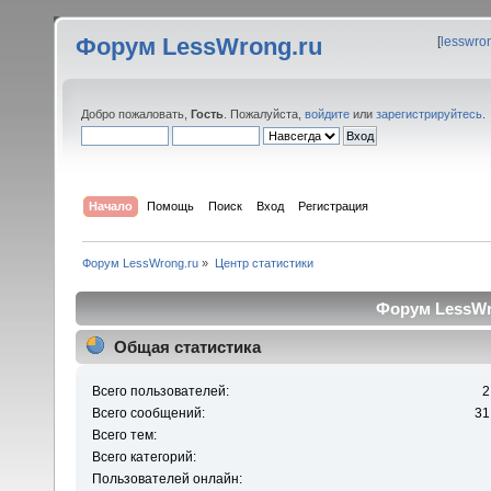
Форум LessWrong.ru
[
lesswro
Добро пожаловать,
Гость
. Пожалуйста,
войдите
или
зарегистрируйтесь
.
Начало
Помощь
Поиск
Вход
Регистрация
Форум LessWrong.ru
»
Центр статистики
Форум LessWro
Общая статистика
Всего пользователей:
2
Всего сообщений:
31
Всего тем:
Всего категорий:
Пользователей онлайн: