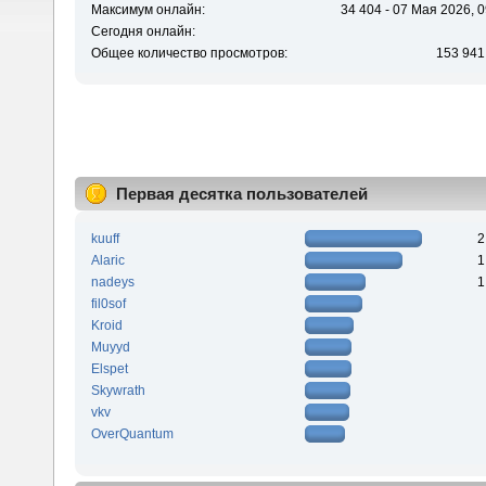
Максимум онлайн:
34 404 - 07 Мая 2026, 0
Сегодня онлайн:
Общее количество просмотров:
153 941
Первая десятка пользователей
kuuff
2
Alaric
1
nadeys
1
fil0sof
Kroid
Muyyd
Elspet
Skywrath
vkv
OverQuantum