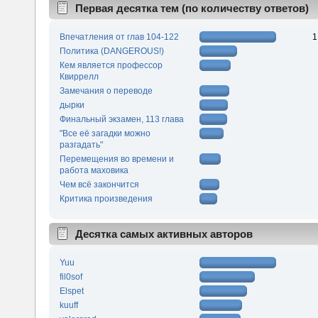
Первая десятка тем (по количеству ответов)
Впечатления от глав 104-122
1
Политика (DANGEROUS!)
Кем является профессор
Квиррелл
Замечания о переводе
дырки
Финальный экзамен, 113 глава
"Все её загадки можно
разгадать"
Перемещения во времени и
работа маховика
Чем всё закончится
Критика произведения
Десятка самых активных авторов
Yuu
fil0sof
Elspet
kuuff