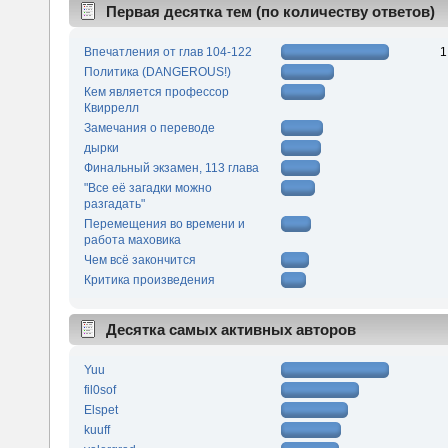
Первая десятка тем (по количеству ответов)
Впечатления от глав 104-122
1
Политика (DANGEROUS!)
Кем является профессор
Квиррелл
Замечания о переводе
дырки
Финальный экзамен, 113 глава
"Все её загадки можно
разгадать"
Перемещения во времени и
работа маховика
Чем всё закончится
Критика произведения
Десятка самых активных авторов
Yuu
fil0sof
Elspet
kuuff