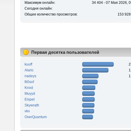
Максимум онлайн:
34 404 - 07 Мая 2026, 0
Сегодня онлайн:
Общее количество просмотров:
153 928
Первая десятка пользователей
kuuff
2
Alaric
1
nadeys
1
fil0sof
Kroid
Muyyd
Elspet
Skywrath
vkv
OverQuantum