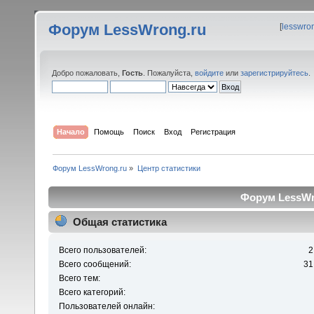
Форум LessWrong.ru
[
lesswro
Добро пожаловать,
Гость
. Пожалуйста,
войдите
или
зарегистрируйтесь
.
Начало
Помощь
Поиск
Вход
Регистрация
Форум LessWrong.ru
»
Центр статистики
Форум LessWro
Общая статистика
Всего пользователей:
2
Всего сообщений:
31
Всего тем:
Всего категорий:
Пользователей онлайн: