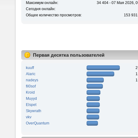
Максимум онлайн:
34 404 - 07 Мая 2026, 0
Сегодня онлайн:
Общее количество просмотров:
153 931
Первая десятка пользователей
kuuff
2
Alaric
1
nadeys
1
fil0sof
Kroid
Muyyd
Elspet
Skywrath
vkv
OverQuantum