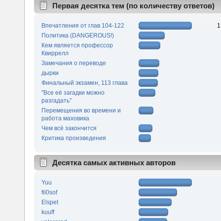
Первая десятка тем (по количеству ответов)
Впечатления от глав 104-122
1
Политика (DANGEROUS!)
Кем является профессор
Квиррелл
Замечания о переводе
дырки
Финальный экзамен, 113 глава
"Все её загадки можно
разгадать"
Перемещения во времени и
работа маховика
Чем всё закончится
Критика произведения
Десятка самых активных авторов
Yuu
fil0sof
Elspet
kuuff