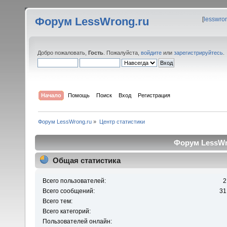
Форум LessWrong.ru
[
lesswro
Добро пожаловать,
Гость
. Пожалуйста,
войдите
или
зарегистрируйтесь
.
Начало
Помощь
Поиск
Вход
Регистрация
Форум LessWrong.ru
»
Центр статистики
Форум LessWro
Общая статистика
Всего пользователей:
2
Всего сообщений:
31
Всего тем:
Всего категорий:
Пользователей онлайн: