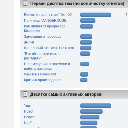
Первая десятка тем (по количеству ответов)
Впечатления от глав 104-122
1
Политика (DANGEROUS!)
Кем является профессор
Квиррелл
Замечания о переводе
дырки
Финальный экзамен, 113 глава
"Все её загадки можно
разгадать"
Перемещения во времени и
работа маховика
Чем всё закончится
Критика произведения
Десятка самых активных авторов
Yuu
fil0sof
Elspet
kuuff