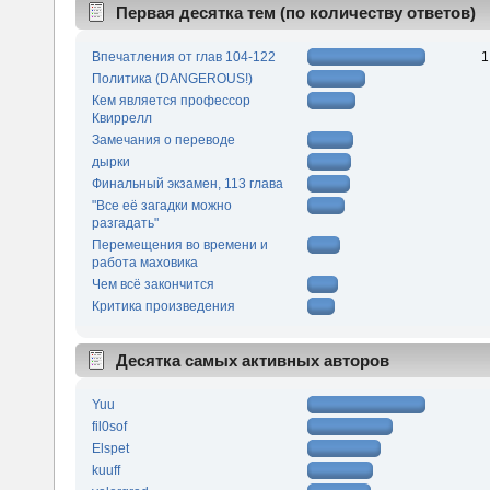
Первая десятка тем (по количеству ответов)
Впечатления от глав 104-122
1
Политика (DANGEROUS!)
Кем является профессор
Квиррелл
Замечания о переводе
дырки
Финальный экзамен, 113 глава
"Все её загадки можно
разгадать"
Перемещения во времени и
работа маховика
Чем всё закончится
Критика произведения
Десятка самых активных авторов
Yuu
fil0sof
Elspet
kuuff