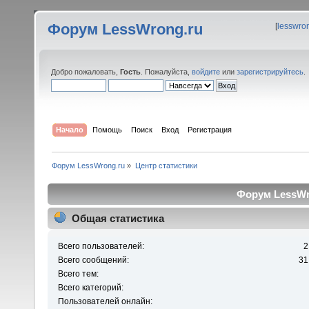
Форум LessWrong.ru
[
lesswro
Добро пожаловать,
Гость
. Пожалуйста,
войдите
или
зарегистрируйтесь
.
Начало
Помощь
Поиск
Вход
Регистрация
Форум LessWrong.ru
»
Центр статистики
Форум LessWro
Общая статистика
Всего пользователей:
2
Всего сообщений:
31
Всего тем:
Всего категорий:
Пользователей онлайн: