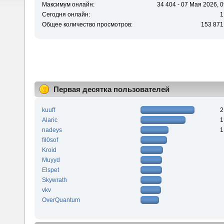
Максимум онлайн:
34 404 - 07 Мая 2026, 0
Сегодня онлайн:
1
Общее количество просмотров:
153 871
Первая десятка пользователей
kuuff
2
Alaric
1
nadeys
1
fil0sof
Kroid
Muyyd
Elspet
Skywrath
vkv
OverQuantum