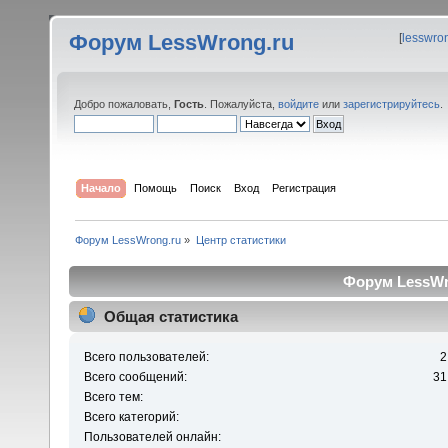
Форум LessWrong.ru
[
lesswro
Добро пожаловать,
Гость
. Пожалуйста,
войдите
или
зарегистрируйтесь
.
Начало
Помощь
Поиск
Вход
Регистрация
Форум LessWrong.ru
»
Центр статистики
Форум LessWro
Общая статистика
Всего пользователей:
2
Всего сообщений:
31
Всего тем:
Всего категорий:
Пользователей онлайн: