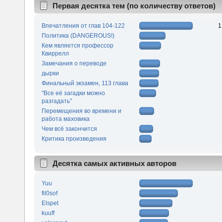
Первая десятка тем (по количеству ответов)
Впечатления от глав 104-122
1
Политика (DANGEROUS!)
Кем является профессор
Квиррелл
Замечания о переводе
дырки
Финальный экзамен, 113 глава
"Все её загадки можно
разгадать"
Перемещения во времени и
работа маховика
Чем всё закончится
Критика произведения
Десятка самых активных авторов
Yuu
fil0sof
Elspet
kuuff