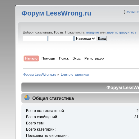
Форум LessWrong.ru
[
lesswro
Добро пожаловать,
Гость
. Пожалуйста,
войдите
или
зарегистрируйтесь
.
Начало
Помощь
Поиск
Вход
Регистрация
Форум LessWrong.ru
»
Центр статистики
Форум LessWro
Общая статистика
Всего пользователей:
2
Всего сообщений:
31
Всего тем:
Всего категорий:
Пользователей онлайн: