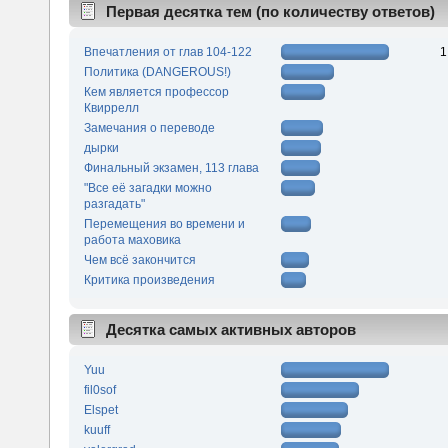
Первая десятка тем (по количеству ответов)
Впечатления от глав 104-122
1
Политика (DANGEROUS!)
Кем является профессор
Квиррелл
Замечания о переводе
дырки
Финальный экзамен, 113 глава
"Все её загадки можно
разгадать"
Перемещения во времени и
работа маховика
Чем всё закончится
Критика произведения
Десятка самых активных авторов
Yuu
fil0sof
Elspet
kuuff