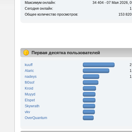
Максимум онлайн:
34 404 - 07 Мая 2026, 0
Сегодня онлайн:
1
Общее количество просмотров:
153 820
Первая десятка пользователей
kuuff
2
Alaric
1
nadeys
1
fil0sof
Kroid
Muyyd
Elspet
Skywrath
vkv
OverQuantum