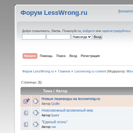
Форум LessWrong.ru
[
lesswro
Добро пожаловать,
Гость
. Пожалуйста,
войдите
или
зарегистрируйтесь
.
Начало
Помощь
Поиск
Вход
Регистрация
Форум LessWrong.ru
»
Главное
»
Lesswrong.ru content
(Модератор:
fil0s
Страницы: [
1
]
Тема
/
Автор
Новые переводы на lesswrong.ru
Автор
Quilfe
Невозможный возможный мир
Автор
fpaint
"Единый огонь"
Автор
nar