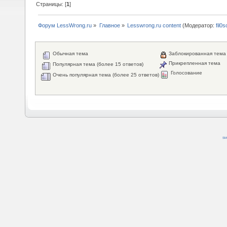
Страницы: [
1
]
Форум LessWrong.ru
»
Главное
»
Lesswrong.ru content
(Модератор:
fil0s
Обычная тема
Заблокированная тема
Прикрепленная тема
Популярная тема (более 15 ответов)
Голосование
Очень популярная тема (более 25 ответов)
SM