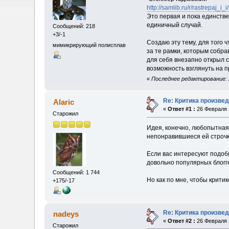
http://samlib.ru/r/rastrepaj_i_i
Это первая и пока единстве
единичный случай.
Сообщений: 218
+3/-1
Создаю эту тему, для того 
мимикрирующий полисплав
за те рамки, которым собр
для себя внезапно открыл с
возможность взглянуть на п
«
Последнее редактирование: 
Re: Критика произвед
Alaric
«
Ответ #1 :
26 Февраля 2
Старожил
Идея, конечно, любопытная, 
непонравившиеся ей строчки
Если вас интересуют подобн
довольно популярных блогге
Сообщений: 1 744
Но как по мне, чтобы критик
+175/-17
Re: Критика произвед
nadeys
«
Ответ #2 :
26 Февраля 2
Старожил