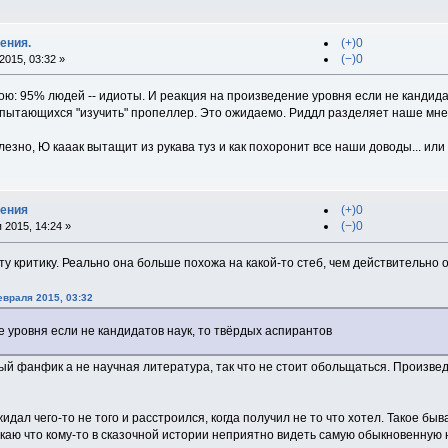
ения.
(+)0
(−)0
015, 03:32 »
кою: 95% людей -- идиоты. И реакция на произведение уровня если не кандидат
, пытающихся "изучить" пропеллер. Это ожидаемо. Риддл разделяет наше мне
езно, Ю кааак вытащит из рукава туз и как похоронит все наши доводы... или к
дения
(+)0
(−)0
 2015, 14:24 »
ту критику. Реально она больше похожа на какой-то стеб, чем действительно о
евраля 2015, 03:32
 уровня если не кандидатов наук, то твёрдых аспирантов
ный фанфик а не научная литература, так что не стоит обольщаться. Произв
идал чего-то не того и расстроился, когда получил не то что хотел. Такое бы
аю что кому-то в сказочной истории неприятно видеть самую обыкновенную н