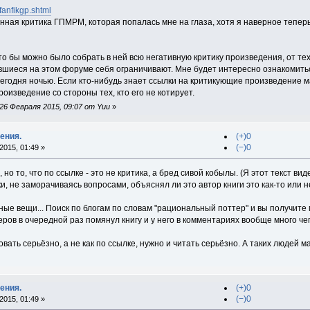
/fanfikgp.shtml
нная критика ГПМРМ, которая попалась мне на глаза, хотя я наверное теперь
что бы можно было собрать в ней всю негативную критику произведения, от те
авшиеся на этом форуме себя ограничивают. Мне будет интересно ознакомить
егодня ночью. Если кто-нибудь знает ссылки на критикующие произведение м
роизведение со стороны тех, кто его не котирует.
26 Февраля 2015, 09:07 от Yuu
»
ения.
(+)0
(−)0
015, 01:49 »
но то, что по ссылке - это не критика, а бред сивой кобылы. (Я этот текст вид
, не заморачиваясь вопросами, объяснял ли это автор книги это как-то или н
ые вещи... Поиск по блогам по словам "рациональный поттер" и вы получите м
ров в очередной раз помянул книгу и у него в комментариях вообще много ч
овать серьёзно, а не как по ссылке, нужно и читать серьёзно. А таких людей м
ения.
(+)0
(−)0
015, 01:49 »