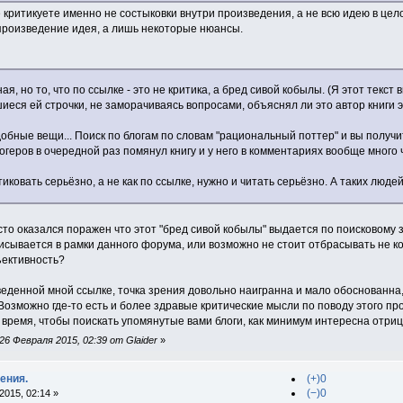
 критикуете именно не состыковки внутри произведения, а не всю идею в цело
произведение идея, а лишь некоторые нюансы.
я, но то, что по ссылке - это не критика, а бред сивой кобылы. (Я этот текст 
еся ей строчки, не заморачиваясь вопросами, объяснял ли это автор книги эт
обные вещи... Поиск по блогам по словам "рациональный поттер" и вы получит
геров в очередной раз помянул книгу и у него в комментариях вообще много
тиковать серьёзно, а не как по ссылке, нужно и читать серьёзно. А таких люде
осто оказался поражен что этот "бред сивой кобылы" выдается по поисковому 
вписывается в рамки данного форума, или возможно не стоит отбрасывать не
ъективность?
веденной мной ссылке, точка зрения довольно наигранна и мало обоснованна, н
Возможно где-то есть и более здравые критические мысли по поводу этого про
у время, чтобы поискать упомянутые вами блоги, как минимум интересна отри
6 Февраля 2015, 02:39 от Glaider
»
ения.
(+)0
(−)0
015, 02:14 »