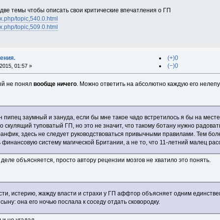
 две темы чтобы описать свои критические впечатления о ГП
x.php/topic,540.0.html
x.php/topic,509.0.html
ения.
(+)0
(−)0
015, 01:57 »
ый не понял
вообще ничего
. Можно ответить на абсолютно каждую его нелепу
н пипец заумный и зануда, если бы мне такое чадо встретилось я бы на месте
о скулящий туповатый ГП, но это не значит, что такому ботану нужно радоват
 фанфик, здесь не следует руководствоваться привычными правилами. Тем боле
ь финансовую систему магической Британии, а не то, что 11-летний малец рас
м деле объясняется, просто автору рецензии мозгов не хватило это понять.
сти, истерию, жажду власти и страхи у ГП аффтор объясняет одним единств
ыну: она его ночью послала к соседу отдать сковородку.
 и не угадал.