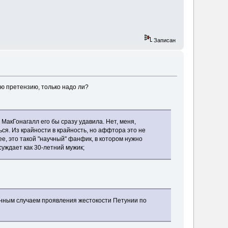
Записан
ю претензию, только надо ли?
 МакГонагалл его бы сразу удавила. Нет, меня,
ься. Из крайности в крайность, но аффтора это не
е, это такой "научный" фанфик, в котором нужно
суждает как 30-летний мужик;
енным случаем проявления жестокости Петунии по