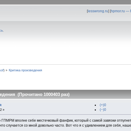
[
lesswrong.ru
] [
hpmor.ru —
сь
.
0sof
) »
Критика произведения
едения (Прочитано 1000403 раз)
я
(+)0
(−)0
2 »
о ГПМРМ вполне себе местечковый фанфик, который с самой завязки отпугнет
что случается со мной довольно часто. Вот что я с удивлением для себя, наше