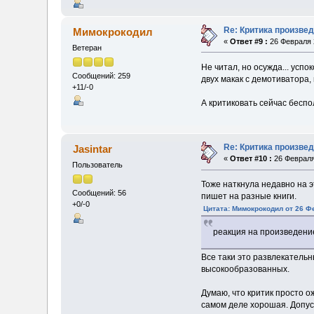
Re: Критика произвед
Мимокрокодил
«
Ответ #9 :
26 Февраля 2
Ветеран
Не читал, но осужда... успо
Сообщений: 259
двух макак с демотиватора
+11/-0
А критиковать сейчас беспол
Re: Критика произве
Jasintar
«
Ответ #10 :
26 Февраля
Пользователь
Тоже наткнула недавно на э
Сообщений: 56
пишет на разные книги.
+0/-0
Цитата: Мимокрокодил от 26 Ф
реакция на произведение
Все таки это развлекатель
высокообразованных.
Думаю, что критик просто ож
самом деле хорошая. Допуск