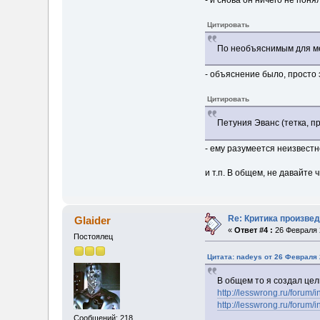
Цитировать
По необъяснимым для ме
- объяснение было, просто 
Цитировать
Петуния Эванс (тетка, п
- ему разумеется неизвест
и т.п. В общем, не давайте 
Re: Критика произвед
Glaider
«
Ответ #4 :
26 Февраля 2
Постоялец
Цитата: nadeys от 26 Февраля 
В общем то я создал цел
http://lesswrong.ru/forum/
http://lesswrong.ru/forum/
Сообщений: 218