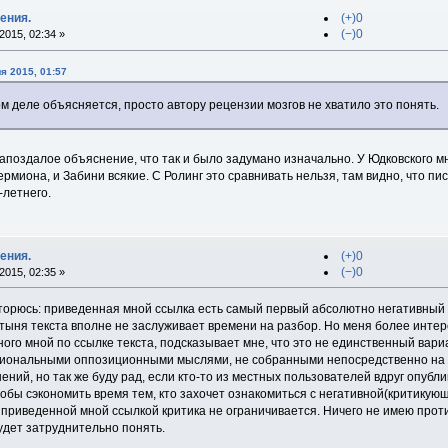
ения.
(+)0
(−)0
015, 02:34 »
я 2015, 01:57
ом деле объясняется, просто автору рецензии мозгов не хватило это понять.
апоздалое объяснение, что так и было задумано изначально. У Юдковского 
ермиона, и Забини всякие. С Ролинг это сравнивать нельзя, там видно, что п
-летнего.
ения.
(+)0
(−)0
015, 02:35 »
вторюсь: приведенная мной ссылка есть самый первый абсолютно негативный 
тыня текста вполне не заслуживает времени на разбор. Но меня более интере
го мной по ссылке текста, подсказывает мне, что это не единственный вари
циональными оппозиционными мыслями, не собранными непосредственно на 
ений, но так же буду рад, если кто-то из местных пользователей вдруг опубли
тобы сэкономить время тем, кто захочет ознакомиться с негативной(критикую
о приведенной мной ссылкой критика не ограничивается. Ничего не имею прот
удет затруднительно понять.