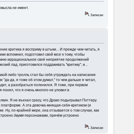
смысла не имеет.
Записан
ние критика я восприму в штыки... И прежде чем читать, я
и вспомнил, подготовил свой мозг к тому, чтобы
 помню иррациональное своё неприятие продолжений
ский лад, приготовился поддакивать "критику", и...
 какой-либо тролль стал бы себя утруждать на написание
 "да-да, я тоже об этом думал," то чем дальше я читал,
дит, а разобраться поленился. Я тоже, при первом
 понял, что я очень многого не уловил в
лкин. Я не въехал сразу, что Драко подыгрывал Поттеру.
на платформе. А эта девочка-мнящая-себя-критиком (и
. Ну, по-крайней мере, она отзывается о том случае, как
устроено
двумя
персонажами, причём устроено
Записан