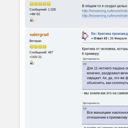
В общем то я создал целых
Сообщений: 1 028
http://lesswrong.ru/forum/inde
+48/-52
http://lesswrong.ru/forum/inde
Re: Критика произвед
valergrad
«
Ответ #3 :
26 Февраля 2
Ветеран
Критика от человека, котор
Сообщений: 487
К примеру:
+143/-21
Цитировать
Для 11-летнего пацана о
конечно, раздражал вечн
смущает. Ах, да, это же
объяснять, как схлопнут
- мы знаем как это на само
Цитировать
Все маньяцкие наклонно
отношению к приемному с
- и снова он ничего не понял