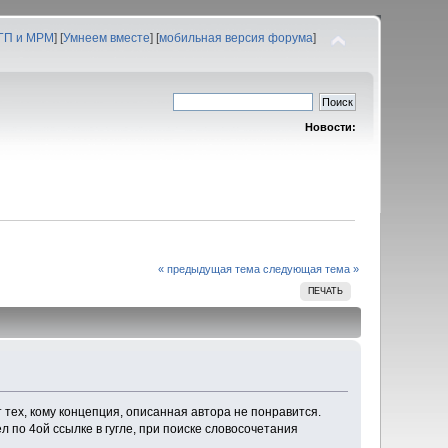
 ГП и МРМ
] [
Умнеем вместе
] [
мобильная версия форума
]
Новости:
« предыдущая тема
следующая тема »
ПЕЧАТЬ
 тех, кому концепция, описанная автора не понравится.
л по 4ой ссылке в гугле, при поиске словосочетания