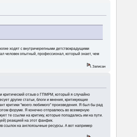
многие ходят с внутричерепными детствокрадущими
исал человек опытный, профессионал, который знает, чем
Записан
и критический отзыв о ГПМРМ, который я случайно
сует другие статьи, блоги и мнения, критикующие
ант критики "моего любимого" произведения. Я был бы рад
этом форуме. Я конечно отправлюсь во всемирную
кует те ссылки на критику, которые попадались им на пути.
щей) реакцией на этот фанфик.
ив ссылок на англоязычные ресурсы. А вот например