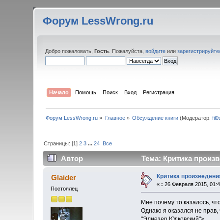
Форум LessWrong.ru
Добро пожаловать,
Гость
. Пожалуйста,
войдите
или
зарегистрируйте
Начало
Помощь
Поиск
Вход
Регистрация
Форум LessWrong.ru
»
Главное
»
Обсуждение книги
(Модератор:
fil
Страницы: [
1
]
2
3
...
24
Все
Автор
Тема: Критика произв
Критика произведени
Glaider
«
:
26 Февраля 2015, 01:4
Постоялец
Мне почему то казалось, чт
Однако я оказался не прав, 
"Элиезер Юдковский">