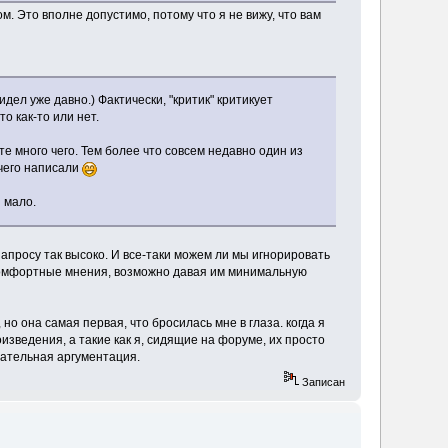
м. Это вполне допустимо, потому что я не вижу, что вам
видел уже давно.) Фактически, "критик" критикует
о как-то или нет.
е много чего. Тем более что совсем недавно один из
 чего написали
й мало.
запросу так высоко. И все-таки можем ли мы игнорировать
 комфортные мнения, возможно давая им минимальную
о она самая первая, что бросилась мне в глаза. когда я
изведения, а такие как я, сидящие на форуме, их просто
цательная аргументация.
Записан