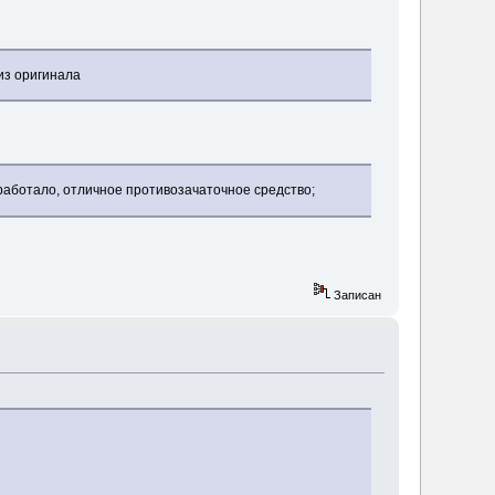
из оригинала
сработало, отличное противозачаточное средство;
Записан