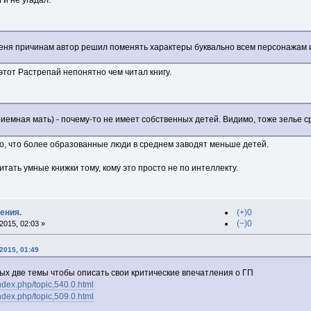
ня причинам автор решил поменять характеры буквально всем персонажам 
этот Растрепай непонятно чем читал книгу.
риемная мать) - почему-то не имеет собственных детей. Видимо, тоже зелье 
но, что более образованные люди в среднем заводят меньше детей.
читать умные книжки тому, кому это просто не по интеллекту.
ения.
(+)0
(−)0
015, 02:03 »
2015, 01:49
ых две темы чтобы описать свои критические впечатления о ГП
index.php/topic,540.0.html
index.php/topic,509.0.html