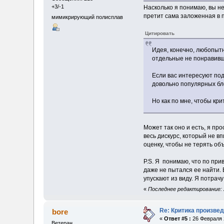
+3/-1
Насколько я понимаю, вы не
претит сама заложенная в 
мимикрирующий полисплав
Цитировать
Идея, конечно, любопытна
отдельные не понравивши
Если вас интересуют под
довольно популярных бло
Но как по мне, чтобы кри
Может так оно и есть, я пр
весь дискурс, который не 
оценку, чтобы не терять об
P.S. Я понимаю, что по при
даже не пытался ее найти. 
упускают из виду. Я потрач
«
Последнее редактирование: 2
Re: Критика произвед
bore
«
Ответ #5 :
26 Февраля 2
Ветеран