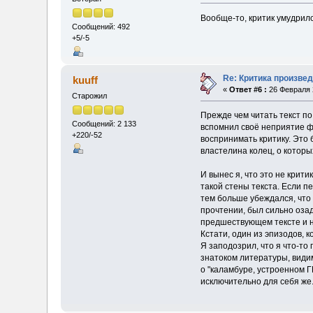
Вообще-то, критик умудрилс
Сообщений: 492
+5/-5
Re: Критика произвед
kuuff
«
Ответ #6 :
26 Февраля 2
Старожил
Прежде чем читать текст по
Сообщений: 2 133
вспомнил своё неприятие фа
+220/-52
воспринимать критику. Это
властелина колец, о которых
И вынес я, что это не крити
такой стены текста. Если п
тем больше убеждался, что 
прочтении, был сильно озада
предшествующем тексте и н
Кстати, один из эпизодов, 
Я заподозрил, что я что-то
знатоком литературы, видим
о "каламбуре, устроенном Г
исключительно для себя же.