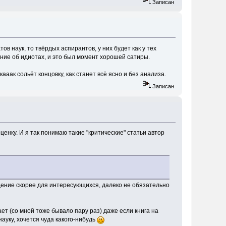
Записан
ов наук, то твёрдых аспирантов, у них будет как у тех
ние об идиотах, и это был момент хорошей сатиры.
ааак сольёт концовку, как станет всё ясно и без анализа.
Записан
ценку. И я так понимаю такие "критические" статьи автор
едение скорее для интересующихся, далеко не обязательно
вает (со мной тоже бывало пару раз) даже если книга на
ауку, хочется чуда какого-нибудь