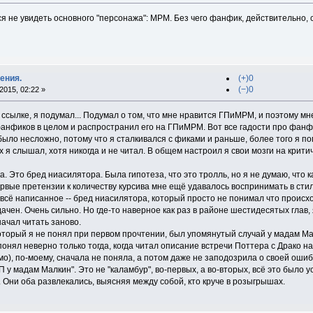
я не увидеть основного "персонажа": МРМ. Без чего фанфик, действительно, 
ения.
(+)0
(−)0
015, 02:22 »
 ссылке, я подумал... Подумал о том, что мне нравится ГПиМРМ, и поэтому мне
нфиков в целом и распространил его на ГПиМРМ. Вот все гадости про фанфик
 было несложно, потому что я сталкивался с фиками и раньше, более того я
 я слышал, хотя никогда и не читал. В общем настроил я свои мозги на критиче
ка. Это бред ниасилятора. Была гипотеза, что это тролль, но я не думаю, что
ервые претензии к количеству курсива мне ещё удавалось воспринимать в стиле
всё написанное -- бред ниасилятора, который просто не понимал что происхо
чен. Очень сильно. Но где-то наверное как раз в районе шестидесятых глав, я
ачал читать заново.
который я не понял при первом прочтении, был упомянутый случай у мадам Ма
 понял неверно только тогда, когда читал описание встречи Поттера с Драко 
о), по-моему, сначала не поняла, а потом даже не заподозрила о своей ошибке
П у мадам Малкин". Это не "каламбур", во-первых, а во-вторых, всё это было 
 Они оба развлекались, выясняя между собой, кто круче в розыгрышах.