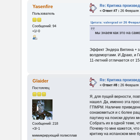
Re: Критика произвед
Yasenfire
«
Ответ #7 :
26 Февраля 2
Пользователь
Цитата: valergrad от 26 Феврал
Сообщений: 94
+1/-0
мы знаем как это на сам
Эффект Эндера Виггина + з
волдемортами. И Драко, и Г
11-летний отличается от 15
Re: Критика произвед
Glaider
«
Ответ #8 :
26 Февраля 2
Постоялец
Я, для пущей верности, по
нашел. Да, именно эта прос
ГПМРМ. Наличие приведенно
ознакомиться и с более ра
паутину на поиски других мн
Собрать их в одной теме, ч
Сообщений: 218
Почему-то мне кажется, чт
+3/-1
критику на испанском мне б
мимикрирующий полисплав