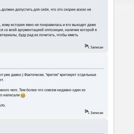
 должен допустить для себя, что это
скорее всего
не
х, кому история явно не понравилась и кто выходит даже
ся со всей аргументацией оппозиции, наличие которой я
атериалы, буду рад их почитать, чтобы иметь
Записан
ел уже давно.) Фактически, "критик" критикует отдельные
ет.
ного чего. Тем более что совсем недавно один из
его написали
ало.
Записан