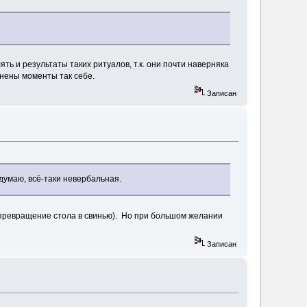
ь и результаты таких ритуалов, т.к. они почти наверняка
снены моменты так себе.
Записан
 думаю, всё-таки невербальная.
 превращение стола в свинью). Но при большом желании
Записан