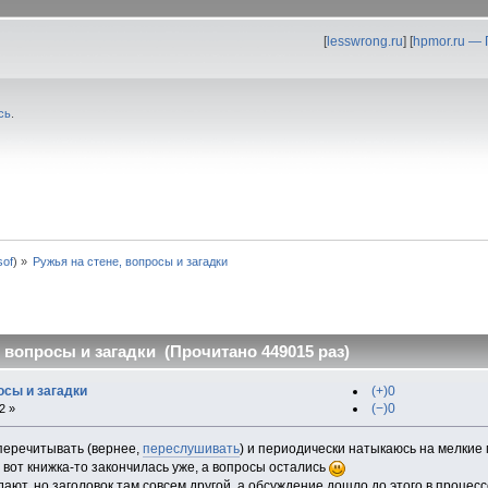
[
lesswrong.ru
] [
hpmor.ru —
сь
.
0sof
) »
Ружья на стене, вопросы и загадки
, вопросы и загадки (Прочитано 449015 раз)
осы и загадки
(+)0
(−)0
2 »
 перечитывать (вернее,
переслушивать
) и периодически натыкаюсь на мелкие
о вот книжка-то закончилась уже, а вопросы остались
ждают, но заголовок там совсем другой, а обсуждение дошло до этого в процес