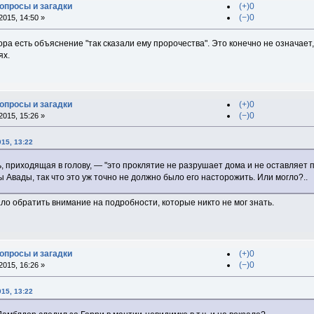
вопросы и загадки
(+)0
(−)0
015, 14:50 »
а есть объяснение "так сказали ему пророчества". Это конечно не означает,
ях.
вопросы и загадки
(+)0
(−)0
015, 15:26 »
015, 13:22
 приходящая в голову, — "это проклятие не разрушает дома и не оставляет п
ы Авады, так что это уж точно не должно было его насторожить. Или могло?..
ло обратить внимание на подробности, которые никто не мог знать.
вопросы и загадки
(+)0
(−)0
015, 16:26 »
015, 13:22