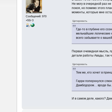
Не могу в очередной раз н
покоя, но помимо этого пла
моменты, которые мне оста
Сообщений: 970
+55/-3
Цитировать
Где-то в глубине его со
мельчайшие логические н
всего забываете о ваше
Первая очевидная мысль, пр
детали работы Авады, так ч
Цитировать
Тем же, кто хочет в при
Гарри поперхнулся слюно
Дамблдором… вроде бы.
И в самом деле, какого? Дам