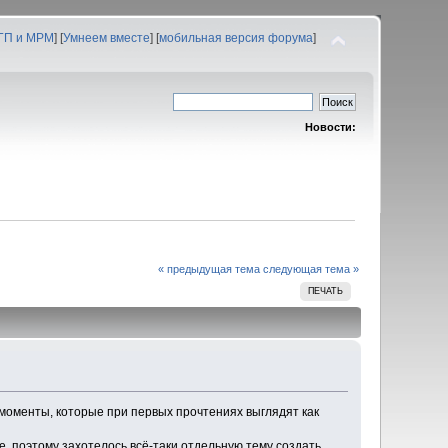
 ГП и МРМ
] [
Умнеем вместе
] [
мобильная версия форума
]
Новости:
« предыдущая тема
следующая тема »
ПЕЧАТЬ
 моменты, которые при первых прочтениях выглядят как
се, поэтому захотелось всё-таки отдельную тему создать.