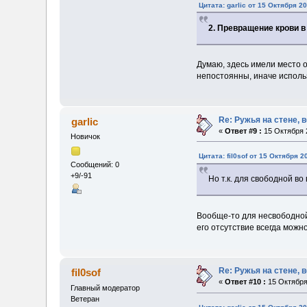
Цитата: garlic от 15 Октября 20
2. Превращение крови 
Думаю, здесь имели место о
непостоянны, иначе исполь
Re: Ружья на стене, 
garlic
«
Ответ #9 :
15 Октября 2
Новичок
Цитата: fil0sof от 15 Октября 2
Сообщений: 0
+9/-91
Но т.к. для свободной в
Вообще-то для несвободной
его отсутствие всегда можн
Re: Ружья на стене, 
fil0sof
«
Ответ #10 :
15 Октября 
Главный модератор
Ветеран