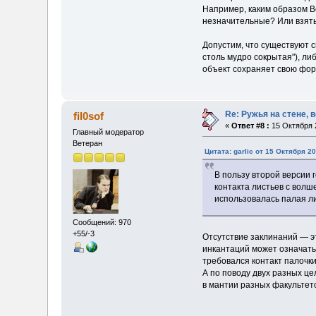
Например, каким образом Во
незначительные? Или взять
Допустим, что существуют с
столь мудро сокрытая"), ли
объект сохраняет свою фор
Re: Ружья на стене, 
fil0sof
«
Ответ #8 :
15 Октября 2
Главный модератор
Ветеран
Цитата: garlic от 15 Октября 20
В пользу второй версии 
контакта листьев с вол
использовалась палая л
Сообщений: 970
+55/-3
Отсутствие заклинаний — эт
инкантаций может означать 
требовался контакт палочки
А по поводу двух разных ц
в мантии разных факультет