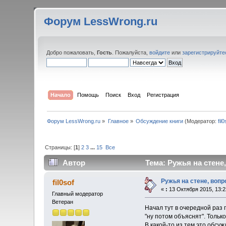
Форум LessWrong.ru
Добро пожаловать,
Гость
. Пожалуйста,
войдите
или
зарегистрируйте
Начало
Помощь
Поиск
Вход
Регистрация
Форум LessWrong.ru
»
Главное
»
Обсуждение книги
(Модератор:
fil
Страницы: [
1
]
2
3
...
15
Все
Автор
Тема: Ружья на стене
Ружья на стене, вопр
fil0sof
«
:
13 Октября 2015, 13:2
Главный модератор
Ветеран
Начал тут в очередной раз
"ну потом объяснят". Тольк
В какой-то из тем это обсу