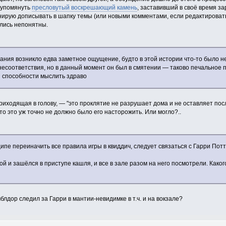
е упомянуть
пресловутый воскрешающий камень
, заставивший в своё время з
нирую дописывать в шапку темы (или новыми комментами, если редактировать
лись непонятны.
знания возникло едва заметное ощущение, будто в этой истории что-то было 
есоответствия, но в данный момент он был в смятении — таково печальное п
й способности мыслить здраво
иходящая в голову, — "это проклятие не разрушает дома и не оставляет посл
то это уж точно не должно было его насторожить. Или могло?..
нципе переиначить все правила игры в квиддич, следует связаться с Гарри Пот
й и зашёлся в приступе кашля, и все в зале разом на него посмотрели. Какого
блдор следил за Гарри в мантии-невидимке в т.ч. и на вокзале?