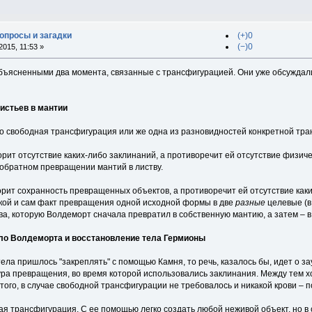
вопросы и загадки
(+)0
(−)0
015, 11:53 »
ъясненными два момента, связанные с трансфигурацией. Они уже обсуждались
истьев в мантии
то свободная трансфигурация или же одна из разновидностей конкретной тр
орит отсутствие каких-либо заклинаний, а противоречит ей отсутствие физиче
обратном превращении мантий в листву.
орит сохранность превращенных объектов, а противоречит ей отсутствие каки
кой и сам факт превращения одной исходной формы в две
разные
целевые (в
ва, которую Волдеморт сначала превратил в собственную мантию, а затем – 
ело Волдеморта и восстановление тела Гермионы
ела пришлось "закреплять" с помощью Камня, то речь, казалось бы, идет о з
ра превращения, во время которой использовались заклинания. Между тем х
того, в случае свободной трансфигурации не требовалось и никакой крови – 
ая трансфигурация. С ее помощью легко создать любой неживой объект, но в 