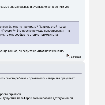
ем, самые внимательные и думающие волшебники уже
почему бы ему
не
проиграть? Правила этой пьесы
ь: «Почему?» Это просто причуда повествования — в
ние, то ему вообще не стоило приходить на
конце концов, он ведь тоже читал похожие книги!
Записан
ть самого ребёнка - практически наверняка преуспеет.
просто скрыться.
м. Допустим, мать Гарри заминировала детскую миной