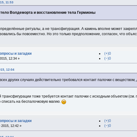
15, 11:53
в тело Волдеморта и восстановление тела Гермионы
пределённые ритуалы, а не трансфигурация. А камень вполне может закреплят
зовались бы повсеместно. Но это только предположение, согласен, что объя
вопросы и загадки
(+)0
(−)0
015, 12:34 »
015, 12:04
о всех других случаях действительно требовался контакт палочки с веществом,
 трансфигурации тоже требуется контакт палочки с исходным объектом (см.
о списать на беспалочковую магию.
вопросы и загадки
(+)0
(−)0
2015, 12:42 »