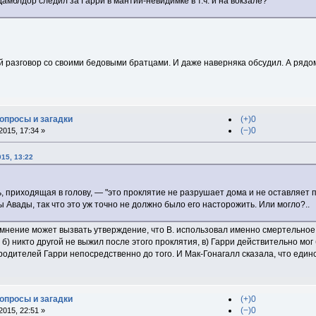
Дамблдор следил за Гарри в мантии-невидимке в т.ч. и на вокзале?
й разговор со своими бедовыми братцами. И даже наверняка обсудил. А рядо
вопросы и загадки
(+)0
(−)0
015, 17:34 »
015, 13:22
 приходящая в голову, — "это проклятие не разрушает дома и не оставляет п
ы Авады, так что это уж точно не должно было его насторожить. Или могло?..
мнение может вызвать утверждение, что В. использовал именно смертельное 
б) никто другой не выжил после этого проклятия, в) Гарри действительно мог 
родителей Гарри непосредственно до того. И Мак-Гонагалл сказала, что един
вопросы и загадки
(+)0
(−)0
015, 22:51 »