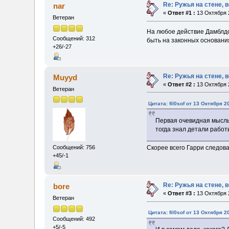
Re: Ружья на стене, 
nar
«
Ответ #1 :
13 Октября 2
Ветеран
На любое действие Дамблдор
Сообщений: 312
быть на законных основани
+26/-27
Re: Ружья на стене, 
Muyyd
«
Ответ #2 :
13 Октября 2
Ветеран
Цитата: fil0sof от 13 Октября 2
Первая очевидная мысль,
тогда знал детали работ
Скорее всего Гарри следова
Сообщений: 756
+45/-1
Re: Ружья на стене, 
bore
«
Ответ #3 :
13 Октября 2
Ветеран
Цитата: fil0sof от 13 Октября 2
Сообщений: 492
+5/-5