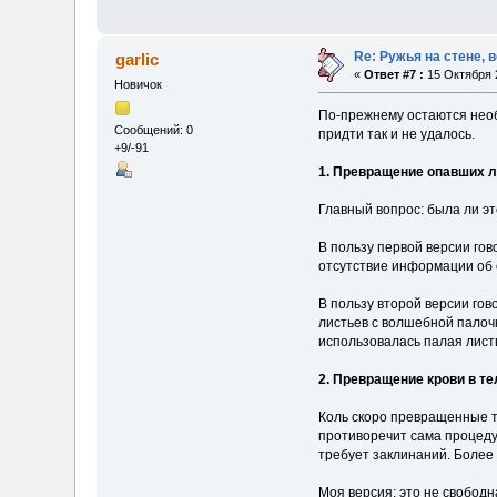
Re: Ружья на стене, 
garlic
«
Ответ #7 :
15 Октября 2
Новичок
По-прежнему остаются необ
Сообщений: 0
придти так и не удалось.
+9/-91
1. Превращение опавших л
Главный вопрос: была ли э
В пользу первой версии гов
отсутствие информации об 
В пользу второй версии гов
листьев с волшебной палоч
использовалась палая лист
2. Превращение крови в т
Коль скоро превращенные т
противоречит сама процеду
требует заклинаний. Более 
Моя версия: это не свободн