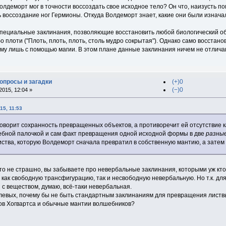
лдеморт мог в точности воссоздать свое исходное тело? Он что, наизусть по
 воссоздание ног Гермионы. Откуда Волдеморт знает, какие они были изнача
пециальные заклинания, позволяющие восстановить любой биологический объек
бо плоти ("Плоть, плоть, плоть, столь мудро сокрытая"). Однако само восста
му лишь с помощью магии. В этом плане данные заклинания ничем не отлича
вопросы и загадки
(+)0
(−)0
015, 12:04 »
15, 11:53
говорит сохранность превращенных объектов, а противоречит ей отсутствие к
шебной палочкой и сам факт превращения одной исходной формы в две
разны
иства, которую Волдеморт сначала превратил в собственную мантию, а затем
о не страшно, вы забываете про невербальные заклинания, которыми уж кто-к
как свободную трансфигурацию, так и несвободную невербальную. Но т.к. для
 с веществом, думаю, всё-таки невербальная.
елевых, почему бы не быть стандартным заклинаниям для превращения листв
ов Хогвартса и обычные мантии волшебников?