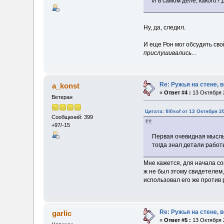
И в самом деле, какого? 
Ну, да, следил.
И еще Рон мог обсудить сво
прислушивались
...
Re: Ружья на стене, 
a_konst
«
Ответ #4 :
13 Октября 2
Ветеран
Цитата: fil0sof от 13 Октября 2
Сообщений: 399
+97/-15
Первая очевидная мысль,
тогда знал детали работ
Мне кажется, для начала со
ж не был этому свидетелем, 
использовал его же против 
Re: Ружья на стене, 
garlic
«
Ответ #5 :
13 Октября 2