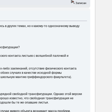
Записан
 в других темах, но к какому-то однозначному выводу
ансфигурации?
ского контакта листьев с волшебной палочкой и
х-либо заклинаний, отсутствие физического контакта
 обоих случаях в качестве исходной формы
в школьную мантию гриффиндорского факультета).
аурядной свободной трансфигурации. Однако этой версии
орошо известно, что свободная трансфигурация не
подошли бы те же опавшие листья.
случае живого объекта возникает масса проблем.