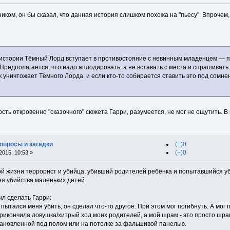
иком, он бы сказал, что данная история слишком похожа на "пьесу". Впроч
истории Тёмный Лорд вступает в противостояние с невинным младенцем — 
 Предполагается, что надо аплодировать, а не вставать с места и спрашиват
 уничтожает Тёмного Лорда, и если кто-то собирается ставить это под сомне
ть откровенно "сказочного" сюжета Гарри, разумеется, не мог не ощутить. В 
вопросы и загадки
(+)0
(−)0
015, 10:53 »
ой жизни террорист и убийца, убивший родителей ребёнка и попытавшийся уби
ея убийства маленьких детей.
л сделать Гарри:
пытался меня убить, он сделал что-то другое. При этом мог погибнуть. А мог 
рикончила ловушка/хитрый ход моих родителей, а мой шрам - это просто шра
ановленной под полом или на потолке за фальшивой панелью.