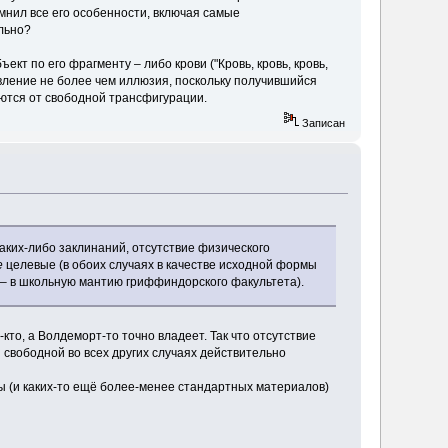
мнил все его особенности, включая самые
льно?
т по его фрагменту – либо крови ("Кровь, кровь, кровь,
новление не более чем иллюзия, поскольку получившийся
ются от свободной трансфигурации.
Записан
аких-либо заклинаний, отсутствие физического
е
целевые (в обоих случаях в качестве исходной формы
 – в школьную мантию гриффиндорского факультета).
то, а Волдеморт-то точно владеет. Так что отсутствие
 свободной во всех других случаях действительно
ы (и каких-то ещё более-менее стандартных материалов)