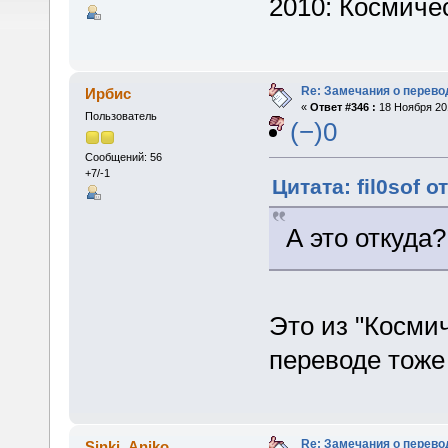
2010: Космичес
Re: Замечания о перево
Ирбис
«
Ответ #346 :
18 Ноября 201
Пользователь
(−)0
Сообщений: 56
+7/-1
Цитата: fil0sof о
А это откуда
Это из "Космич
переводе тоже
Re: Замечания о перево
Sinki_Aniko