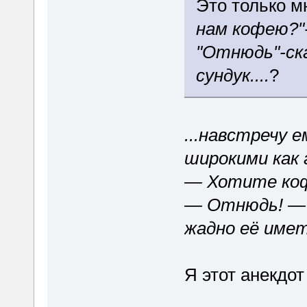
Это только м
нам кофею?"-
"Отнюдь"-ска
сундук....
?
...навстречу 
широкими как 
— Хотите коф
— Отнюдь! — с
жадно её имет
Я этот анекдот