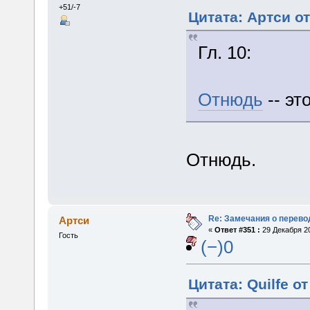
+51/-7
Цитата: Артси от
Гл. 10:
Отнюдь
-- эт
Отнюдь.
Re: Замечания о перево
Артси
«
Ответ #351 :
29 Декабря 20
Гость
(−)0
Цитата: Quilfe о