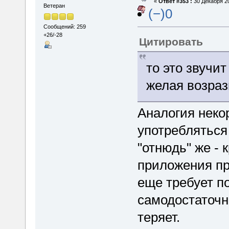
«
Ответ #353 :
30 Декабря 20
Ветеран
(−)0
Сообщений: 259
+26/-28
Цитировать
то это звучит
желая возраз
Аналогия некор
употребляться
"отнюдь" же - к
приложения пр
еще требует по
самодостаточн
теряет.