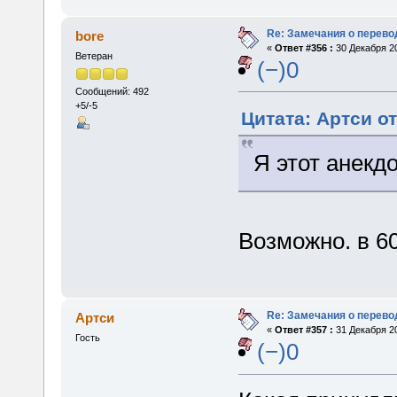
Re: Замечания о перево
bore
«
Ответ #356 :
30 Декабря 20
Ветеран
(−)0
Сообщений: 492
+5/-5
Цитата: Артси от
Я этот анекд
Возможно. в 60
Re: Замечания о перево
Артси
«
Ответ #357 :
31 Декабря 20
Гость
(−)0