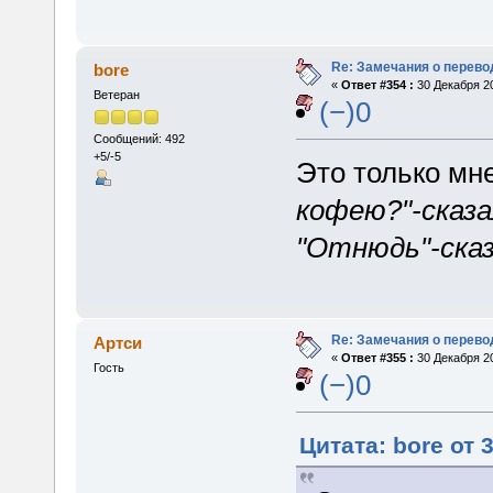
Re: Замечания о перево
bore
«
Ответ #354 :
30 Декабря 20
Ветеран
(−)0
Сообщений: 492
+5/-5
Это только мн
кофею?"-сказа
"Отнюдь"-сказа
Re: Замечания о перево
Артси
«
Ответ #355 :
30 Декабря 20
Гость
(−)0
Цитата: bore от 