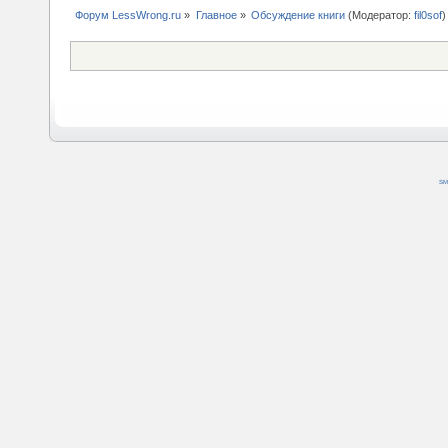
Форум LessWrong.ru
»
Главное
»
Обсуждение книги
(Модератор:
fil0sof
)
SM