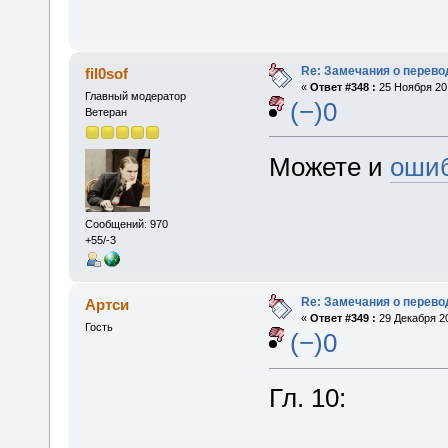
Re: Замечания о перево
fil0sof
«
Ответ #348 :
25 Ноября 201
Главный модератор
(−)0
Ветеран
Можете и
ошиб
Сообщений: 970
+55/-3
Re: Замечания о перево
Артси
«
Ответ #349 :
29 Декабря 20
Гость
(−)0
Гл. 10: