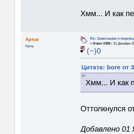
Хмм... И как 
Re: Замечания о перево
Артси
«
Ответ #359 :
31 Декабря 20
Гость
(−)0
Цитата: bore от 
Хмм... И как
Оттолкнулся о
Добавлено 01 Я