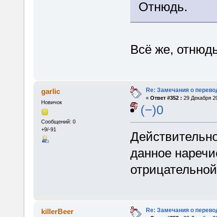
Отнюдь.
Всё же, отнюдь
Re: Замечания о перево
garlic
«
Ответ #352 :
29 Декабря 20
Новичок
(−)0
Сообщений: 0
+9/-91
Действительно
данное нареч
отрицательной
Re: Замечания о перево
killerBeer