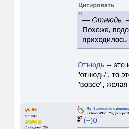
Цитировать
—
Отнюдь
,
Похоже, под
приходилось 
Отнюдь
-- это
"отнюдь", то э
"вовсе", желая
Re: Замечания о перево
Quilfe
«
Ответ #350 :
29 Декабря 20
Ветеран
(−)0
Сообщений: 282