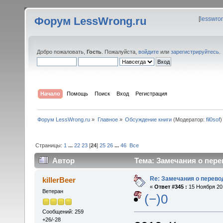
Форум LessWrong.ru
[
lesswro
Добро пожаловать,
Гость
. Пожалуйста,
войдите
или
зарегистрируйтесь
.
Начало
Помощь
Поиск
Вход
Регистрация
Форум LessWrong.ru
»
Главное
»
Обсуждение книги
(Модератор:
fil0sof
)
Страницы:
1
...
22
23
[
24
]
25
26
...
46
Все
Автор
Тема: Замечания о пере
Re: Замечания о перево
killerBeer
«
Ответ #345 :
15 Ноября 201
Ветеран
(−)0
Сообщений: 259
+26/-28