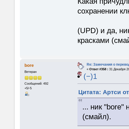
Какая причудл
сохранении кл
(UPD) и да, ни
красками (сма
Re: Замечания о перево
bore
«
Ответ #358 :
31 Декабря 20
Ветеран
(−)1
Сообщений: 492
+5/-5
Цитата: Артси от
... ник "bore
(смайл).