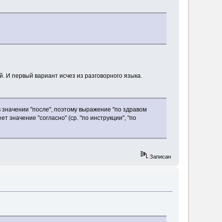
й. И первый вариант исчез из разговорного языка.
в значении "после", поэтому выражение "по здравом
 значение "согласно" (ср. "по инструкции", "по
Записан