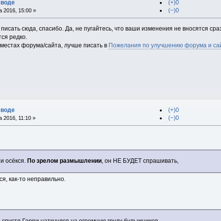
еводе
(+)0
(−)0
 2016, 15:00 »
 писать сюда, спасибо. Да, не пугайтесь, что ваши изменения не вносятся сраз
ся редко.
х местах форума/сайта, лучше писать в
Пожелания по улучшению форума и са
еводе
(+)0
(−)0
 2016, 11:10 »
и осёкся.
По зрелом размышлении
, он НЕ БУДЕТ спрашивать,
ся, как-то неправильно.
спустя Гарри наткнулся на огромную груду булыжников,