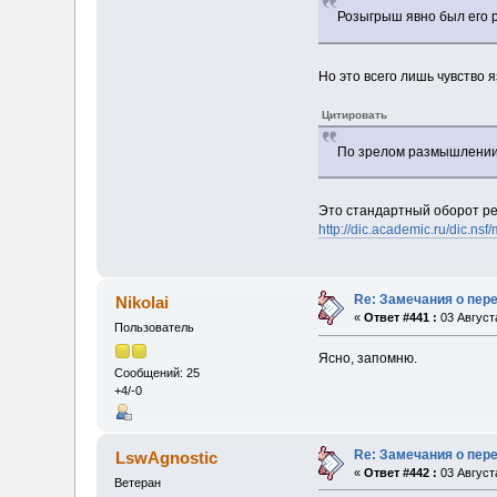
Розыгрыш явно был его р
Но это всего лишь чувство я
Цитировать
По зрелом размышлени
Это стандартный оборот ре
http://dic.academic.ru/dic
Re: Замечания о пер
Nikolai
«
Ответ #441 :
03 Августа
Пользователь
Ясно, запомню.
Сообщений: 25
+4/-0
Re: Замечания о пер
LswAgnostic
«
Ответ #442 :
03 Августа
Ветеран