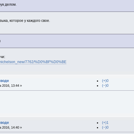
ук делом.
зыка, которое у каждого свое.
и
чи:
.nsf/michelson_new/7762/%D0%BF%D0%BE
еводе
(+)0
(−)0
 2016, 13:44 »
еводе
(+)1
(−)0
 2016, 14:40 »