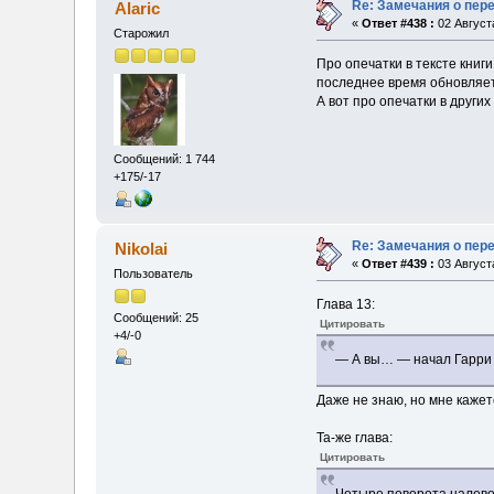
Re: Замечания о пер
Alaric
«
Ответ #438 :
02 Августа
Старожил
Про опечатки в тексте книги
последнее время обновляет
А вот про опечатки в други
Сообщений: 1 744
+175/-17
Re: Замечания о пер
Nikolai
«
Ответ #439 :
03 Августа
Пользователь
Глава 13:
Сообщений: 25
Цитировать
+4/-0
— А вы… — начал Гарри 
Даже не знаю, но мне кажет
Та-же глава:
Цитировать
Четыре поворота налево 