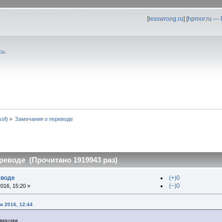
[
lesswrong.ru
] [
hpmor.ru —
сь
.
0sof
) »
Замечания о переводе
реводе (Прочитано 1919943 раз)
еводе
(+)0
(−)0
016, 15:20 »
я 2016, 12:44
рмации.