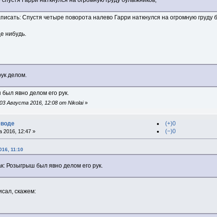
писать: Спустя четыре поворота налево Гарри наткнулся на огромную груду 
де нибудь.
ук делом.
был явно делом его рук.
3 Августа 2016, 12:08 от Nikolai
»
еводе
(+)0
(−)0
 2016, 12:47 »
016, 11:10
к: Розыгрыш был явно делом его рук.
сал, скажем: