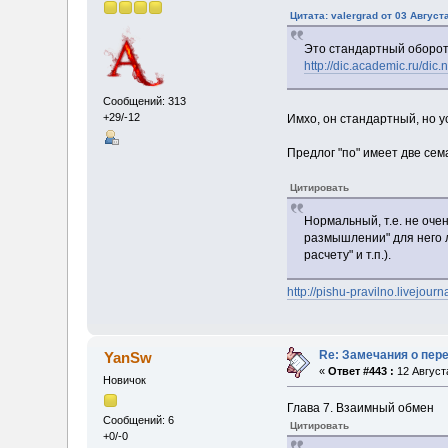
Цитата: valergrad от 03 Август
Это стандартный оборот
http://dic.academic.ru/
Сообщений: 313
+29/-12
Имхо, он стандартный, но у
Предлог "по" имеет две сем
Цитировать
Нормальный, т.е. не оче
размышлении" для него л
расчету" и т.п.).
http://pishu-pravilno.livejou
Re: Замечания о пер
YanSw
«
Ответ #443 :
12 Августа
Новичок
Глава 7. Взаимный обмен
Сообщений: 6
Цитировать
+0/-0