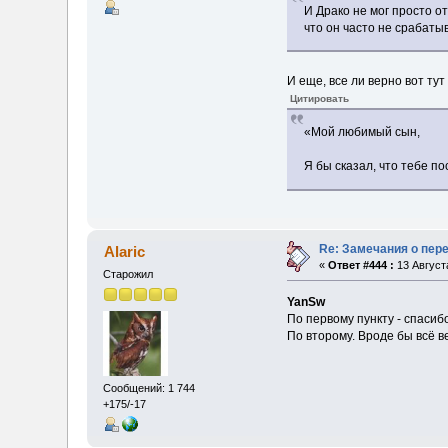
И Драко не мог просто о
что он часто не срабаты
И еще, все ли верно вот тут
Цитировать
«Мой любимый сын,
Я бы сказал, что тебе п
Re: Замечания о пер
Alaric
«
Ответ #444 :
13 Августа
Старожил
YanSw
По первому пункту - спасиб
По второму. Вроде бы всё в
Сообщений: 1 744
+175/-17