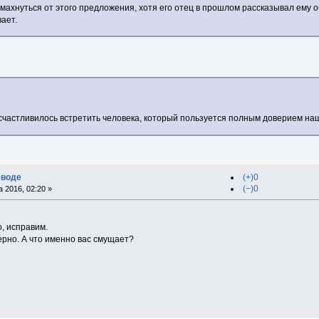
тмахнуться от этого предложения, хотя его отец в прошлом рассказывал ему 
вает.
осчастливилось встретить человека, который пользуется полным доверием на
еводе
(+)0
(−)0
 2016, 02:20 »
о, исправим.
ерно. А что именно вас смущает?