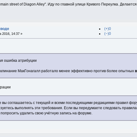
ng main street of Diagon Alley". Иду по главной улице Кривого Переулка. Делает
еводе
(+)0
(−)0
 2016, 14:37 »
ая ошибка атрибуции
аклинание МакГонагалл работало менее эффективно против более опытных
трации
е вы соглашаетесь с текущей и всеми последующими редакциями правил форум
язуетесь выполнять эти требования. Если вы передумаете следовать правил
 попросить удалить свою учётную запись на форуме.