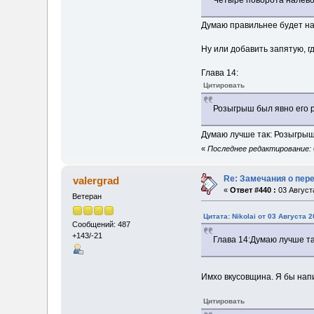
Думаю правильнее будет на
Ну или добавить запятую, г
Глава 14:
Цитировать
Розыгрыш был явно его р
Думаю лучше так: Розыгрыш 
«
Последнее редактирование: 0
Re: Замечания о пер
valergrad
«
Ответ #440 :
03 Августа
Ветеран
Цитата: Nikolai от 03 Августа 2
Сообщений: 487
+143/-21
Глава 14:Думаю лучше та
Имхо вкусовщина. Я бы напи
Цитировать