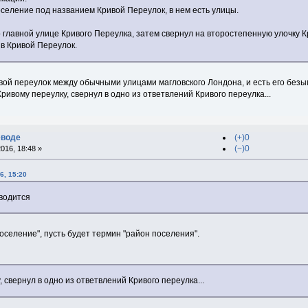
поселение под названием Кривой Переулок, в нем есть улицы.
о главной улице Кривого Переулка, затем свернул на второстепенную улочку К
 в Кривой Переулок.
ривой переулок между обычными улицами магловского Лондона, и есть его безы
Кривому переулку, свернул в одно из ответвлений Кривого переулка...
еводе
(+)0
(−)0
016, 18:48 »
6, 15:20
вводится
оселение", пусть будет термин "район поселения".
 свернул в одно из ответвлений Кривого переулка...