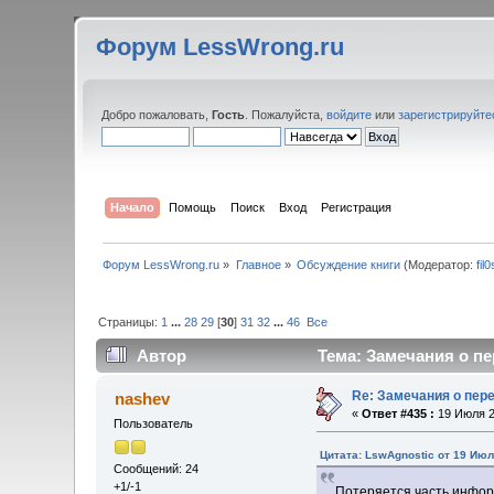
Форум LessWrong.ru
Добро пожаловать,
Гость
. Пожалуйста,
войдите
или
зарегистрируйте
Начало
Помощь
Поиск
Вход
Регистрация
Форум LessWrong.ru
»
Главное
»
Обсуждение книги
(Модератор:
fil
Страницы:
1
...
28
29
[
30
]
31
32
...
46
Все
Автор
Тема: Замечания о пе
Re: Замечания о пер
nashev
«
Ответ #435 :
19 Июля 2
Пользователь
Цитата: LswAgnostic от 19 Июл
Сообщений: 24
+1/-1
Потеряется часть инфо