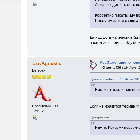
Автор вводит, что есть 
Корректно писать: иду п
Переулку, затем свернул
Да ну... Есть магический К
насколько я помню. Иду по 
Re: Замечания о пер
LswAgnostic
«
Ответ #436 :
19 Июля 2
Ветеран
Цитата: nashev от 19 Июля 201
Никакого поселения не 
Если не нравится термин "п
Сообщений: 313
+29/-12
Цитировать
Иду по Кривому переулку,