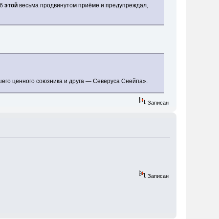
об
этой
весьма продвинутом приёме и предупреждал,
шего ценного союзника и друга — Северуса Снейпа».
Записан
Записан