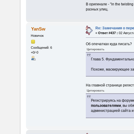
В оригинале - "in the twisti
разных улиц.
Re: Замечания о пер
YanSw
«
Ответ #437 :
02 Августа
Новичок
Об опечатках куда писать?
Сообщений: 6
Цитировать
+0/-0
Глава 5. Фундаментальн
Похоже, маскирующее з
На главной странице регис
Цитировать
Регистрируясь на форум
пользователями
, вы об
администрацией сайта и