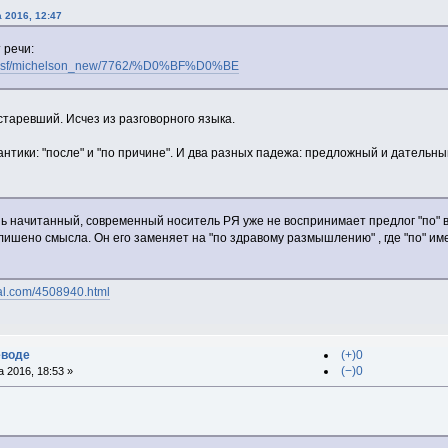
а 2016, 12:47
 речи:
dic.nsf/michelson_new/7762/%D0%BF%D0%BE
старевший. Исчез из разговорного языка.
антики: "после" и "по причине". И два разных падежа: предложный и дательны
нь начитанный, современный носитель РЯ уже не воспринимает предлог "по" 
ишено смысла. Он его заменяет на "по здравому размышлению" , где "по" имеет
rnal.com/4508940.html
еводе
(+)0
(−)0
 2016, 18:53 »