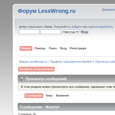
Форум LessWrong.ru
[
lesswro
Добро пожаловать,
Гость
. Пожалуйста,
войдите
или
зарегистрируйтесь
.
Начало
Помощь
Поиск
Вход
Регистрация
Форум LessWrong.ru
»
Профиль пользователя Mastish
»
Просмотр соо
Профиль пользователя
Просмотр сообщений
В этом разделе можно просмотреть все сообщения, сделанные этим п
Сообщения
Темы
Вложения
Сообщения - Mastish
Страницы: [
1
]