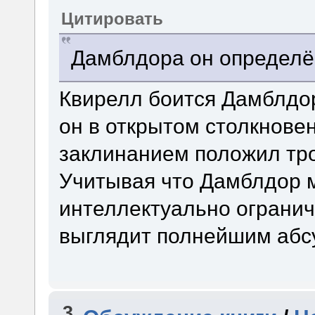
Цитировать
Дамблдора он определё
Квирелл боится Дамблдор
он в открытом столкнове
заклинанием положил тро
Учитывая что Дамблдор м
интеллектуально ограни
выглядит полнейшим абс
3