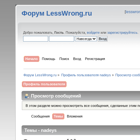
Форум LessWrong.ru
[
lesswro
Добро пожаловать,
Гость
. Пожалуйста,
войдите
или
зарегистрируйтесь
.
Начало
Помощь
Поиск
Вход
Регистрация
Форум LessWrong.ru
»
Профиль пользователя nadeys
»
Просмотр соо
Профиль пользователя
Просмотр сообщений
В этом разделе можно просмотреть все сообщения, сделанные этим п
Сообщения
Темы
Вложения
Темы - nadeys