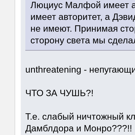
Люциус Малфой имеет а
имеет авторитет, а Дэв
не имеют. Принимая сто
сторону света мы сдела
unthreatening - непугающ
ЧТО ЗА ЧУШЬ?!
Т.е. слабый ничтожный к
Дамблдора и Монро???!!