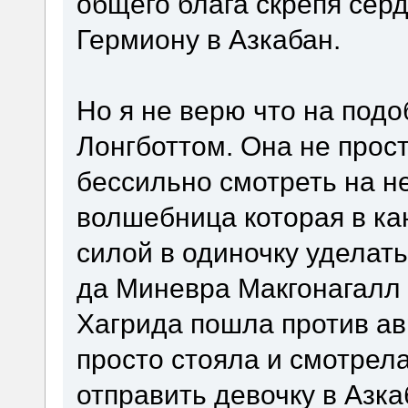
общего блага скрепя серд
Гермиону в Азкабан.
Но я не верю что на подо
Лонгботтом. Она не прос
бессильно смотреть на н
волшебница которая в ка
силой в одиночку уделать
да Миневра Макгонагалл 
Хагрида пошла против авр
просто стояла и смотрел
отправить девочку в Аз