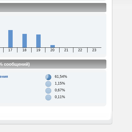
17
18
19
20
21
22
23
(% сообщений)
ения
61,54%
1,15%
0,67%
0,11%