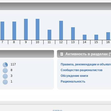
м
7
8
9
10
11
12
13
14
15
16
Активность в разделах 
117
Правила, рекомендации и объявл
8
Сообщество рационалистов
3
Обсуждение книги
1
Рациональность
CC BY-SA 4.0