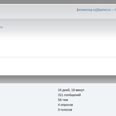
[
lesswrong.ru
] [
hpmor.ru —
сь
.
16 дней, 18 минут.
311 сообщений
56 тем
4 опросов
0 голосов