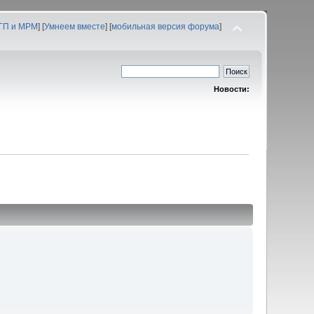
 ГП и МРМ
] [
Умнеем вместе
] [
мобильная версия форума
]
Новости: