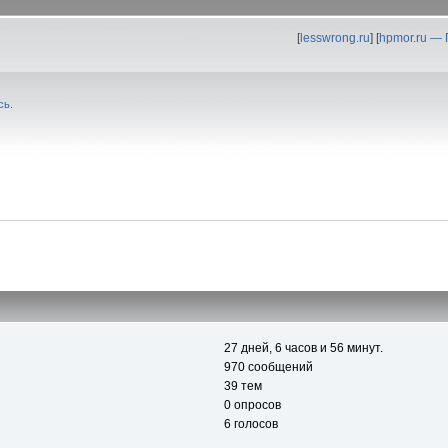
[
lesswrong.ru
] [
hpmor.ru —
сь
.
27 дней, 6 часов и 56 минут.
970 сообщений
39 тем
0 опросов
6 голосов