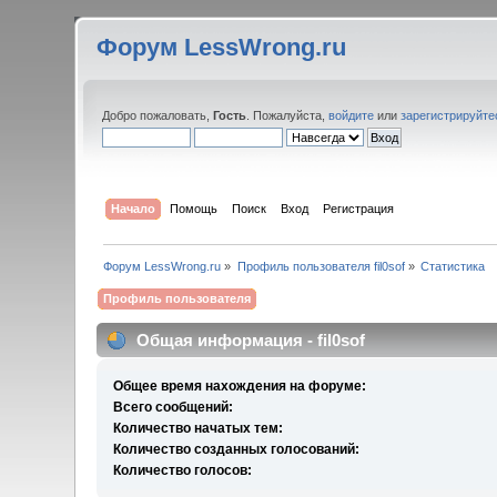
Форум LessWrong.ru
Добро пожаловать,
Гость
. Пожалуйста,
войдите
или
зарегистрируйте
Начало
Помощь
Поиск
Вход
Регистрация
Форум LessWrong.ru
»
Профиль пользователя fil0sof
»
Статистика
Профиль пользователя
Общая информация - fil0sof
Общее время нахождения на форуме:
Всего сообщений:
Количество начатых тем:
Количество созданных голосований:
Количество голосов: