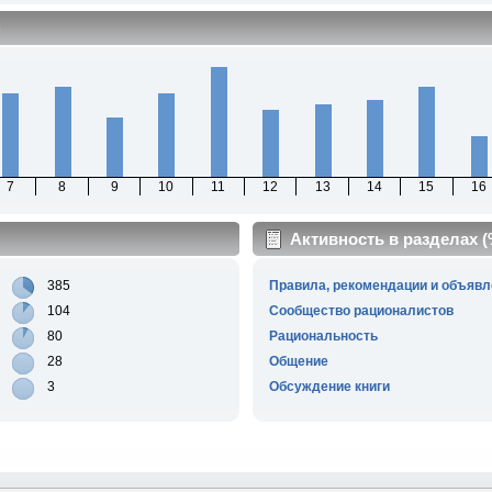
м
7
8
9
10
11
12
13
14
15
16
Активность в разделах 
385
Правила, рекомендации и объявл
104
Сообщество рационалистов
80
Рациональность
28
Общение
3
Обсуждение книги