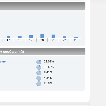
17
18
19
20
21
22
23
(% сообщений)
ения
23,08%
10,69%
8,41%
4,34%
2,19%