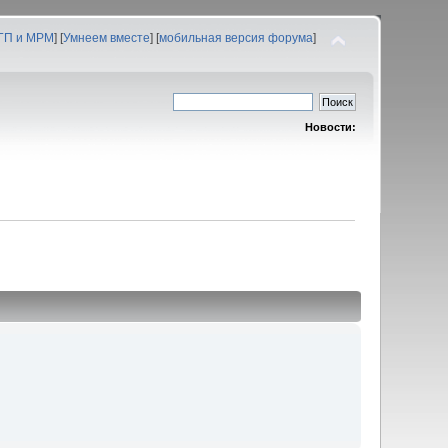
 ГП и МРМ
] [
Умнеем вместе
] [
мобильная версия форума
]
Новости: