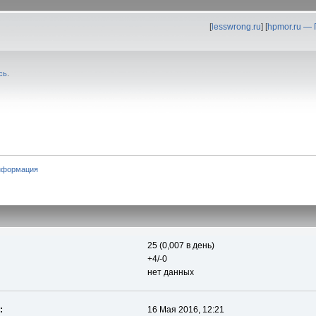
[
lesswrong.ru
] [
hpmor.ru —
сь
.
нформация
25 (0,007 в день)
+4/-0
нет данных
:
16 Мая 2016, 12:21