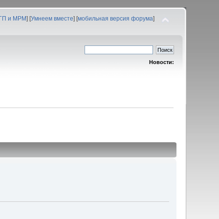
 ГП и МРМ
] [
Умнеем вместе
] [
мобильная версия форума
]
Новости: