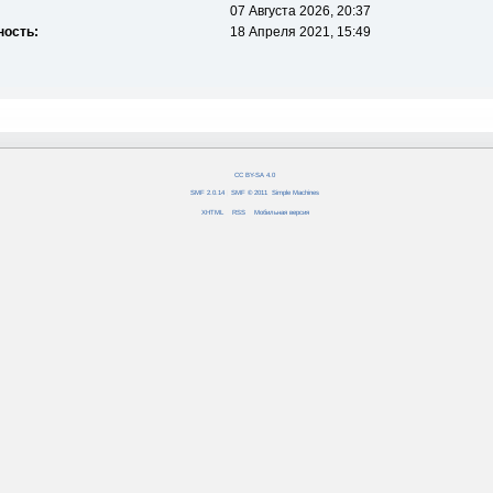
07 Августа 2026, 20:37
ность:
18 Апреля 2021, 15:49
CC BY-SA 4.0
SMF 2.0.14
|
SMF © 2011
,
Simple Machines
XHTML
RSS
Мобильная версия