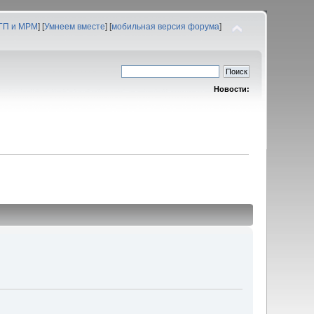
 ГП и МРМ
] [
Умнеем вместе
] [
мобильная версия форума
]
Новости: