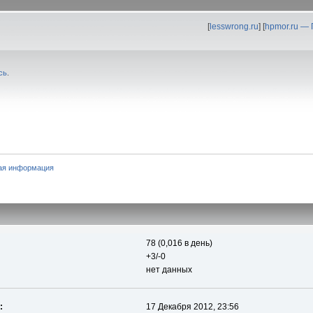
[
lesswrong.ru
] [
hpmor.ru —
сь
.
ая информация
78 (0,016 в день)
+3/-0
нет данных
:
17 Декабря 2012, 23:56