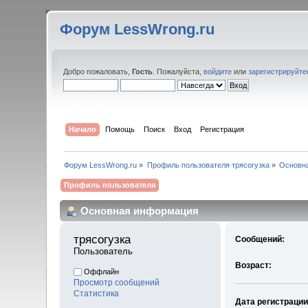
Форум LessWrong.ru
Добро пожаловать,
Гость
. Пожалуйста,
войдите
или
зарегистрируйте
Начало
Помощь
Поиск
Вход
Регистрация
Форум LessWrong.ru
»
Профиль пользователя трясогузка
»
Основн
Профиль пользователя
Основная информация
трясогузка 
Сообщений:
Пользователь
Возраст:
Оффлайн
Просмотр сообщений
Статистика
Дата регистрации