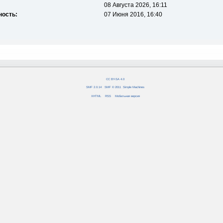
08 Августа 2026, 16:11
ность:
07 Июня 2016, 16:40
CC BY-SA 4.0
SMF 2.0.14
|
SMF © 2011
,
Simple Machines
XHTML
RSS
Мобильная версия