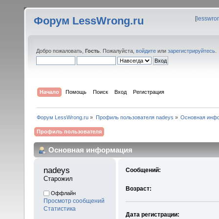
Форум LessWrong.ru
[
lesswro
Добро пожаловать,
Гость
. Пожалуйста,
войдите
или
зарегистрируйтесь
.
Начало
Помощь
Поиск
Вход
Регистрация
Форум LessWrong.ru
»
Профиль пользователя nadeys
»
Основная инф
Профиль пользователя
Основная информация
nadeys 
Сообщений:
Старожил
Возраст:
Оффлайн
Просмотр сообщений
Статистика
Дата регистрации: