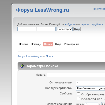
Форум LessWrong.ru
[
lesswro
Добро пожаловать,
Гость
. Пожалуйста,
войдите
или
зарегистрируйтесь
.
Начало
Помощь
Поиск
Вход
Регистрация
Форум LessWrong.ru
»
Поиск
Параметры поиска
Искать:
От пользователя:
Порядок сортировки:
Свойства:
Отображать резу
Искать только в 
Возраст сообщения:
между
и