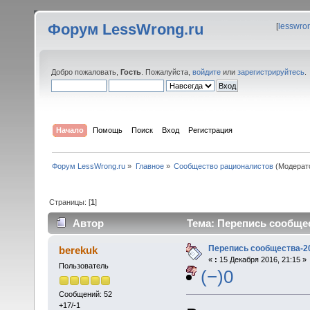
Форум LessWrong.ru
[
lesswro
Добро пожаловать,
Гость
. Пожалуйста,
войдите
или
зарегистрируйтесь
.
Начало
Помощь
Поиск
Вход
Регистрация
Форум LessWrong.ru
»
Главное
»
Сообщество рационалистов
(Модерат
Страницы: [
1
]
Автор
Тема: Перепись сообщес
Перепись сообщества-2
berekuk
«
:
15 Декабря 2016, 21:15 »
Пользователь
(−)0
Сообщений: 52
+17/-1