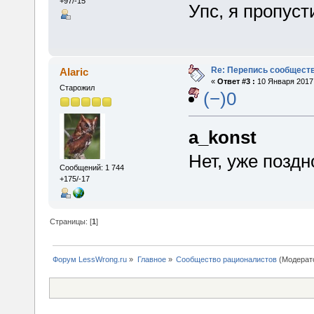
+97/-15
Упс, я пропус
Re: Перепись сообщест
Alaric
«
Ответ #3 :
10 Января 2017,
Старожил
(−)0
a_konst
Нет, уже поздн
Сообщений: 1 744
+175/-17
Страницы: [
1
]
Форум LessWrong.ru
»
Главное
»
Сообщество рационалистов
(Модерат