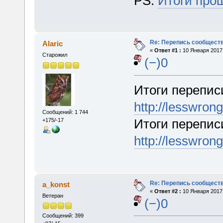
PS:
Итоги про
Re: Перепись сообщест
Alaric
«
Ответ #1 :
10 Января 2017,
Старожил
(−)0
Итоги перепис
http://lesswron
Сообщений: 1 744
Итоги переписи
+175/-17
http://lesswron
Re: Перепись сообщест
a_konst
«
Ответ #2 :
10 Января 2017,
Ветеран
(−)0
Сообщений: 399