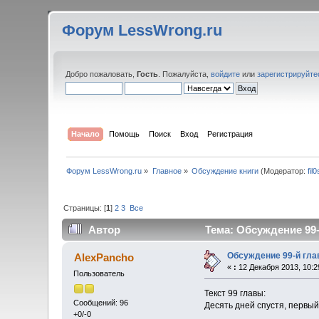
Форум LessWrong.ru
Добро пожаловать,
Гость
. Пожалуйста,
войдите
или
зарегистрируйте
Начало
Помощь
Поиск
Вход
Регистрация
Форум LessWrong.ru
»
Главное
»
Обсуждение книги
(Модератор:
fil
Страницы: [
1
]
2
3
Все
Автор
Тема: Обсуждение 99-
Обсуждение 99-й гл
AlexPancho
«
:
12 Декабря 2013, 10:2
Пользователь
Текст 99 главы:
Сообщений: 96
Десять дней спустя, первы
+0/-0