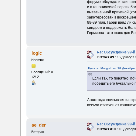
форуме обсуждали таинствен
и в канонической версии б
вызвана иной причиной (хот
заинтересован в воскрешен
88-89 глав, Гарри вряд ли 
синдром и поддержать Вольд
Гермиона - это шанс для Во
Re: Обсуждение 99-й
logic
«
Ответ #9 :
16 Декабря 2
Новичок
Цитата: Morgoth от 16 Декабря 
Сообщений: 0
+2/-2
Если так, то понятно, 
победить его буквально
А как сюда вписывается ст
весьма отличен от канонич
Re: Обсуждение 99-й
ae_der
«
Ответ #10 :
16 Декабря 
Ветеран