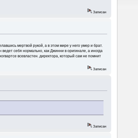
Записан
авшись мертвой рукой, а в этом мире у него умер и брат.
он ведет себя нормально, как Джинни в оригинале, а иногда
огвартсе всевластен. директора, который сам не помнит
Записан
Записан