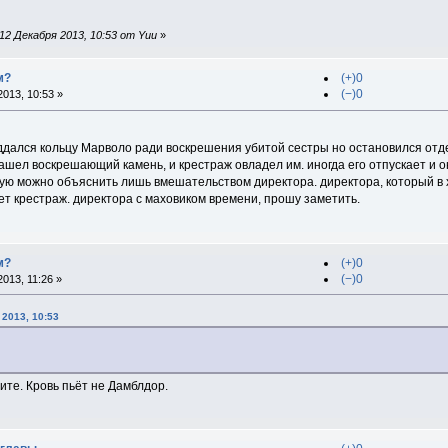
2 Декабря 2013, 10:53 от Yuu
»
м?
(+)0
(−)0
013, 10:53 »
ддался кольцу Марволо ради воскрешения убитой сестры но остановился отдел
н нашел воскрешающий камень, и крестраж овладел им. иногда его отпускает и 
рую можно объяснить лишь вмешательством директора. директора, который в х
ет крестраж. директора с маховиком времени, прошу заметить.
м?
(+)0
(−)0
013, 11:26 »
 2013, 10:53
те. Кровь пьёт не Дамблдор.