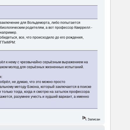
е заключение для Вольдеморта, либо попытается
 биологическим родителям, а вот профессор Квиррелл -
 например.
обидеться, все, что происходило до его рождения,
з ГПиМРМ:
шёл к нему с чрезвычайно серьёзным выражением на
лишком молод для серьёзных жизненных испытаний.
я:
иобрёл, не думаю, что это можно просто
тальному методу Бэкона, который заключается в поиске
и только тогда, когда я смотрю на затылок профессора
ажется, разумнее учесть и худший вариант, а именно
Записан