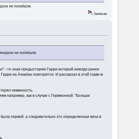
ороги не погибали.
Записан
динороги не погибали.
ан" - то зная предысторию Гарри который никогда ранее
 Гарри на Азкабан повторятся. И рассказал в этой главе
о
отерял невинность.
иям например, как в случае с Гермионной. "Больше
 была первой, а следовательно это определенная веха в
ь.