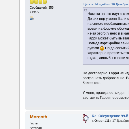
Цитата: Morgoth от 16 Декабря 
Сообщений: 353
+13/-5
Намеки на это идут с са
До сих пор у меня были 
на списке необходимых и
время на форуме обсужд
из-за этого: у него и в
Гарри может быть вызван
Вольдеморт крайне заин
руками
Но до событий 
характерно проявить сто
отдал, лишь бы спасти ч
Не достоверно. Гарри не ид
воскрешать добровольно. Во
более того.
У меня, правда, есть идея 
заставить Гарри пересмотре
Re: Обсуждение 99-й
Morgoth
«
Ответ #11 :
17 Декабря 
Гость
Ветеран