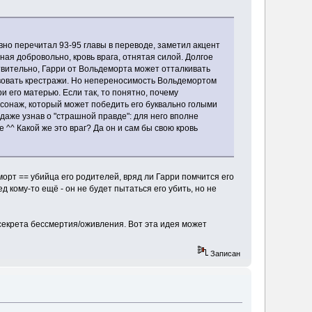
вно перечитал 93-95 главы в переводе, заметил акцент
ная добровольно, кровь врага, отнятая силой. Долгое
твительно, Гарри от Вольдеморта может отталкивать
вствовать крестражи. Но непереносимость Вольдемортом
и его матерью. Если так, то понятно, почему
сонаж, который может победить его буквально голыми
 даже узнав о "страшной правде": для него вполне
 ^^ Какой же это враг? Да он и сам бы свою кровь
орт == убийца его родителей, вряд ли Гарри помчится его
 кому-то ещё - он не будет пытаться его убить, но не
 секрета бессмертия/оживления. Вот эта идея может
Записан