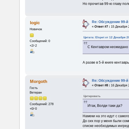
Но прочитав 99-ю главу пол
Re: Обсуждение 99-й
logic
«
Ответ #7 :
15 Декабря 2
Новичок
Цитата: Elspet от 12 Декабря 2
Сообщений: 0
+2/-2
С Кентавром неожидано
А разве в 5-й книге кентав
Re: Обсуждение 99-й
Morgoth
«
Ответ #8 :
16 Декабря 2
Гость
Ветеран
Цитировать
Сообщений: 278
Итак, Волди таки да?
+0/-0
Намеки на это идут с самог
До сих пор у меня были сом
списке необходимых ингреди