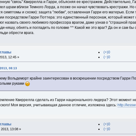
ную "связь" Квиррелла и Гарри, объясняя ее крестражем. Действительно, Гар
олел шрам вблизи Темного Лорда, а позже он начал чувствовать крестражи. 
я симптомы и схожи): защита "любви", оставленная Гарри его матерью. Если 
ии посредством Гарри Поттера: это единственный персонаж, который может 
смог назвать своего любимого профессора врагом, даже узнав о "страшной пра
и-няшу, обнять и погладить по головке ^^ Какой же это враг? Да он и сам бы 
льди обрести врага.
 главы
(+)0
(−)0
013, 12:45 »
2013, 08:13
почему Вольдеморт крайне заинтересован в воскрешении посредством Гарри П
 голыми руками
ремление Квиррелла сделать из Гарри национального лидера? Этот момент не 
еского! Моя версия, учитывающая данное отличие, изложена здесь:
http://les
 главы
(+)0
(−)0
2013, 13:08 »