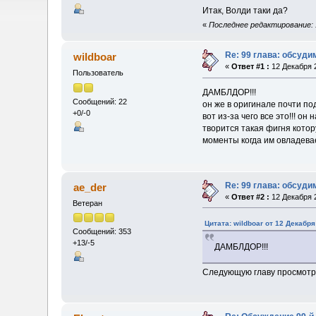
Итак, Волди таки да?
«
Последнее редактирование: 1
Re: 99 глава: обсуди
wildboar
«
Ответ #1 :
12 Декабря 2
Пользователь
ДАМБЛДОР!!!
Сообщений: 22
он же в оригинале почти по
+0/-0
вот из-за чего все это!!! о
творится такая фигня кото
моменты когда им овладева
Re: 99 глава: обсуди
ae_der
«
Ответ #2 :
12 Декабря 2
Ветеран
Цитата: wildboar от 12 Декабря
Сообщений: 353
+13/-5
ДАМБЛДОР!!!
Следующую главу просмотри