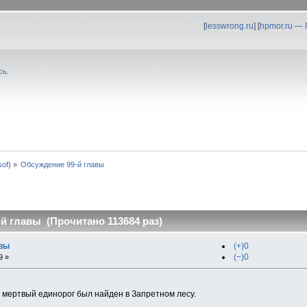
[
lesswrong.ru
] [
hpmor.ru —
сь
.
0sof
) »
Обсуждение 99-й главы
й главы (Прочитано 113684 раз)
авы
(+)0
(−)0
9 »
й мертвый единорог был найден в Запретном лесу.