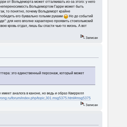
ри от Вольдеморта может отталкивать из-за этого: у него
Но непереносимость Вольдемортом Гарри может быть
так, то понятно, почему Вольдеморт крайне
победить его буквально голыми руками
Но до событий
вде": для него вполне характерно проявить стокгольмский
свою кровь отдал, лишь бы спасти чью-то жизнь. А вот
Записан
оттера: это единственный персонаж, который может
имеет аналога в каноне, но ведь и образ Квиррелл
swrong.ru/forum/index.php/topic,301.msg5375.html#msg5375
Записан