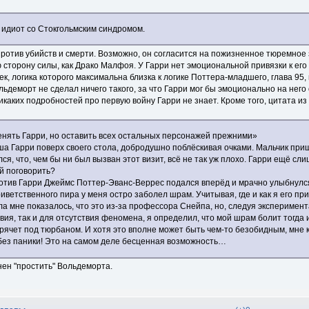
 идиот со Стокгольмским синдромом.
 против убийств и смерти. Возможно, он согласится на пожизненное тюремно
 сторону силы, как Драко Малфоя. У Гарри нет эмоциональной привязки к его
к, логика которого максимальна близка к логике Поттера-младшего, глава 95,
льдеморт не сделал ничего такого, за что Гарри мог бы эмоционально на него 
каких подробностей про первую войну Гарри не знает. Кроме того, цитата и
енять Гарри, но оставить всех остальных персонажей прежними»
а Гарри поверх своего стола, добродушно поблёскивая очками. Мальчик при
я, что, чем бы ни был вызван этот визит, всё не так уж плохо. Гарри ещё с
й поговорить?
отив Гарри Джеймс Поттер-Эванс-Веррес подался вперёд и мрачно улыбнулс
иветственного пира у меня остро заболел шрам. Учитывая, где и как я его пр
а мне показалось, что это из-за профессора Снейпа, но, следуя эксперимен
твия, так и для отсутствия феномена, я определил, что мой шрам болит тогда 
рячет под тюрбаном. И хотя это вполне может быть чем-то безобидным, мне к
без паники! Это на самом деле бесценная возможность…
онен "простить" Вольдеморта.