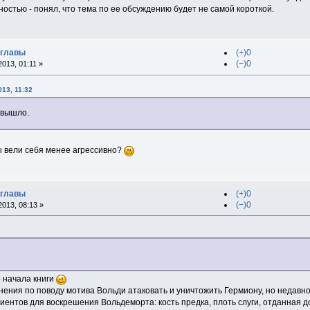
ностью - понял, что тема по ее обсуждению будет не самой короткой.
 главы
(+)0
(−)0
013, 01:11 »
013, 11:32
 вышло.
ры вели себя менее агрессивно?
 главы
(+)0
(−)0
013, 08:13 »
о начала книги
нения по поводу мотива Вольди атаковать и уничтожить Гермиону, но недавно
ентов для воскрешения Вольдеморта: кость предка, плоть слуги, отданная до