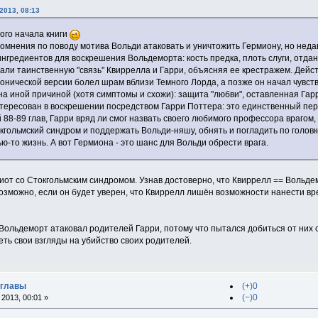
2013, 08:13
мого начала книги
сомнения по поводу мотива Вольди атаковать и уничтожить Гермиону, но неда
нгредиентов для воскрешения Вольдеморта: кость предка, плоть слуги, отдан
али таинственную "связь" Квиррелла и Гарри, объясняя ее крестражем. Дейс
 канонической версии болел шрам вблизи Темного Лорда, а позже он начал чу
а иной причиной (хотя симптомы и схожи): защита "любви", оставленная Гарр
тересован в воскрешении посредством Гарри Поттера: это единственный пер
88-89 глав, Гарри вряд ли смог назвать своего любимого профессора врагом,
кгольмский синдром и поддержать Вольди-няшу, обнять и погладить по головке
ью-то жизнь. А вот Гермиона - это шанс для Вольди обрести врага.
иот со Стокгольмским синдромом. Узнав достоверно, что Квиррелл == Вольдем
зможно, если он будет уверен, что Квиррелл лишён возможности нанести вред
- Вольдеморт атаковал родителей Гарри, потому что пытался добиться от них
ть свои взгляды на убийство своих родителей.
 главы
(+)0
(−)0
2013, 00:01 »