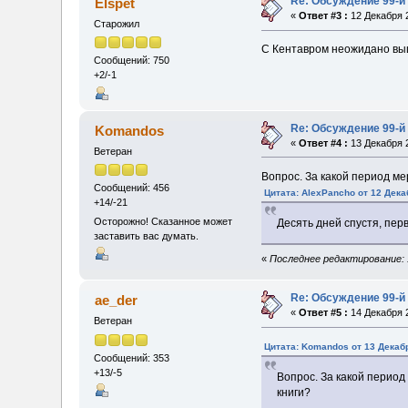
Re: Обсуждение 99-й
Elspet
«
Ответ #3 :
12 Декабря 2
Старожил
С Кентавром неожидано вы
Сообщений: 750
+2/-1
Re: Обсуждение 99-й
Komandos
«
Ответ #4 :
13 Декабря 2
Ветеран
Вопрос. За какой период м
Сообщений: 456
Цитата: AlexPancho от 12 Дека
+14/-21
Осторожно! Сказанное может
Десять дней спустя, пер
заставить вас думать.
«
Последнее редактирование: 
Re: Обсуждение 99-й
ae_der
«
Ответ #5 :
14 Декабря 2
Ветеран
Цитата: Komandos от 13 Декабр
Сообщений: 353
+13/-5
Вопрос. За какой перио
книги?