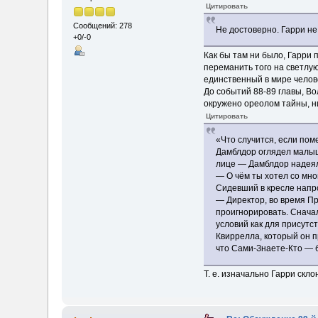
Цитировать
Сообщений: 278
Не достоверно. Гарри не
+0/-0
Как бы там ни было, Гарри
переманить того на светлую
единственный в мире челове
До событий 88-89 главы, Во
окружено ореолом тайны, ни
Цитировать
«Что случится, если пом
Дамблдор оглядел малыш
лице — Дамблдор надеялс
— О чём ты хотел со мно
Сидевший в кресле напр
— Директор, во время Пр
проигнорировать. Сначал
условий как для присутс
Квиррелла, который он п
что Сами-Знаете-Кто — 
Т. е. изначально Гарри скл