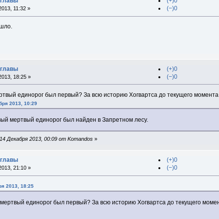
 главы
(+)0
(−)0
013, 11:32 »
шло.
 главы
(+)0
(−)0
013, 18:25 »
ертвый единорог был первый? За всю историю Хогвартса до текущего момента
бря 2013, 10:29
вый мертвый единорог был найден в Запретном лесу.
14 Декабря 2013, 00:09 от Komandos
»
 главы
(+)0
(−)0
013, 21:10 »
я 2013, 18:25
д мертвый единорог был первый? За всю историю Хогвартса до текущего моме