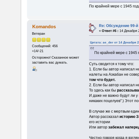
По крайней мере с 1945 года
Re: Обсуждение 99-й
Komandos
«
Ответ #6 :
14 Декабря 2
Ветеран
Цитата: ae_der от 14 Декабря 2
Сообщений: 456
+14/-21
По крайней мере с 1945 г
Осторожно! Сказанное может
заставить вас думать.
Суть сводится к тому что:
1. Если бы автор написал н
налеты на Азкабан не совер
том что будет.
2. Если бы автор написал н
То здесь как бы
рассказыва
И даже не важно будут ли у
никаких поцелуев".) Этот по
В случае же с мертвым един
Автор рассказал
историю З
его истории
Или автор
забежал напере
Честно говоря когда я взгля