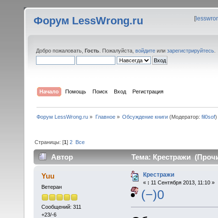
Форум LessWrong.ru
[
lesswro
Добро пожаловать,
Гость
. Пожалуйста,
войдите
или
зарегистрируйтесь
.
Начало
Помощь
Поиск
Вход
Регистрация
Форум LessWrong.ru
»
Главное
»
Обсуждение книги
(Модератор:
fil0sof
)
Страницы: [
1
]
2
Все
Автор
Тема: Крестражи (Прочи
Крестражи
Yuu
«
:
11 Сентября 2013, 11:10 »
Ветеран
(−)0
Сообщений: 311
+23/-6