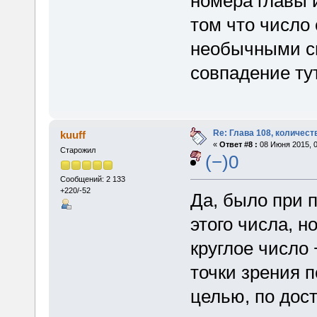
номера главы 
том что число
необычными св
совпадение ту
Re: Глава 108, количест
kuuff
«
Ответ #8 :
08 Июня 2015, 0
Старожил
(−)0
Сообщений: 2 133
+220/-52
Да, было при 
этого числа, н
круглое число
точки зрения п
целью, по дос