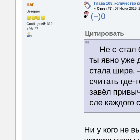
Глава 108, количество 
nar
«
Ответ #7 :
07 Июня 2015, 2
Ветеран
(−)0
Сообщений: 312
+26/-27
Цитировать
— Не с-стал 
ты явно уже 
стала шире. 
считать где-т
завёл привыч
сле каждого 
Ни у кого не 