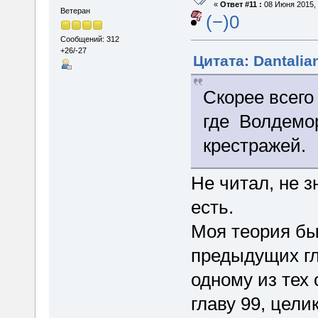
«
Ответ #11 :
08 Июня 2015, 
Ветеран
(−)0
Сообщений: 312
+26/-27
Цитата: Dantalia
Скорее всего
где Волдемор
крестражей.
Не читал, не з
есть.
Моя теория был
предыдущих гл
одному из тех
главу 99, цел