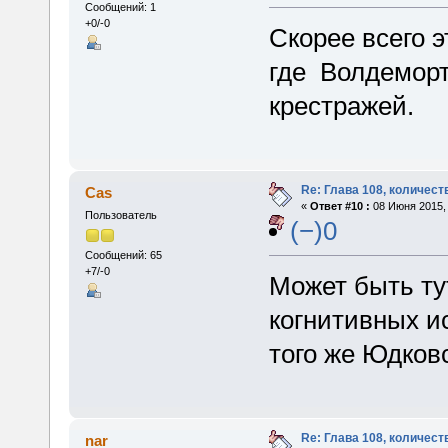
Сообщений: 1
+0/-0
Скорее всего э
где Волдеморт
крестражей.
Re: Глава 108, количест
Cas
«
Ответ #10 :
08 Июня 2015, 
Пользователь
(−)0
Сообщений: 65
+7/-0
Может быть ту
когнитивных и
того же Юдков
Re: Глава 108, количест
nar