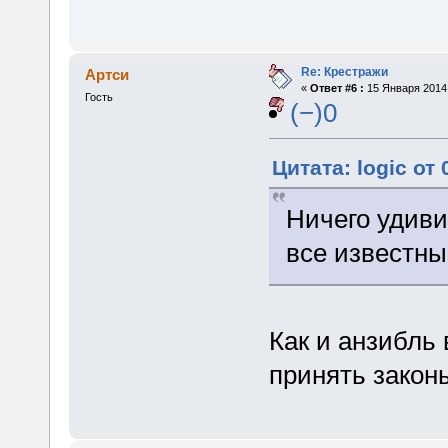
Re: Крестражи
Артси
«
Ответ #6 :
15 Января 2014,
Гость
(−)0
Цитата: logic от
Ничего удиви
все известны
Как и анзибль 
принять законы