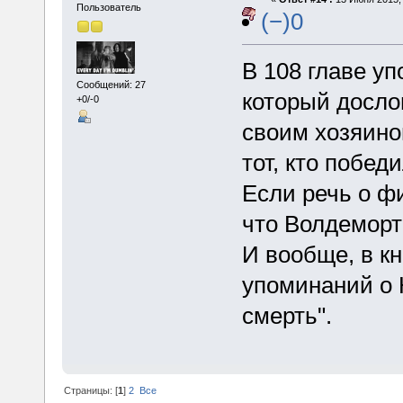
Пользователь
(−)0
В 108 главе у
Сообщений: 27
который досло
+0/-0
своим хозяино
тот, кто побед
Если речь о ф
что Волдеморт
И вообще, в кн
упоминаний о 
смерть".
Страницы: [
1
]
2
Все