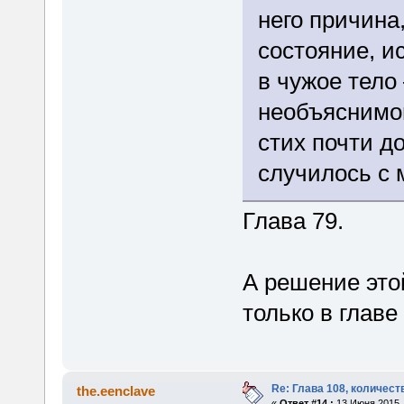
него причина
состояние, и
в чужое тело
необъяснимой
стих почти д
случилось с 
Глава 79.
А решение это
только в главе
Re: Глава 108, количест
the.eenclave
«
Ответ #14 :
13 Июня 2015, 