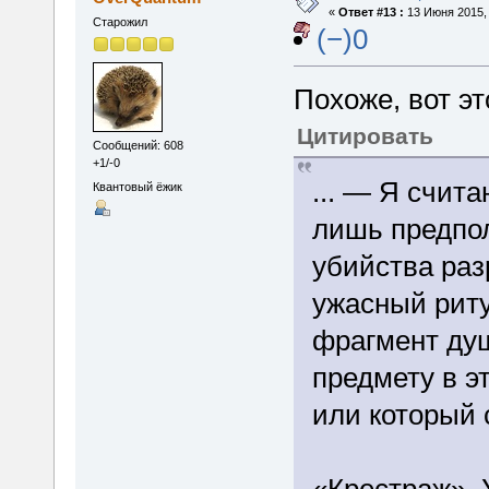
«
Ответ #13 :
13 Июня 2015, 
Старожил
(−)0
Похоже, вот эт
Цитировать
Сообщений: 608
+1/-0
... — Я счита
Квантовый ёжик
лишь предпо
убийства раз
ужасный рит
фрагмент душ
предмету в э
или который 
«Крестраж». 