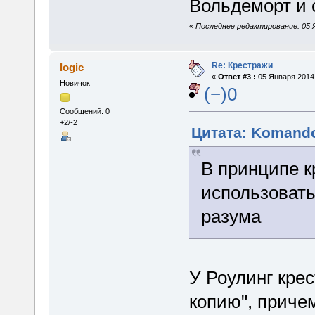
Вольдеморт и 
«
Последнее редактирование: 05 
Re: Крестражи
logic
«
Ответ #3 :
05 Января 2014,
Новичок
(−)0
Сообщений: 0
+2/-2
Цитата: Komando
В принципе 
использовать
разума
У Роулинг кре
копию", приче