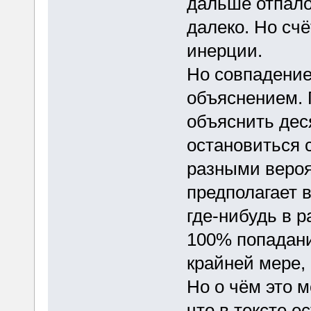
дальше отпало
далеко. Но сч
инерции.
Но совпадение
объяснением. 
объяснить деся
остановиться с
разными вероя
предполагает 
где-нибудь в р
100% попадание
крайней мере, 
Но о чём это м
что в тексте е