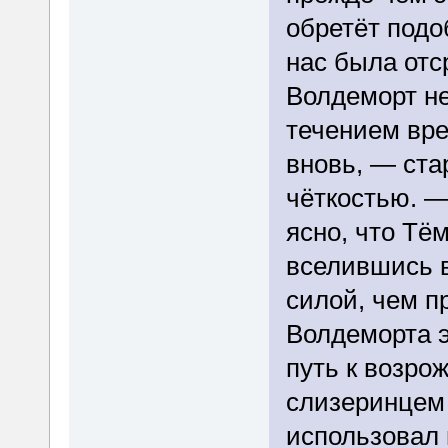
обретёт подо
нас была отс
Волдеморт не
течением вр
вновь, — ста
чёткостью. —
ясно, что Тё
вселившись 
силой, чем п
Волдеморта э
путь к возро
слизеринцем 
использовал 