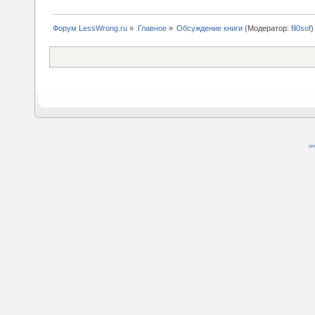
Форум LessWrong.ru
»
Главное
»
Обсуждение книги
(Модератор:
fil0sof
)
SM