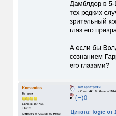
Дамблдор в 5-й
тех редких слу
зрительный кон
глаз его призра
А если бы Вол
сознанием Гар
его глазами?
Re: Крестражи
Komandos
«
Ответ #2 :
05 Января 2014,
Ветеран
(−)0
Сообщений: 456
+14/-21
Цитата: logic от
Осторожно! Сказанное может