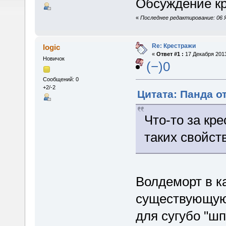
Обсуждение кр
«
Последнее редактирование: 06 Я
Re: Крестражи
logic
«
Ответ #1 :
17 Декабря 2013
Новичок
(−)0
Сообщений: 0
+2/-2
Цитата: Панда от
Что-то за кр
таких свойств
Волдеморт в к
существующую 
для сугубо "шп