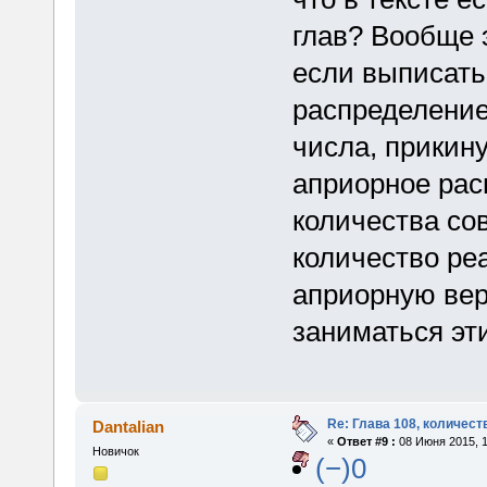
глав? Вообще 
если выписать 
распределение
числа, прикин
априорное рас
количества со
количество ре
априорную вер
заниматься эт
Re: Глава 108, количест
Dantalian
«
Ответ #9 :
08 Июня 2015, 1
Новичок
(−)0