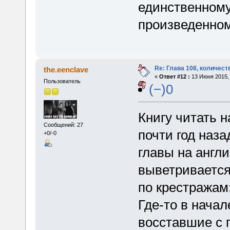
единственному
произведенно
Re: Глава 108, количест
the.eenclave
«
Ответ #12 :
13 Июня 2015, 
Пользователь
(−)0
Книгу читать н
Сообщений: 27
почти год наз
+0/-0
главы на англи
выветривается,
по крестражам
Где-то в начал
восставшие с 