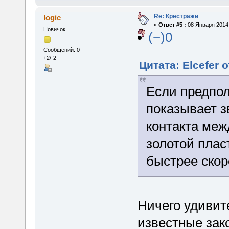
Re: Крестражи
logic
«
Ответ #5 :
08 Января 2014,
Новичок
(−)0
Сообщений: 0
+2/-2
Цитата: Elcefer 
Если предпол
показывает з
контакта меж
золотой пласт
быстрее скор
Ничего удивит
известные зак