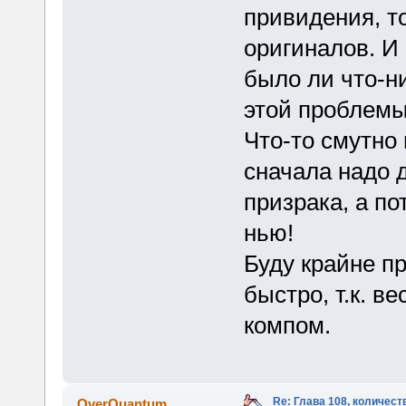
привидения, т
оригиналов. И 
было ли что-н
этой проблемы
Что-то смутно 
сначала надо 
призрака, а п
нью!
Буду крайне пр
быстро, т.к. в
компом.
Re: Глава 108, количест
OverQuantum