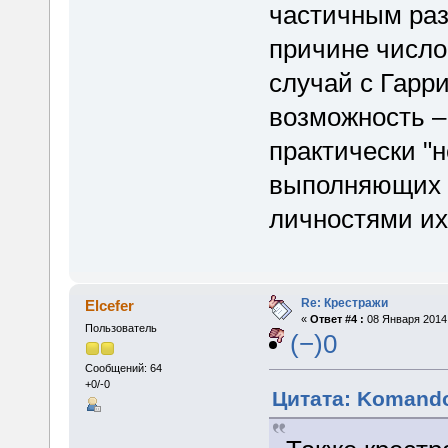
частичным раз
причине число
случай с Гарр
возможность –
практически "
выполняющих р
личностями их
Re: Крестражи
Elcefer
«
Ответ #4 :
08 Января 2014,
Пользователь
(−)0
Сообщений: 64
+0/-0
Цитата: Komando