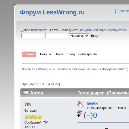
Форум LessWrong.ru
[
lesswro
Добро пожаловать,
Гость
. Пожалуйста,
войдите
или
зарегистрируйтесь
.
Начало
Помощь
Поиск
Вход
Регистрация
Форум LessWrong.ru
»
Главное
»
Обсуждение книги
(Модератор:
fil0sof
)
Страницы:
1
2
3
...
43
[
Все
]
Автор
Тема: дырки (Прочитано
дырки
vkv
«
:
05 Января 2015, 11:34 »
Ветеран
(−)0
Сообщений: 704
+27/-17