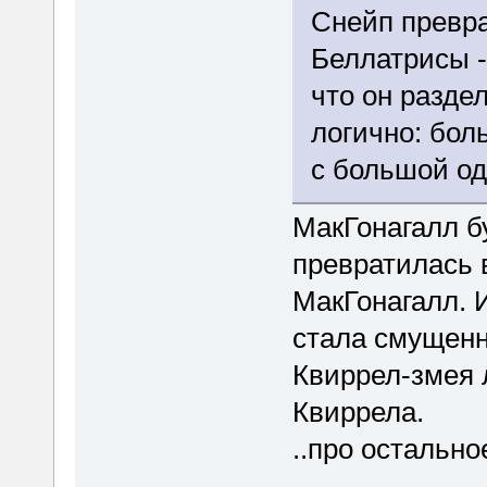
Снейп превра
Беллатрисы -
что он разде
логично: бол
с большой од
МакГонагалл б
превратилась в
МакГонагалл. 
стала смущенн
Квиррел-змея 
Квиррела.
..про остальн