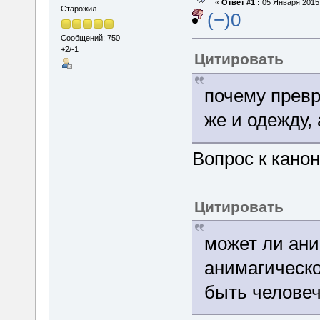
«
Ответ #1 :
05 Января 2015,
Старожил
(−)0
Сообщений: 750
+2/-1
Цитировать
почему прев
же и одежду, 
Вопрос к канон
Цитировать
может ли ани
анимагическо
быть челове