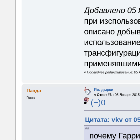
Добавлено 05 Я
при изспользо
описано добыв
использование
трансфигурац
применявшими
«
Последнее редактирование: 05 Я
Re: дырки
Панда
«
Ответ #6 :
05 Января 2015,
Гость
(−)0
Цитата: vkv от 0
почему Гарри