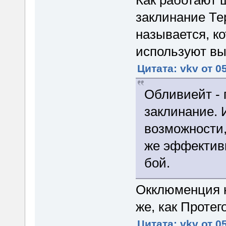
заклинание Те
называется, ко
используют вы
Цитата: vkv от 0
Обливиейт -
заклинание. 
возможности,
же эффективн
бой.
Окклюменция н
же, как Протег
Цитата: vkv от 0