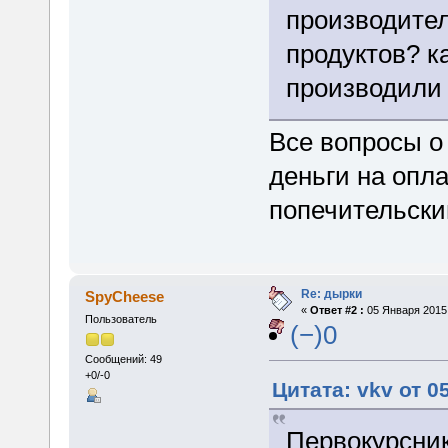
производител
продуктов? к
производили 
Все вопросы о 
деньги на опла
попечительски
Re: дырки
SpyCheese
«
Ответ #2 :
05 Января 2015,
Пользователь
(−)0
Сообщений: 49
+0/-0
Цитата: vkv от 0
Первокурсни