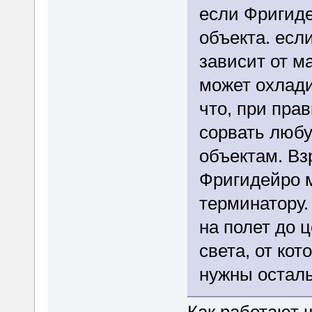
если Фригиде
объекта. есл
зависит от м
может охлади
что, при пра
сорвать любу
объектам. Вз
Фригидейро м
терминатору.
на полет до ц
света, от кот
нужны остал
Как работают 