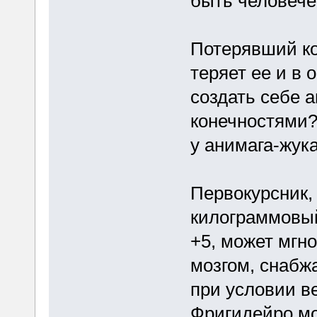
быть человече
Потерявший ко
теряет ее и в 
создать себе 
конечностями?
у анимага-жук
Первокурсник,
килограммовый
+5, может мгн
мозгом, снабж
при условии ве
Фригидейро мо