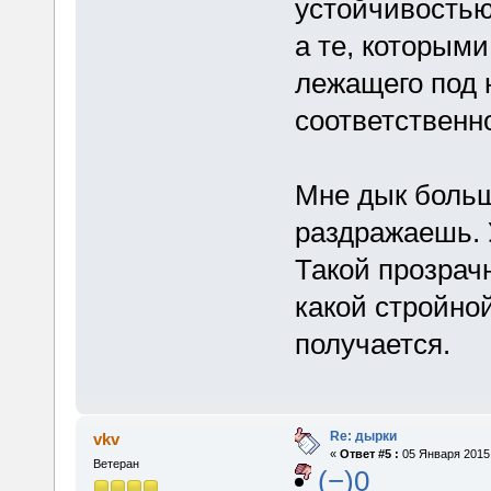
устойчивостью 
а те, которыми
лежащего под 
соответственно
Мне дык больш
раздражаешь. 
Такой прозрач
какой стройно
получается.
Re: дырки
vkv
«
Ответ #5 :
05 Января 2015,
Ветеран
(−)0