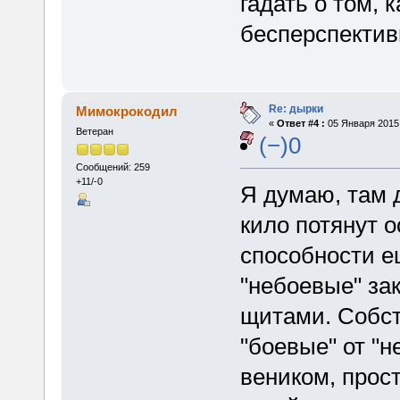
гадать о том, 
бесперспектив
Re: дырки
Мимокрокодил
«
Ответ #4 :
05 Января 2015,
Ветеран
(−)0
Сообщений: 259
+11/-0
Я думаю, там 
кило потянут о
способности е
"небоевые" за
щитами. Собст
"боевые" от "
веником, прос