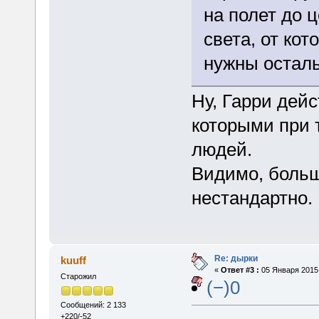
на полет до ц
света, от кот
нужны остал
Ну, Гарри дей
которыми при 
людей.
Видимо, больш
нестандартно.
Re: дырки
kuuff
«
Ответ #3 :
05 Января 2015,
Старожил
(−)0
Сообщений: 2 133
+220/-52