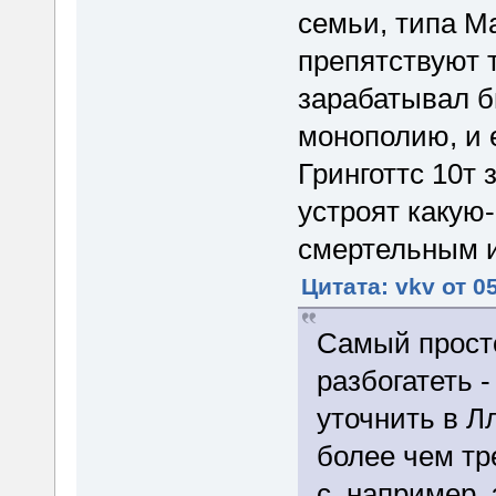
семьи, типа М
препятствуют 
зарабатывал б
монополию, и 
Гринготтс 10т 
устроят какую-
смертельным и
Цитата: vkv от 0
Самый просто
разбогатеть 
уточнить в Л
более чем тр
с, например, 