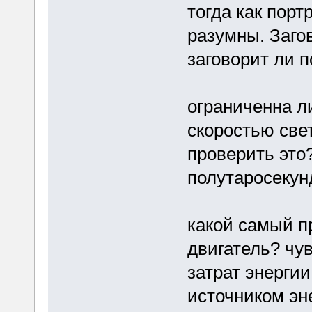
тогда как пор
разумны. Заго
заговорит ли п
ограниченна л
скоростью свет
проверить это
полутаросекун
какой самый п
двигатель? чу
затрат энерги
источником эне