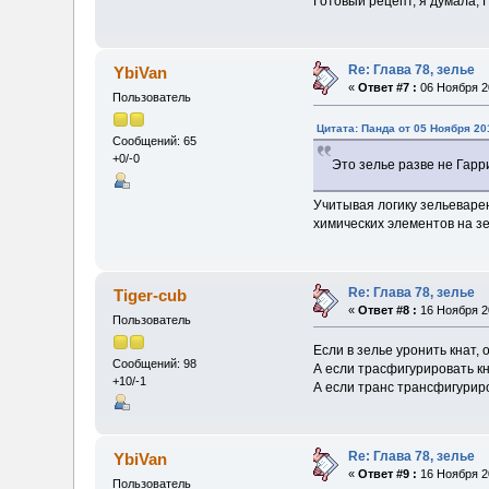
Готовый рецепт, я думала, 
Re: Глава 78, зелье
YbiVan
«
Ответ #7 :
06 Ноября 20
Пользователь
Цитата: Панда от 05 Ноября 20
Сообщений: 65
+0/-0
Это зелье разве не Гарр
Учитывая логику зельеварен
химических элементов на з
Re: Глава 78, зелье
Tiger-cub
«
Ответ #8 :
16 Ноября 20
Пользователь
Если в зелье уронить кнат, 
Сообщений: 98
А если трасфигурировать кн
+10/-1
А если транс трансфигуриро
Re: Глава 78, зелье
YbiVan
«
Ответ #9 :
16 Ноября 20
Пользователь