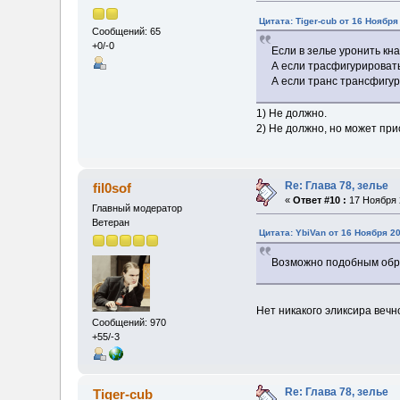
Цитата: Tiger-cub от 16 Ноября
Сообщений: 65
+0/-0
Если в зелье уронить кна
А если трасфигурировать
А если транс трансфигур
1) Не должно.
2) Не должно, но может пр
Re: Глава 78, зелье
fil0sof
«
Ответ #10 :
17 Ноября 2
Главный модератор
Ветеран
Цитата: YbiVan от 16 Ноября 20
Возможно подобным обра
Нет никакого эликсира веч
Сообщений: 970
+55/-3
Re: Глава 78, зелье
Tiger-cub