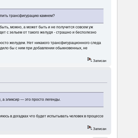
крепить трансфигурацию камнем?
ть, можно, а может быть и не получится совсем уж
йдет с зельем от такого желудя - страшно и бесполезно
осто желудем. Нет никакого трансфигурационного следа
ходило бы с ним при добавлении обыкновенных, не
Записан
 а эликсир — это просто легенды.
яюсь в догадках что будет испытывать человек в процессе
Записан