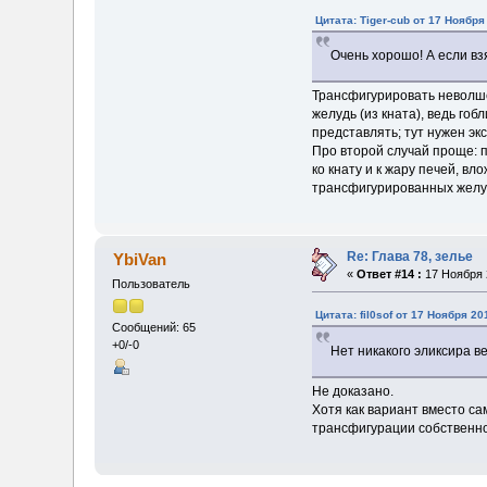
Цитата: Tiger-cub от 17 Ноября
Очень хорошо! А если вз
Трансфигурировать неволше
желудь (из кната), ведь гоб
представлять; тут нужен эк
Про второй случай проще: 
ко кнату и к жару печей, в
трансфигурированных желу
Re: Глава 78, зелье
YbiVan
«
Ответ #14 :
17 Ноября 2
Пользователь
Цитата: fil0sof от 17 Ноября 20
Сообщений: 65
+0/-0
Нет никакого эликсира в
Не доказано.
Хотя как вариант вместо са
трансфигурации собственно