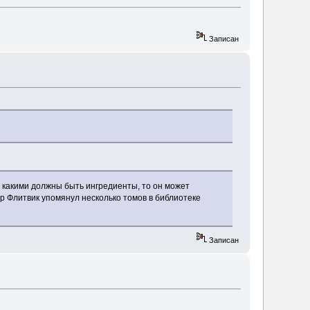
Записан
, какими должны быть ингредиенты, то он может
р Флитвик упомянул несколько томов в библиотеке
Записан