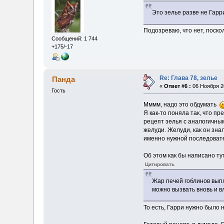
Это зелье разве не Гарр
Подозреваю, что нет, поско
Сообщений: 1 744
+175/-17
Re: Глава 78, зелье
Панда
«
Ответ #6 :
06 Ноября 20
Гость
Мммм, надо это обдумать
Я как-то поняла так, что 
рецепт зелья с аналогичным
желуди. Желуди, как он зна
именно нужной последовате
Об этом как бы написано тут
Цитировать
Жар печей гоблинов вып
можно вызвать вновь и 
То есть, Гарри нужно было 