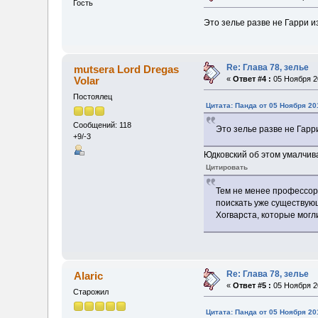
Гость
Это зелье разве не Гарри 
Re: Глава 78, зелье
mutsera Lord Dregas
Volar
«
Ответ #4 :
05 Ноября 20
Постоялец
Цитата: Панда от 05 Ноября 20
Сообщений: 118
Это зелье разве не Гарр
+9/-3
Юдковский об этом умалчив
Цитировать
Тем не менее профессора
поискать уже существую
Хогварста, которые мог
Re: Глава 78, зелье
Alaric
«
Ответ #5 :
05 Ноября 20
Старожил
Цитата: Панда от 05 Ноября 20