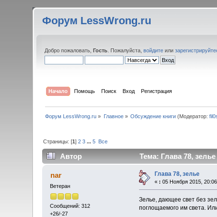
Форум LessWrong.ru
Добро пожаловать,
Гость
. Пожалуйста,
войдите
или
зарегистрируйте
Начало
Помощь
Поиск
Вход
Регистрация
Форум LessWrong.ru
»
Главное
»
Обсуждение книги
(Модератор:
fil
Страницы: [
1
]
2
3
...
5
Все
Автор
Тема: Глава 78, зелье
Глава 78, зелье
nar
«
:
05 Ноября 2015, 20:06
Ветеран
Зелье, дающее свет без зел
Сообщений: 312
поглощаемого им света. Ил
+26/-27