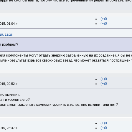
Гарри не смог бы найти, потому что все встреченные им рецепты обязательно
(+)0
(−)0
15, 01:04 »
15, 22:26
и изобрел?
ия (компоненты могут отдать энергию затраченную на их создание), я бы не
емле - результат взрывов сверхновых звезд, что может оказаться пострашней
(+)0
(−)0
15, 20:52 »
оно выкипит.
ат и уронить его?
вать кнат, закрепить камнем и уронить в зелье, оно выкипит или нет?
(+)0
(−)0
15, 23:47 »