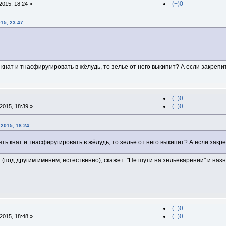
(−)0
015, 18:24 »
15, 23:47
 кнат и тнасфиругировать в жёлудь, то зелье от него выкипит? А если закре
(+)0
(−)0
015, 18:39 »
 2015, 18:24
ять кнат и тнасфиругировать в жёлудь, то зелье от него выкипит? А если за
под другим именем, естественно), скажет: "Не шути на зельеварении" и назн
(+)0
(−)0
015, 18:48 »