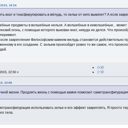
 2015, 18:24
ять кнат и тнасфиругировать в жёлудь, то зелье от него выкипит? А если за
бные предметы в волшебные нельзя. А волшебные в неволшебные... может бы
линский огонь, с помощью которого выкован кнат, никуда не делся. Что произо
сперимент.
после закрепления Философским камнем желудь становится действительно пр
ложенному в его создание. С зельем произойдет ровно то же самое, что проис
дей.
(+)0
(−)0
015, 22:50 »
15, 10:08
ечной жизни. Продлить жизнь с помощью камня помогает самотрансфигурация,
мотрансфигурации использовать зелье и его эффект закреплять. Я просто тер
го тела.