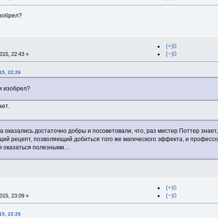
изобрел?
(+)0
(−)0
15, 22:43 »
15, 22:26
и изобрел?
ает.
 оказались достаточно добры и посоветовали, что, раз мистер Поттер знает
щий рецепт, позволяющий добиться того же магического эффекта, и профессо
ли оказаться полезными…
(+)0
(−)0
15, 23:09 »
15, 22:26