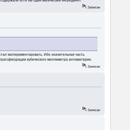
 содержали хотя бы один магический ингредиент.
Записан
 стал экспериментировать. Ибо значительная часть
 трагсфигурации кубического миллиметра антиматерии.
Записан
Записан