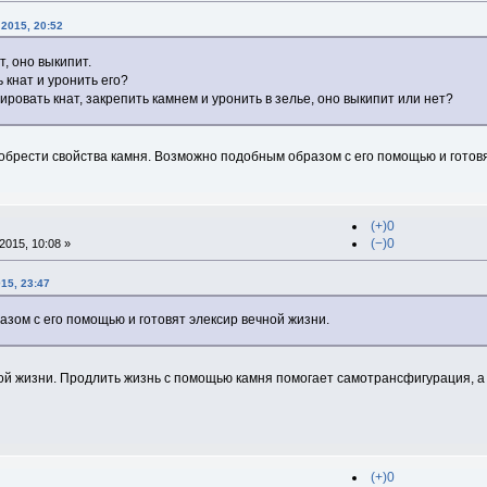
 2015, 20:52
т, оно выкипит.
 кнат и уронить его?
ировать кнат, закрепить камнем и уронить в зелье, оно выкипит или нет?
иобрести свойства камня. Возможно подобным образом с его помощью и готовя
(+)0
(−)0
015, 10:08 »
15, 23:47
зом с его помощью и готовят элексир вечной жизни.
ной жизни. Продлить жизнь с помощью камня помогает самотрансфигурация, а 
(+)0