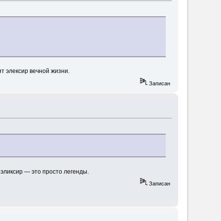
т элексир вечной жизни.
Записан
эликсир — это просто легенды.
Записан