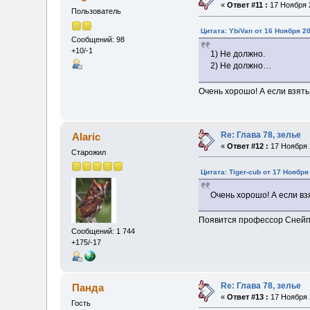
«
Ответ #11 :
17 Ноября 2
Пользователь
Цитата: YbiVan от 16 Ноября 20
Сообщений: 98
+10/-1
1) Не должно.
2) Не должно…
Очень хорошо! А если взять
Re: Глава 78, зелье
Alaric
«
Ответ #12 :
17 Ноября 2
Старожил
Цитата: Tiger-cub от 17 Ноября
Очень хорошо! А если вз
Появится профессор Снейп (
Сообщений: 1 744
+175/-17
Re: Глава 78, зелье
Панда
«
Ответ #13 :
17 Ноября 2
Гость