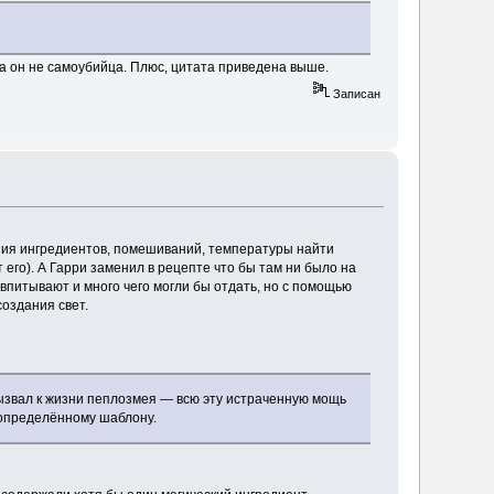
 а он не самоубийца. Плюс, цитата приведена выше.
Записан
ния ингредиентов, помешиваний, температуры найти
 его). А Гарри заменил в рецепте что бы там ни было на
 впитывают и много чего могли бы отдать, но с помощью
оздания свет.
вызвал к жизни пеплозмея — всю эту истраченную мощь
 определённому шаблону.