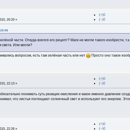
(+)0
(−)0
15, 20:20 »
 20:06
зелёной части. Откуда взялся его рецепт? Маги не могли такого изобрести, т.
 света. Или могли?
ивались вопросом, есть там зелёная часть или нет
Просто оно такое изоб
(+)0
(−)0
15, 22:13 »
обязательно понимать суть реакции окисления и какое именно давление созд
нимал, что листья поглощают солнечный свет и используют его энергию. Этог
(+)0
(−)0
15, 22:26 »