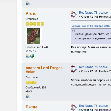
Re: Глава 78, зелье
Alaric
«
Ответ #1 :
05 Ноября 20
Старожил
Цитата: nar от 05 Ноября 2015,
Зелье, дающее свет без 
спектре поглощаемого им
Всё проще. Маги не заморач
Сообщений: 1 744
+175/-17
принципов.
Re: Глава 78, зелье
mutsera Lord Dregas
Volar
«
Ответ #2 :
05 Ноября 20
Постоялец
Чтобы изобрести порох не 
создавший рецепт зелья, по
Сообщений: 118
+9/-3
Re: Глава 78, зелье
Панда
«
Ответ #3 :
05 Ноября 20