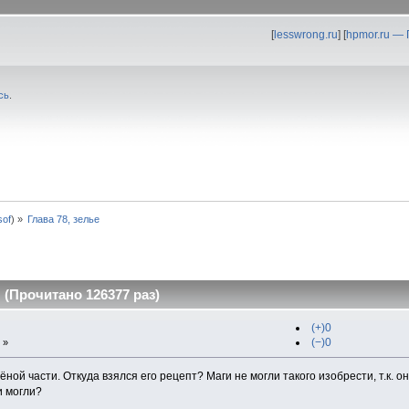
[
lesswrong.ru
] [
hpmor.ru —
сь
.
0sof
) »
Глава 78, зелье
 (Прочитано 126377 раз)
(+)0
(−)0
 »
ёной части. Откуда взялся его рецепт? Маги не могли такого изобрести, т.к. 
и могли?