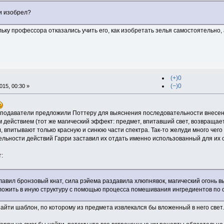
и изобрел?
льку профессора отказались учить его, как изобретать зелья самостоятельно,
(+)0
(−)0
15, 00:30 »
преподаватели предложили Поттеру для выяснения последовательности внесе
 действием (тот же магический эффект: предмет, впитавший свет, возвращает
л, впитывают только красную и синюю части спектра. Так-то желуди много чего
льности действий Гарри заставил их отдать именно использованный для их с
:
лавил бронзовый кнат, сила рэйема раздавила хлюпнявок, магический огонь 
вложить в иную структуру с помощью процесса помешивания ингредиентов по
найти шаблон, по которому из предмета извлекался бы вложенный в него свет.