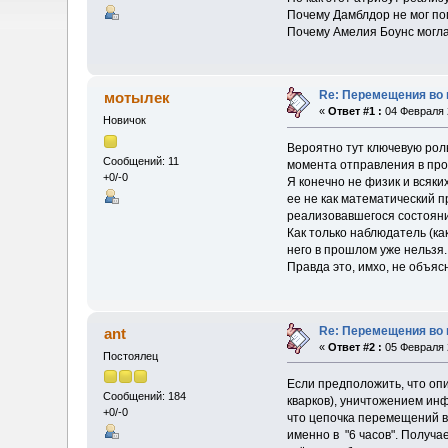
Почему Дамблдор не мог по
Почему Амелия Боунс могла 
Re: Перемещения во 
мотылек
«
Ответ #1 :
04 Февраля 2
Новичок
Вероятно тут ключевую рол
Сообщений: 11
момента отправления в про
+0/-0
Я конечно не физик и всяки
ее не как математический 
реализовавшегося состояни
Как только наблюдатель (ка
него в прошлом уже нельзя.
Правда это, имхо, не объяс
Re: Перемещения во 
ant
«
Ответ #2 :
05 Февраля 2
Постоялец
Если предположить, что оп
Сообщений: 184
кварков), уничтожением ин
+0/-0
что цепочка перемещений в
именно в "6 часов". Получа