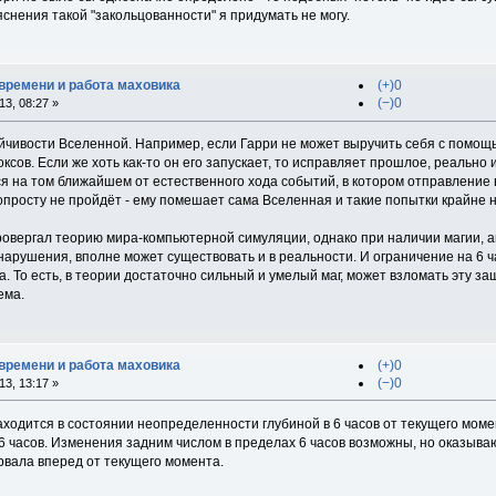
снения такой "закольцованности" я придумать не могу.
времени и работа маховика
(+)0
(−)0
3, 08:27 »
йчивости Вселенной. Например, если Гарри не может выручить себя с помощь
ксов. Если же хоть как-то он его запускает, то исправляет прошлое, реально
ся на том ближайшем от естественного хода событий, в котором отправление
опросту не пройдёт - ему помешает сама Вселенная и такие попытки крайне 
ровергал теорию мира-компьютерной симуляции, однако при наличии магии, 
рушения, вполне может существовать и в реальности. И ограничение на 6 ч
. То есть, в теории достаточно сильный и умелый маг, может взломать эту защ
ема.
времени и работа маховика
(+)0
(−)0
3, 13:17 »
аходится в состоянии неопределенности глубиной в 6 часов от текущего моме
 6 часов. Изменения задним числом в пределах 6 часов возможны, но оказываю
рвала вперед от текущего момента.