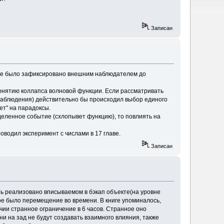
Записан
 не было зафиксировано внешним наблюдателем до
 понятию коллапса волновой функции. Если рассматривать
(наблюдения) действительно бы происходил выбор единого
ет" на парадоксы.
еделенное событие (схлопывет функцию), то повлиять на
оводил эксперимент с числами в 17 главе.
Записан
ь реализовано вписываемом в бэкап объекте(на уровне
ое было перемещение во времени. В книге упоминалось,
чии странное ограничение в 6 часов. Странное оно
ни на зад не будут создавать взаимного влияния, также