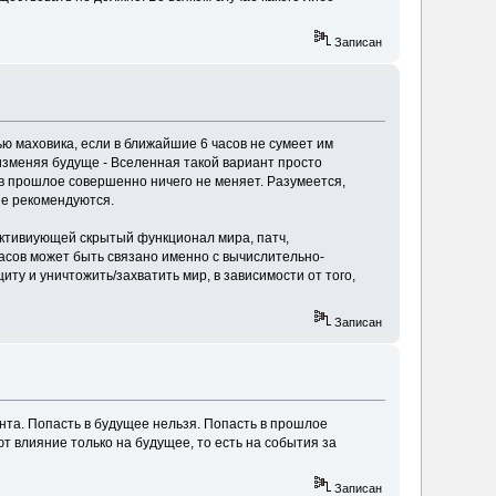
Записан
ю маховика, если в ближайшие 6 часов не сумеет им
 изменяя будуще - Вселенная такой вариант просто
 в прошлое совершенно ничего не меняет. Разумеется,
не рекомендуются.
активиующей скрытый функционал мира, патч,
асов может быть связано именно с вычислительно-
иту и уничтожить/захватить мир, в зависимости от того,
Записан
нта. Попасть в будущее нельзя. Попасть в прошлое
т влияние только на будущее, то есть на события за
Записан