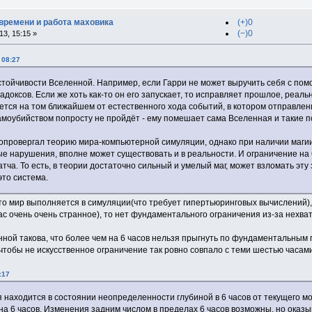
времени и работа маховика
(+)0
(−)0
3, 15:15 »
 08:27
тойчивости Вселенной. Например, если Гарри не может выручить себя с пом
адоксов. Если же хоть как-то он его запускает, то исправляет прошлое, реал
ется на том ближайшем от естественного хода событий, в котором отправлен
амоубийством попросту не пройдёт - ему помешает сама Вселенная и такие 
 опровергал теорию мира-компьютерной симуляции, однако при наличии маги
 нарушения, вполне может существовать и в реальности. И ограничение на 
тча. То есть, в теории достаточно сильный и умелый маг, может взломать эту
 это система.
то мир выполняется в симуляции(что требует гипертьюринговых вычислений), 
нас очень очень странное), то нет фундаментального ограничения из-за нехв
ной такова, что более чем на 6 часов нельзя прыгнуть по фундаментальным 
 чтобы не искусственное ограничение так ровно совпало с теми шестью часа
:17
 находится в состоянии неопределенности глубиной в 6 часов от текущего м
 на 6 часов. Изменения задним числом в пределах 6 часов возможны, но оказ