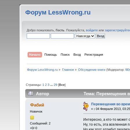
Форум LessWrong.ru
Добро пожаловать,
Гость
. Пожалуйста,
войдите
или
зарегистрируйте
Начало
Помощь
Поиск
Вход
Регистрация
Форум LessWrong.ru
»
Главное
»
Обсуждение книги
(Модератор:
fil
Страницы:
1
2
3
...
29
[
Все
]
Автор
Тема: Перемещения во
Перемещения во врем
Фабий
«
:
04 Февраля 2013, 03:25
Новичок
Интересно, а кто-то может
Сообщений: 2
Ну, то есть, эта вселенная
+0/-0
Но как этот атрибут реализ