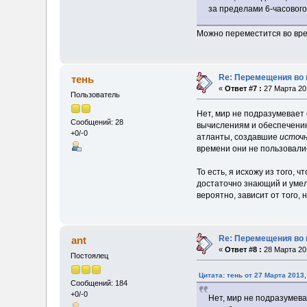
за пределами 6-часового
Можно переместится во вре
Re: Перемещения во 
тень
«
Ответ #7 :
27 Марта 201
Пользователь
Нет, мир не подразумевает 
Сообщений: 28
вычислениям и обеспечению
+0/-0
атланты, создавшие
источн
времени они не пользовали
То есть, я исхожу из того,
достаточно знающий и умелы
вероятно, зависит от того,
Re: Перемещения во 
ant
«
Ответ #8 :
28 Марта 201
Постоялец
Цитата: тень от 27 Марта 2013,
Сообщений: 184
+0/-0
Нет, мир не подразумева