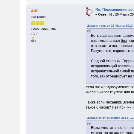
Re: Перемещения во 
ant
«
Ответ #6 :
26 Марта 201
Постоялец
Цитата: тень от 26 Марта 2013,
Сообщений: 184
+0/-0
Есть ещё вариант самоус
воспользоваться
без
пар
отвергает и останавлива
Разумеется, вариант с с
С одной стороны, Гарри
исправляющий временные
исправительной силой па
того, как отреагирует на
если патч подразумевает, ч
число 6 часов круглое для 
Также если механика Вселен
такое 6 часов? Нет причин,
Цитата: M от 26 Марта 2013, 13
Возможно, эта вселенная
можно, но не далее, чем