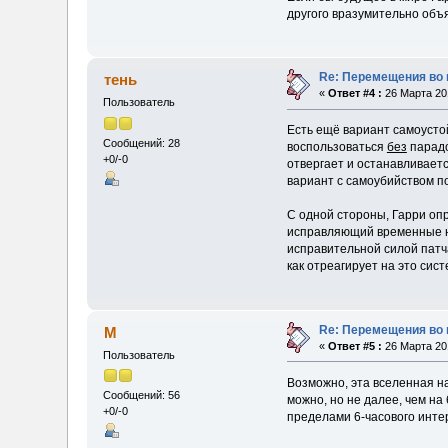
другого вразумительно объя
Re: Перемещения во 
тень
«
Ответ #4 :
26 Марта 201
Пользователь
Есть ещё вариант самоусто
Сообщений: 28
воспользоваться
без
парадо
+0/-0
отвергает и останавливает
вариант с самоубийством п
С одной стороны, Гарри оп
исправляющий временные на
исправительной силой патча
как отреагирует на это сист
Re: Перемещения во 
M
«
Ответ #5 :
26 Марта 201
Пользователь
Возможно, эта вселенная н
Сообщений: 56
можно, но не далее, чем на
+0/-0
пределами 6-часового инте