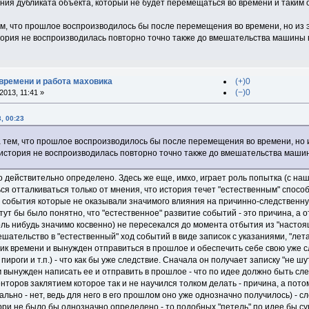
ния дубликата объекта, который не будет перемещаться во времени и таким 
м, что прошлое воспроизводилось бы после перемещения во времени, но из эт
тория не воспроизводилась повторно точно также до вмешательства машины в
времени и работа маховика
(+)0
(−)0
013, 11:41 »
, 00:23
 тем, что прошлое воспроизводилось бы после перемещения во времени, но из
 история не воспроизводилась повторно точно также до вмешательства машин
но действительно определено. Здесь же еще, имхо, играет роль попытка (с наш
я отталкиваться только от мнения, что история течет "естественным" спосо
 события которые не оказывали значимого влияния на причинно-следственную
тут бы было понятно, что "естественное" развитие событий - это причина, а 
ь нибудь значимо косвенно) не пересекался до момента отбытия из "настоящего
шательство в "естественный" ход событий в виде записок с указаниями, "лета
ик времени и вынужден отправиться в прошлое и обеспечить себе свою уже
ироги и т.п.) - что как бы уже следствие. Сначала он получает записку "не ш
 вынужден написать ее и отправить в прошлое - что по идее должно быть сле
нторов заклятием которое так и не научился толком делать - причина, а пот
ально - нет, ведь для него в его прошлом оно уже однозначно получилось) - с
ри не было бы однозначно определено - то подобных "петель" по идее бы су