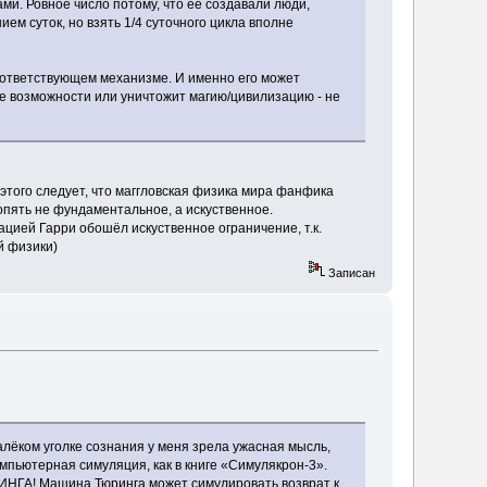
и. Ровное число потому, что её создавали люди,
ием суток, но взять 1/4 суточного цикла вполне
 соответствующем механизме. И именно его может
ые возможности или уничтожит магию/цивилизацию - не
этого следует, что маггловская физика мира фанфика
пять не фундаментальное, а искуственное.
ацией Гарри обошёл искуственное ограничение, т.к.
й физики)
Записан
алёком уголке сознания у меня зрела ужасная мысль,
мпьютерная симуляция, как в книге «Симулякрон-3».
НГА! Машина Тюринга может симулировать возврат к