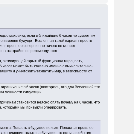
ощью маховика, если в ближайшие 6 часов не сумеет им
ьно изменяя будуще - Вселенная такой вариант просто
ие в прошлое совершенно ничего не меняет.
попытки крайне не рекомендуются.
и, активиующей скрытый функционал мира, патч,
6 часов может быть связано именно с вычислительно-
 защиту и уничтожить/захватить мир, в зависимости от
ограничение в 6 часов (повторюсь, что для Вселенной это
атки мощности симуляции.
причинам становится неясно опять почему на 6 часов. Что
ми, которыми мы привыкли оперировать.
омента. Попасть в будущее нельзя. Попасть в прошлое
ывают влияние только на будущее, то есть на события