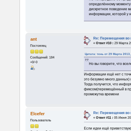
определённому моменту в
дискретное поведение ма
информации, которой у
Re: Перемещения во 
ant
«
Ответ #10 :
29 Марта 20
Постоялец
Цитата: тень от 29 Марта 2013,
Сообщений: 184
+0/-0
Но вы говорите, что вс
Информации ещё нет с точ
это безумно много данных)
Тогда получится, что инфор
фиксом(перемещённый в про
промежутка времени
Re: Перемещения во 
Elcefer
«
Ответ #11 :
05 Июня 201
Пользователь
Если идеи ещё приветствую