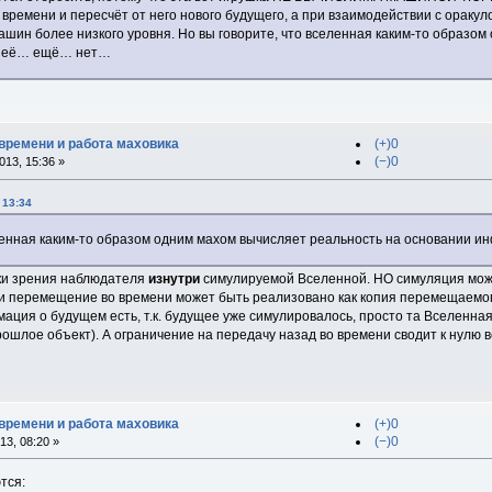
ремени и пересчёт от него нового будущего, а при взаимодействии с оракул
шин более низкого уровня. Но вы говорите, что вселенная каким-то образо
 неё… ещё… нет…
времени и работа маховика
(+)0
(−)0
13, 15:36 »
 13:34
еленная каким-то образом одним махом вычисляет реальность на основании
ки зрения наблюдателя
изнутри
симулируемой Вселенной. НО симуляция може
 и перемещение во времени может быть реализовано как копия перемещаемог
мация о будущем есть, т.к. будущее уже симулировалось, просто та Вселенна
шлое объект). А ограничение на передачу назад во времени сводит к нулю в
времени и работа маховика
(+)0
(−)0
3, 08:20 »
тся: