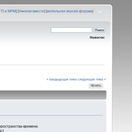
 ГП и МРМ
] [
Умнеем вместе
] [
мобильная версия форума
]
Новости:
« предыдущая тема
следующая тема »
ПЕЧАТЬ
 пространства-времени.
ой?