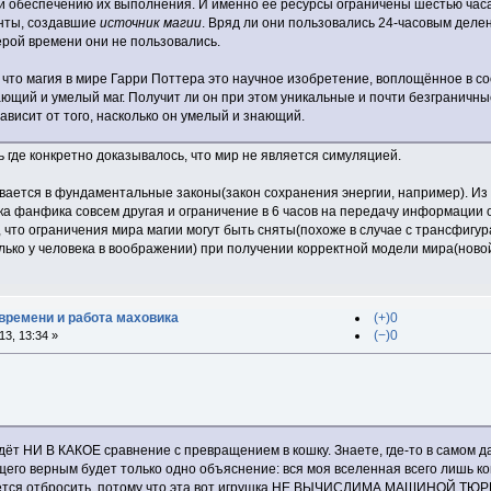
 обеспечению их выполнения. И именно её ресурсы ограничены шестью часам
нты, создавшие
источник магии
. Вряд ли они пользовались 24-часовым делен
ерой времени они не пользовались.
го, что магия в мире Гарри Поттера это научное изобретение, воплощённое в
ющий и умелый маг. Получит ли он при этом уникальные и почти безграничн
зависит от того, насколько он умелый и знающий.
ь где конкретно доказывалось, что мир не является симуляцией.
вается в фундаментальные законы(закон сохранения энергии, например). Из 
а фанфика совсем другая и ограничение в 6 часов на передачу информации о
что ограничения мира магии могут быть сняты(похоже в случае с трансфигур
лько у человека в воображении) при получении корректной модели мира(ново
времени и работа маховика
(+)0
(−)0
3, 13:34 »
ёт НИ В КАКОЕ сравнение с превращением в кошку. Знаете, где-то в самом д
щего верным будет только одно объяснение: вся моя вселенная всего лишь ко
дётся отбросить, потому что эта вот игрушка НЕ ВЫЧИСЛИМА МАШИНОЙ ТЮРИ