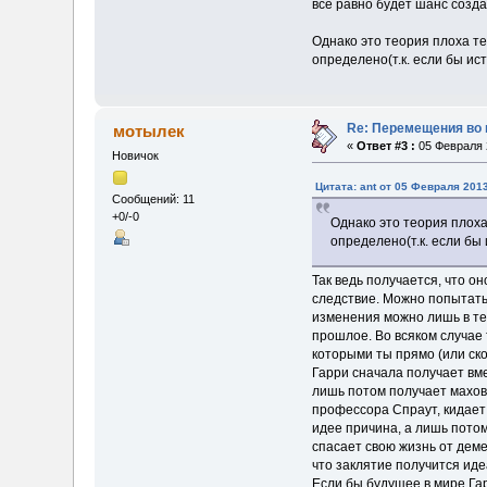
всё равно будет шанс созда
Однако это теория плоха те
определено(т.к. если бы ис
Re: Перемещения во 
мотылек
«
Ответ #3 :
05 Февраля 2
Новичок
Цитата: ant от 05 Февраля 2013
Сообщений: 11
+0/-0
Однако это теория плоха
определено(т.к. если бы
Так ведь получается, что о
следствие. Можно попытатьс
изменения можно лишь в те
прошлое. Во всяком случае 
которыми ты прямо (или скол
Гарри сначала получает вме
лишь потом получает махов
профессора Спраут, кидает п
идее причина, а лишь потом
спасает свою жизнь от деме
что заклятие получится иде
Если бы будущее в мире Гар