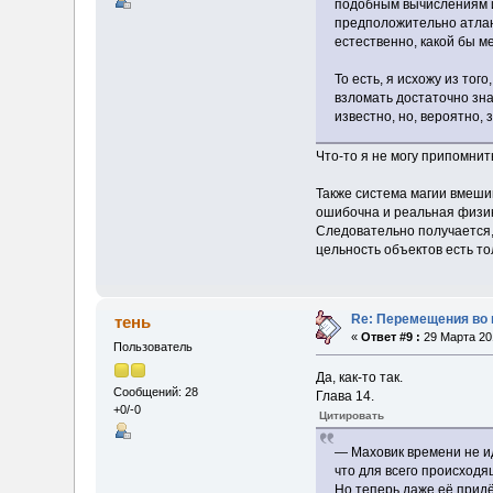
подобным вычислениям и
предположительно атла
естественно, какой бы м
То есть, я исхожу из то
взломать достаточно зна
известно, но, вероятно, 
Что-то я не могу припомнит
Также система магии вмеши
ошибочна и реальная физик
Следовательно получается, 
цельность объектов есть то
Re: Перемещения во 
тень
«
Ответ #9 :
29 Марта 201
Пользователь
Да, как-то так.
Сообщений: 28
Глава 14.
+0/-0
Цитировать
— Маховик времени не ид
что для всего происходя
Но теперь даже её при