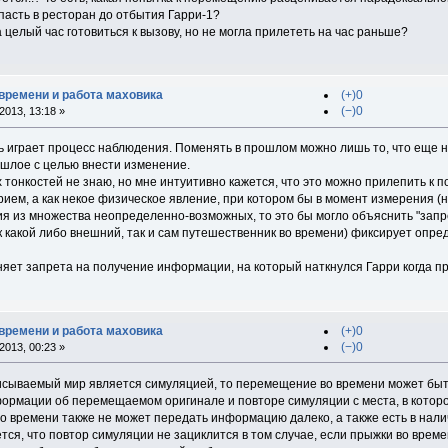
пасть в ресторан до отбытия Гарри-1?
целый час готовиться к вызову, но не могла прилететь на час раньше?
времени и работа маховика
(+)0
(−)0
013, 13:18 »
ь играет процесс наблюдения. Поменять в прошлом можно лишь то, что еще
шлое с целью внести изменение.
х тонкостей не знаю, но мне интуитивно кажется, что это можно прилепить к
прием, а как некое физическое явление, при котором бы в момент измерения 
я из множества неопределенно-возможных, то это бы могло объяснить "запр
к какой либо внешний, так и сам путешественник во времени) фиксирует опр
няет запрета на получение информации, на который наткнулся Гарри когда пр
времени и работа маховика
(+)0
(−)0
013, 00:23 »
исываемый мир является симуляцией, то перемещение во времени может быт
формации об перемещаемом оригинале и повторе симуляции с места, в котор
о времени также не может передать информацию далеко, а также есть в нали
ется, что повтор симуляции не зациклится в том случае, если прыжки во време