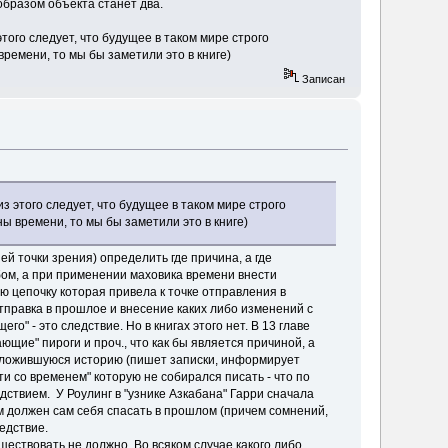
образом объекта станет два.
ого следует, что будущее в таком мире строго
ремени, то мы бы заметили это в книге)
Записан
 этого следует, что будущее в таком мире строго
ы времени, то мы бы заметили это в книге)
ей точки зрения) определить где причина, а где
бом, а при применении маховика времени внести
 цепочку которая привела к точке отправления в
отправка в прошлое и внесение каких либо изменений с
" - это следствие. Но в книгах этого нет. В 13 главе
ющие" пироги и проч., что как бы является причиной, а
 сложившуюся историю (пишет записки, информирует
ути со временем" которую не собирался писать - что по
дствием. У Роулинг в "узнике Азкабана" Гарри сначала
ом должен сам себя спасать в прошлом (причем сомнений,
ледствие.
ществовать не должно. Во всяком случае какого либо