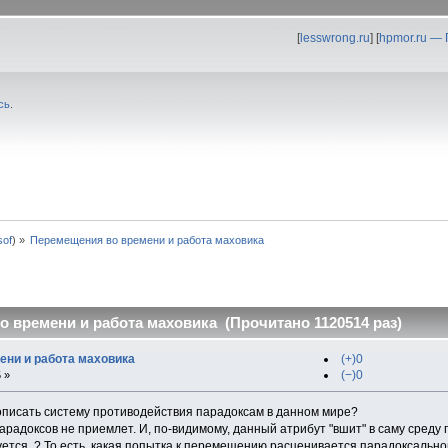
[
lesswrong.ru
] [
hpmor.ru —
сь
.
0sof
) »
Перемещения во времени и работа маховика
 времени и работа маховика (Прочитано 1120514 раз)
ени и работа маховика
(+)0
(−)0
 »
 описать систему противодействия парадоксам в данном мире?
 парадоксов не приемлет. И, по-видимому, данный атрибут "вшит" в саму среду
уется..? То есть, какая попытка к перемещению расценивается парадоксальн