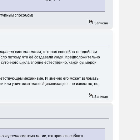
ступным способом)
Записан
строена
система магии, которая способна к подобным
сло потому, что её создавали люди, предположительно
4 суточного цикла вполне естественно, какой бы мерой
ответствующем механизме. И именно его может взломать
и или уничтожит магию/цивилизацию - не известно, но,
Записан
р
встроена
система магии, которая способна к