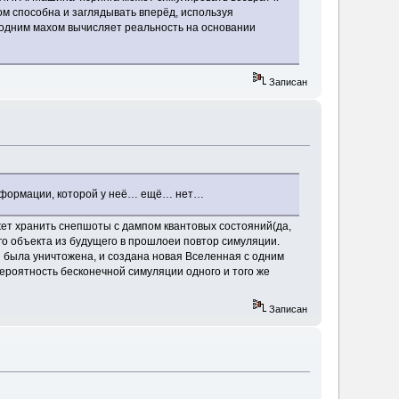
ом способна и заглядывать вперёд, используя
м одним махом вычисляет реальность на основании
Записан
 информации, которой у неё… ещё… нет…
т хранить снепшоты с дампом квантовых состояний(да,
о объекта из будущего в прошлоеи повтор симуляции.
я была уничтожена, и создана новая Вселенная с одним
ероятность бесконечной симуляции одного и того же
Записан