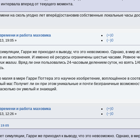
 интервала вперед от текущего момента.
мени на сколь угодно лет вперёд(остановив собственные локальные часы до
времени и работа маховика
(+)0
(−)0
3, 19:05 »
симуляции, Гарри же приходил к выводу, что это невозможно. Однако, в мир
в
 их выполнения. И именно её ресурсы ограничены шестью часами. Ровное чи
ик магии
. Вряд ли они пользовались 24-часовым делением суток, но взять 1/
сь.
 что магия в мире Гарри Поттера это научное изобретение, воплощённое в со
й маг. Получит ли он при этом уникальные и почти безграничные возможност
 насколько он умелый и знающий.
времени и работа маховика
(+)0
(−)0
3, 12:26 »
 19:05
ет симуляции, Гарри же приходил к выводу, что это невозможно. Однако, в ми