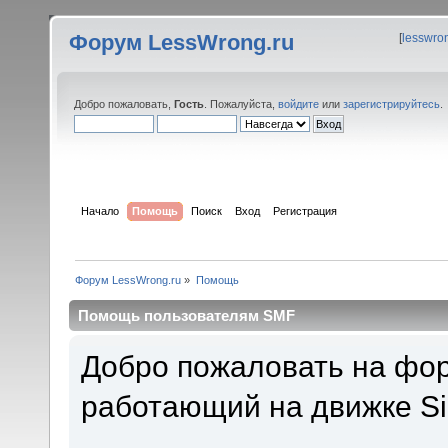
Форум LessWrong.ru
[
lesswro
Добро пожаловать,
Гость
. Пожалуйста,
войдите
или
зарегистрируйтесь
.
Начало
Помощь
Поиск
Вход
Регистрация
Форум LessWrong.ru
»
Помощь
Помощь пользователям SMF
Добро пожаловать на фор
работающий на движке Si