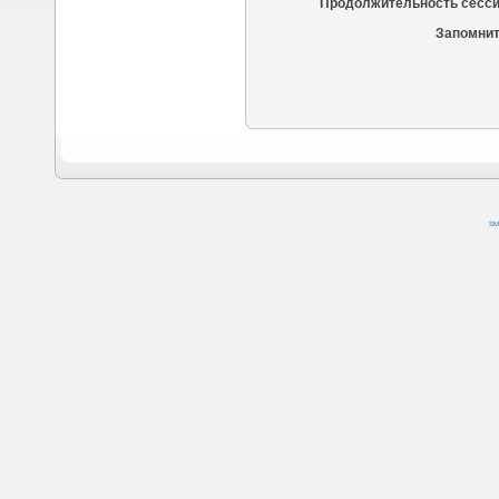
Продолжительность сесси
Запомнит
SM