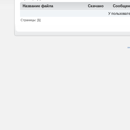
Название файла
Скачано
Сообщен
У пользовате
Страницы: [
1
]
SM