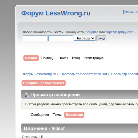
Форум LessWrong.ru
[
lesswro
Добро пожаловать,
Гость
. Пожалуйста,
войдите
или
зарегистрируйтесь
.
Начало
Помощь
Поиск
Вход
Регистрация
Форум LessWrong.ru
»
Профиль пользователя fil0sof
»
Просмотр сообщ
Профиль пользователя
Просмотр сообщений
В этом разделе можно просмотреть все сообщения, сделанные этим п
Сообщения
Темы
Вложения
Вложения - fil0sof
Страницы: [
1
]