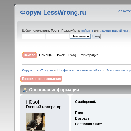
Форум LessWrong.ru
[
lesswro
Добро пожаловать,
Гость
. Пожалуйста,
войдите
или
зарегистрируйтесь
.
Начало
Помощь
Поиск
Вход
Регистрация
Форум LessWrong.ru
»
Профиль пользователя fil0sof
»
Основная инфо
Профиль пользователя
Основная информация
fil0sof 
Сообщений:
Главный модератор
Пол:
Возраст:
Расположение: