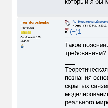
который я бы м
Re: Невозможный возм
iren_doroshenko
«
Ответ #3 :
30 Марта 2017, 
Постоялец
(−)1
Сообщений: 235
+24/-67
Такое пояснен
требованиям?
___
Теоретическая
познания осно
скрытых связе
моделирование
реального мир