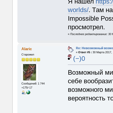
Я нашел
https:
worlds/
. Там н
Impossible Pos
просмотрел.
«
Последнее редактирование: 30 
Re: Невозможный возм
Alaric
«
Ответ #5 :
30 Марта 2017, 
Старожил
(−)0
Возможный ми
себе вообрази
Сообщений: 1 744
возможного м
+175/-17
вероятность то