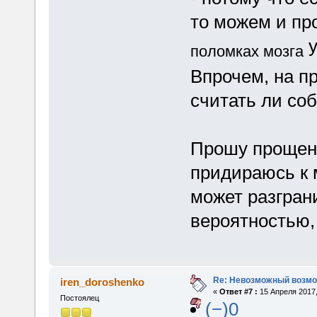
то можем и пр
у
поломках мозга
Впрочем, на п
считать ли со
Прошу прощен
придираюсь к 
может разгран
вероятностью, 
Re: Невозможный возм
iren_doroshenko
«
Ответ #7 :
15 Апреля 2017,
Постоялец
(−)0