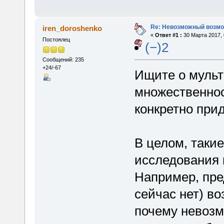
Re: Невозможный возм
iren_doroshenko
«
Ответ #1 :
30 Марта 2017, 
Постоялец
(−)2
Сообщений: 235
+24/-67
Ищите о мульт
множественнос
конкретно при
В целом, таки
исследования 
Например, пре
сейчас нет) во
почему невоз