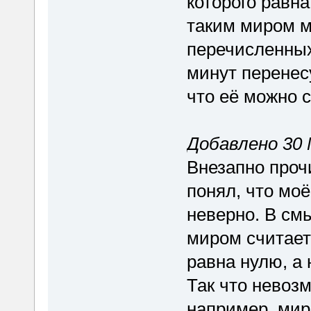
которого равн
таким миром м
перечисленных 
минут перенес
что её можно с
Добавлено 30 
Внезапно проч
понял, что мо
неверно. В с
миром считаетс
равна нулю, а 
Так что невоз
например, мир