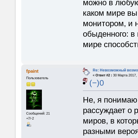
можно в любую
каком мире вы
монитором, и н
обыденного: в 
мире способст
Re: Невозможный возм
fpaint
«
Ответ #2 :
30 Марта 2017, 
Пользователь
(−)0
Не, я понимаю
рассуждает о 
Сообщений: 21
миров, в кото
+7/-2
разными вероя