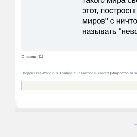
такого мира св
этот, построе
миров" с ничт
называть "не
Страницы: [
1
]
Форум LessWrong.ru
»
Главное
»
Lesswrong.ru content
(Модератор:
fil0s
SM