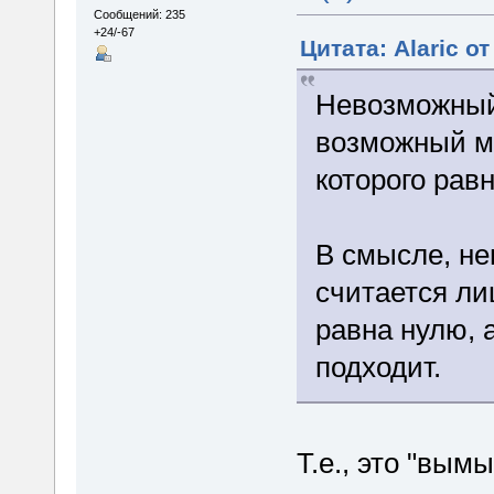
Сообщений: 235
+24/-67
Цитата: Alaric от
Невозможный
возможный м
которого рав
В смысле, н
считается ли
равна нулю, 
подходит.
Т.е., это "вы