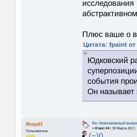
исследования 
абстрактивному
Плюс ваше о 
Цитата: fpaint от
Юдковский ра
суперпозиции
события прои
Он называет
Re: Невозможный возм
Muyyd1
«
Ответ #4 :
30 Марта 2017, 
Пользователь
(−)0