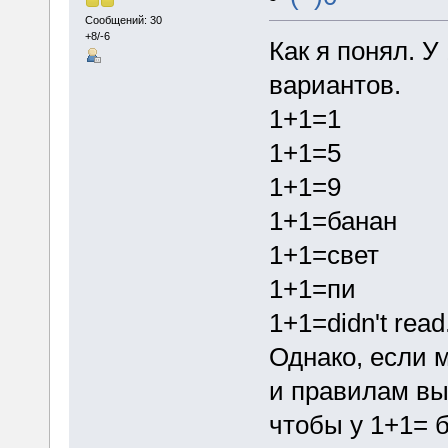
Сообщений: 30
+8/-6
Как я понял. У
вариантов.
1+1=1
1+1=5
1+1=9
1+1=банан
1+1=свет
1+1=пи
1+1=didn't read.
Однако, если 
и правилам вы
чтобы у 1+1= б