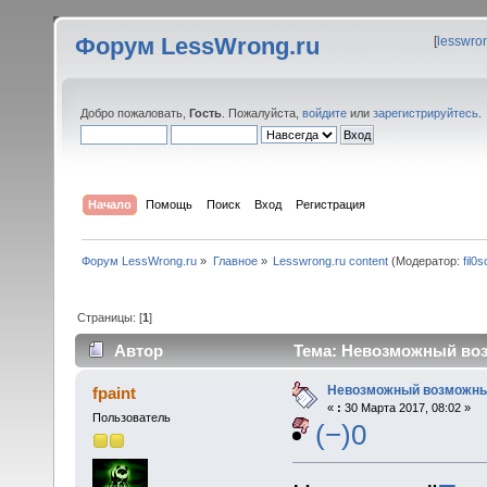
Форум LessWrong.ru
[
lesswro
Добро пожаловать,
Гость
. Пожалуйста,
войдите
или
зарегистрируйтесь
.
Начало
Помощь
Поиск
Вход
Регистрация
Форум LessWrong.ru
»
Главное
»
Lesswrong.ru content
(Модератор:
fil0s
Страницы: [
1
]
Автор
Тема: Невозможный воз
Невозможный возможны
fpaint
«
:
30 Марта 2017, 08:02 »
Пользователь
(−)0