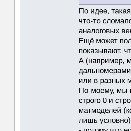
По идее, така
что-то сломал
аналоговых ве
Ещё может пол
показывают, чт
А (например, 
дальномерами,
или в разных м
По-моему, мы 
строго 0 и стр
матмоделей (к
лишь условно)
- потому что е