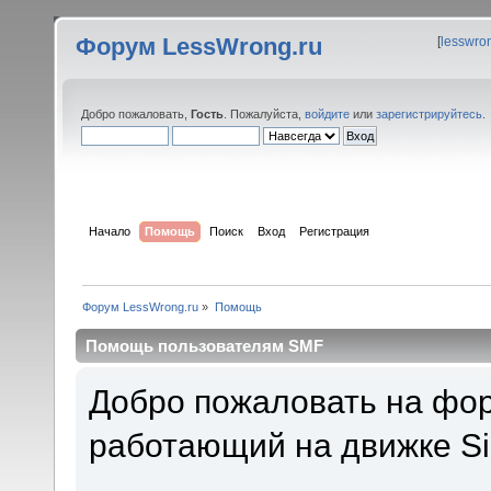
Форум LessWrong.ru
[
lesswro
Добро пожаловать,
Гость
. Пожалуйста,
войдите
или
зарегистрируйтесь
.
Начало
Помощь
Поиск
Вход
Регистрация
Форум LessWrong.ru
»
Помощь
Помощь пользователям SMF
Добро пожаловать на фор
работающий на движке Si