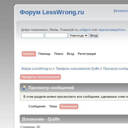
Форум LessWrong.ru
[
lesswro
Добро пожаловать,
Гость
. Пожалуйста,
войдите
или
зарегистрируйтесь
.
Начало
Помощь
Поиск
Вход
Регистрация
Форум LessWrong.ru
»
Профиль пользователя Quilfe
»
Просмотр сообщ
Профиль пользователя
Просмотр сообщений
В этом разделе можно просмотреть все сообщения, сделанные этим п
Сообщения
Темы
Вложения
Вложения - Quilfe
Страницы: [
1
]