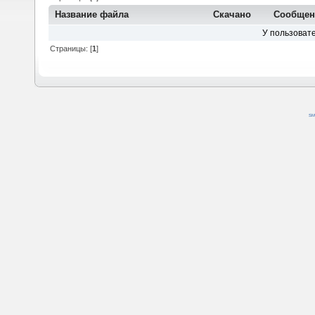
Название файла
Скачано
Сообщен
У пользовате
Страницы: [
1
]
SM