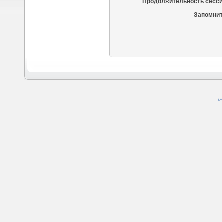
Продолжительность сесси
Запомнит
SM