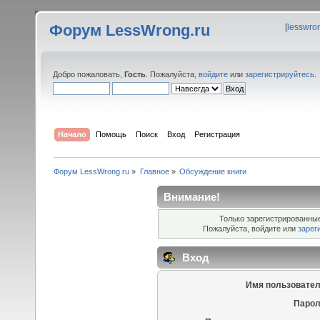
Форум LessWrong.ru
[
lesswro
Добро пожаловать,
Гость
. Пожалуйста,
войдите
или
зарегистрируйтесь
.
Начало
Помощь
Поиск
Вход
Регистрация
Форум LessWrong.ru
»
Главное
»
Обсуждение книги
Внимание!
Только зарегистрированные
Пожалуйста, войдите или
зарег
Вход
Имя пользовател
Парол