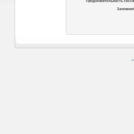
Продолжительность сесси
Запомнит
SM