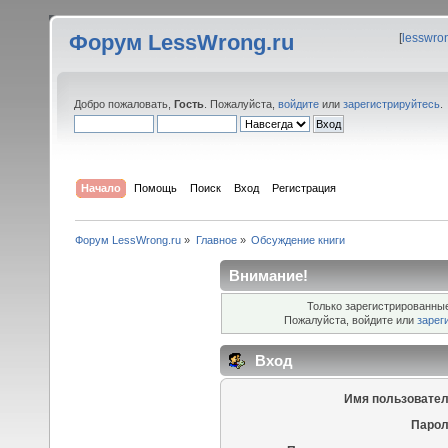
Форум LessWrong.ru
[
lesswro
Добро пожаловать,
Гость
. Пожалуйста,
войдите
или
зарегистрируйтесь
.
Начало
Помощь
Поиск
Вход
Регистрация
Форум LessWrong.ru
»
Главное
»
Обсуждение книги
Внимание!
Только зарегистрированные
Пожалуйста, войдите или
зарег
Вход
Имя пользовател
Парол