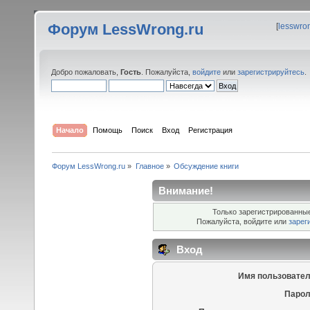
Форум LessWrong.ru
[
lesswro
Добро пожаловать,
Гость
. Пожалуйста,
войдите
или
зарегистрируйтесь
.
Начало
Помощь
Поиск
Вход
Регистрация
Форум LessWrong.ru
»
Главное
»
Обсуждение книги
Внимание!
Только зарегистрированные
Пожалуйста, войдите или
зарег
Вход
Имя пользовател
Парол