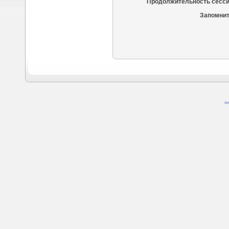
Продолжительность сесси
Запомнит
SM