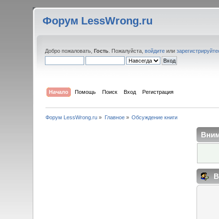
Форум LessWrong.ru
Добро пожаловать,
Гость
. Пожалуйста,
войдите
или
зарегистрируйте
Начало
Помощь
Поиск
Вход
Регистрация
Форум LessWrong.ru
»
Главное
»
Обсуждение книги
Вним
В