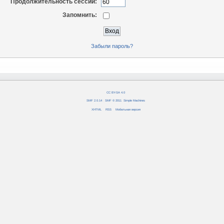
Продолжительность сессии:
Запомнить:
Забыли пароль?
CC BY-SA 4.0
SMF 2.0.14
|
SMF © 2011
,
Simple Machines
XHTML
RSS
Мобильная версия