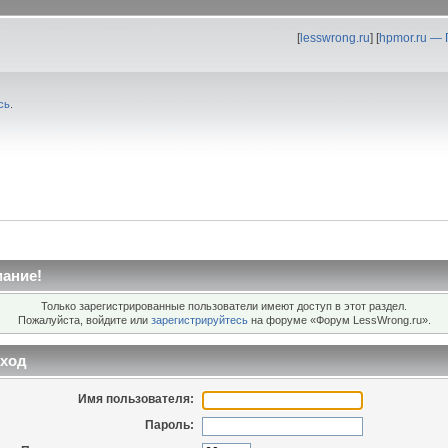
[
lesswrong.ru
] [
hpmor.ru —
сь
.
ание!
Только зарегистрированные пользователи имеют доступ в этот раздел.
Пожалуйста, войдите или
зарегистрируйтесь
на форуме «Форум LessWrong.ru».
ход
Имя пользователя:
Пароль: