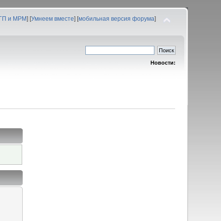
 ГП и МРМ
] [
Умнеем вместе
] [
мобильная версия форума
]
Новости: