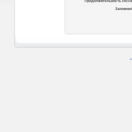
Продолжительность сесси
Запомнит
SM