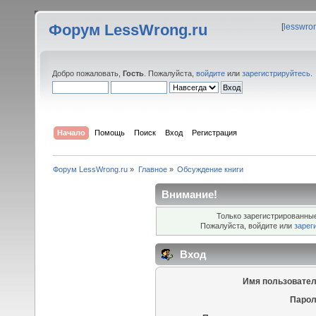
Форум LessWrong.ru
[
lesswro
Добро пожаловать,
Гость
. Пожалуйста,
войдите
или
зарегистрируйтесь
.
Начало
Помощь
Поиск
Вход
Регистрация
Форум LessWrong.ru
»
Главное
»
Обсуждение книги
Внимание!
Только зарегистрированные
Пожалуйста, войдите или
зарег
Вход
Имя пользовател
Парол