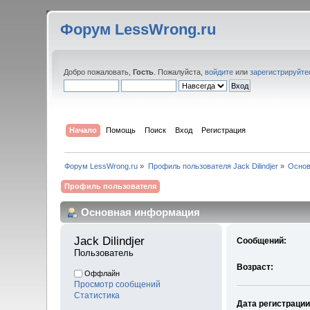
Форум LessWrong.ru
Добро пожаловать,
Гость
. Пожалуйста,
войдите
или
зарегистрируйте
Начало
Помощь
Поиск
Вход
Регистрация
Форум LessWrong.ru
»
Профиль пользователя Jack Dilindjer
»
Основ
Профиль пользователя
Основная информация
Jack Dilindjer 
Сообщений:
Пользователь
Возраст:
Оффлайн
Просмотр сообщений
Статистика
Дата регистрации