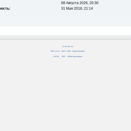
08 Августа 2026, 20:30
ность:
31 Мая 2018, 21:14
CC BY-SA 4.0
SMF 2.0.14
|
SMF © 2011
,
Simple Machines
XHTML
RSS
Мобильная версия