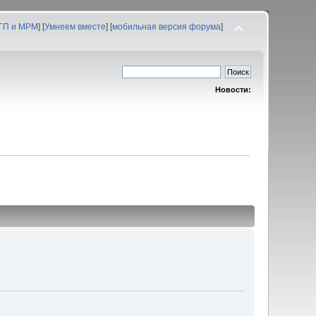
 ГП и МРМ
] [
Умнеем вместе
] [
мобильная версия форума
]
Новости: