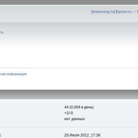
[
lesswrong.ru
] [
hpmor.ru —
сь
.
ная информация
44 (0,009 в день)
+2/-0
нет данных
:
20 Июля 2012, 17:38